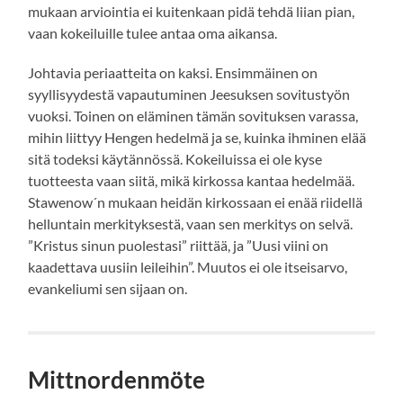
mukaan arviointia ei kuitenkaan pidä tehdä liian pian,
vaan kokeiluille tulee antaa oma aikansa.
Johtavia periaatteita on kaksi. Ensimmäinen on
syyllisyydestä vapautuminen Jeesuksen sovitustyön
vuoksi. Toinen on eläminen tämän sovituksen varassa,
mihin liittyy Hengen hedelmä ja se, kuinka ihminen elää
sitä todeksi käytännössä. Kokeiluissa ei ole kyse
tuotteesta vaan siitä, mikä kirkossa kantaa hedelmää.
Stawenow´n mukaan heidän kirkossaan ei enää riidellä
helluntain merkityksestä, vaan sen merkitys on selvä.
”Kristus sinun puolestasi” riittää, ja ”Uusi viini on
kaadettava uusiin leileihin”. Muutos ei ole itseisarvo,
evankeliumi sen sijaan on.
Mittnordenmöte