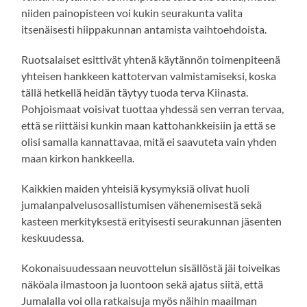
niiden painopisteen voi kukin seurakunta valita
itsenäisesti hiippakunnan antamista vaihtoehdoista.
Ruotsalaiset esittivät yhtenä käytännön toimenpiteenä
yhteisen hankkeen kattotervan valmistamiseksi, koska
tällä hetkellä heidän täytyy tuoda terva Kiinasta.
Pohjoismaat voisivat tuottaa yhdessä sen verran tervaa,
että se riittäisi kunkin maan kattohankkeisiin ja että se
olisi samalla kannattavaa, mitä ei saavuteta vain yhden
maan kirkon hankkeella.
Kaikkien maiden yhteisiä kysymyksiä olivat huoli
jumalanpalvelusosallistumisen vähenemisestä sekä
kasteen merkityksestä erityisesti seurakunnan jäsenten
keskuudessa.
Kokonaisuudessaan neuvottelun sisällöstä jäi toiveikas
näköala ilmastoon ja luontoon sekä ajatus siitä, että
Jumalalla voi olla ratkaisuja myös näihin maailman