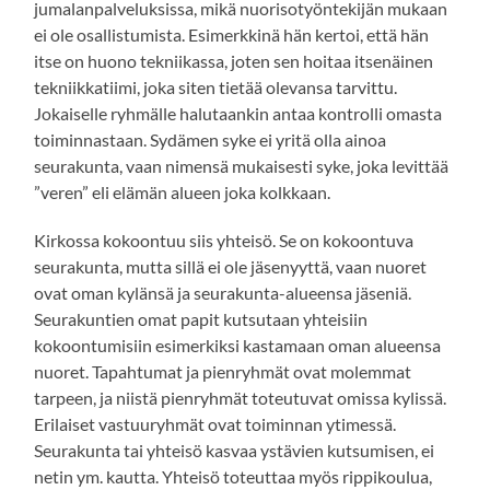
jumalanpalveluksissa, mikä nuorisotyöntekijän mukaan
ei ole osallistumista. Esimerkkinä hän kertoi, että hän
itse on huono tekniikassa, joten sen hoitaa itsenäinen
tekniikkatiimi, joka siten tietää olevansa tarvittu.
Jokaiselle ryhmälle halutaankin antaa kontrolli omasta
toiminnastaan. Sydämen syke ei yritä olla ainoa
seurakunta, vaan nimensä mukaisesti syke, joka levittää
”veren” eli elämän alueen joka kolkkaan.
Kirkossa kokoontuu siis yhteisö. Se on kokoontuva
seurakunta, mutta sillä ei ole jäsenyyttä, vaan nuoret
ovat oman kylänsä ja seurakunta-alueensa jäseniä.
Seurakuntien omat papit kutsutaan yhteisiin
kokoontumisiin esimerkiksi kastamaan oman alueensa
nuoret. Tapahtumat ja pienryhmät ovat molemmat
tarpeen, ja niistä pienryhmät toteutuvat omissa kylissä.
Erilaiset vastuuryhmät ovat toiminnan ytimessä.
Seurakunta tai yhteisö kasvaa ystävien kutsumisen, ei
netin ym. kautta. Yhteisö toteuttaa myös rippikoulua,