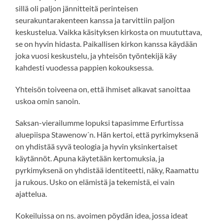
sillä oli paljon jännitteitä perinteisen
seurakuntarakenteen kanssa ja tarvittiin paljon
keskustelua. Vaikka käsityksen kirkosta on muututtava,
se on hyvin hidasta. Paikallisen kirkon kanssa käydään
joka vuosi keskustelu, ja yhteisön työntekijä käy
kahdesti vuodessa pappien kokouksessa.
Yhteisön toiveena on, että ihmiset alkavat sanoittaa
uskoa omin sanoin.
Saksan-vierailumme lopuksi tapasimme Erfurtissa
aluepiispa Stawenow´n. Hän kertoi, että pyrkimyksenä
on yhdistää syvä teologia ja hyvin yksinkertaiset
käytännöt. Apuna käytetään kertomuksia, ja
pyrkimyksenä on yhdistää identiteetti, näky, Raamattu
ja rukous. Usko on elämistä ja tekemistä, ei vain
ajattelua.
Kokeiluissa on ns. avoimen pöydän idea, jossa ideat