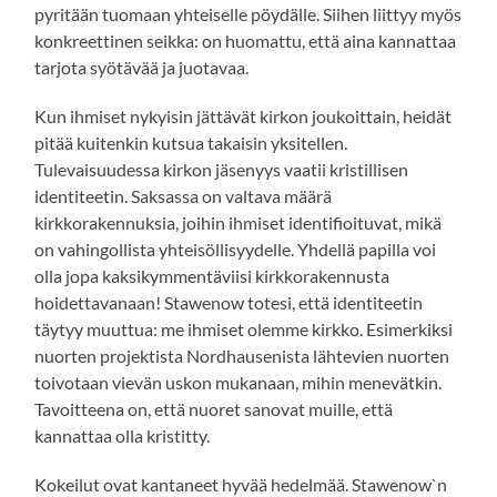
pyritään tuomaan yhteiselle pöydälle. Siihen liittyy myös
konkreettinen seikka: on huomattu, että aina kannattaa
tarjota syötävää ja juotavaa.
Kun ihmiset nykyisin jättävät kirkon joukoittain, heidät
pitää kuitenkin kutsua takaisin yksitellen.
Tulevaisuudessa kirkon jäsenyys vaatii kristillisen
identiteetin. Saksassa on valtava määrä
kirkkorakennuksia, joihin ihmiset identifioituvat, mikä
on vahingollista yhteisöllisyydelle. Yhdellä papilla voi
olla jopa kaksikymmentäviisi kirkkorakennusta
hoidettavanaan! Stawenow totesi, että identiteetin
täytyy muuttua: me ihmiset olemme kirkko. Esimerkiksi
nuorten projektista Nordhausenista lähtevien nuorten
toivotaan vievän uskon mukanaan, mihin menevätkin.
Tavoitteena on, että nuoret sanovat muille, että
kannattaa olla kristitty.
Kokeilut ovat kantaneet hyvää hedelmää. Stawenow`n