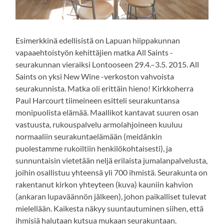
Esimerkkinä edellisistä on Lapuan hiippakunnan
vapaaehtoistyön kehittäjien matka All Saints -
seurakunnan vieraiksi Lontooseen 29.4.–3.5. 2015. All
Saints on yksi New Wine -verkoston vahvoista
seurakunnista. Matka oli erittäin hieno! Kirkkoherra
Paul Harcourt tiimeineen esitteli seurakuntansa
monipuolista elämää. Maallikot kantavat suuren osan
vastuusta, rukouspalvelu armolahjoineen kuuluu
normaaliin seurakuntaelämään (meidänkin
puolestamme rukoiltiin henkilökohtaisesti), ja
sunnuntaisin vietetään neljä erilaista jumalanpalvelusta,
joihin osallistuu yhteensä yli 700 ihmistä. Seurakunta on
rakentanut kirkon yhteyteen (kuva) kauniin kahvion
(ankaran lupaväännön jälkeen), johon paikalliset tulevat
mielellään. Kaikesta näkyy suuntautuminen siihen, että
ihmisiä halutaan kutsua mukaan seurakuntaan.