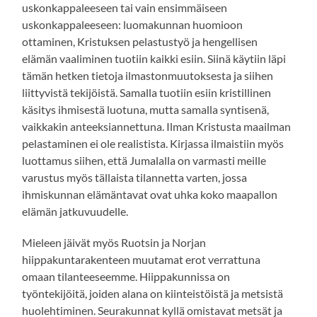
uskonkappaleeseen tai vain ensimmäiseen
uskonkappaleeseen: luomakunnan huomioon
ottaminen, Kristuksen pelastustyö ja hengellisen
elämän vaaliminen tuotiin kaikki esiin. Siinä käytiin läpi
tämän hetken tietoja ilmastonmuutoksesta ja siihen
liittyvistä tekijöistä. Samalla tuotiin esiin kristillinen
käsitys ihmisestä luotuna, mutta samalla syntisenä,
vaikkakin anteeksiannettuna. Ilman Kristusta maailman
pelastaminen ei ole realistista. Kirjassa ilmaistiin myös
luottamus siihen, että Jumalalla on varmasti meille
varustus myös tällaista tilannetta varten, jossa
ihmiskunnan elämäntavat ovat uhka koko maapallon
elämän jatkuvuudelle.
Mieleen jäivät myös Ruotsin ja Norjan
hiippakuntarakenteen muutamat erot verrattuna
omaan tilanteeseemme. Hiippakunnissa on
työntekijöitä, joiden alana on kiinteistöistä ja metsistä
huolehtiminen. Seurakunnat kyllä omistavat metsät ja