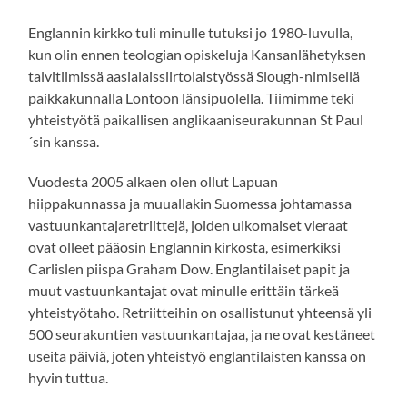
Englannin kirkko tuli minulle tutuksi jo 1980-luvulla,
kun olin ennen teologian opiskeluja Kansanlähetyksen
talvitiimissä aasialaissiirtolaistyössä Slough-nimisellä
paikkakunnalla Lontoon länsipuolella. Tiimimme teki
yhteistyötä paikallisen anglikaaniseurakunnan St Paul
´sin kanssa.
Vuodesta 2005 alkaen olen ollut Lapuan
hiippakunnassa ja muuallakin Suomessa johtamassa
vastuunkantajaretriittejä, joiden ulkomaiset vieraat
ovat olleet pääosin Englannin kirkosta, esimerkiksi
Carlislen piispa Graham Dow. Englantilaiset papit ja
muut vastuunkantajat ovat minulle erittäin tärkeä
yhteistyötaho. Retriitteihin on osallistunut yhteensä yli
500 seurakuntien vastuunkantajaa, ja ne ovat kestäneet
useita päiviä, joten yhteistyö englantilaisten kanssa on
hyvin tuttua.