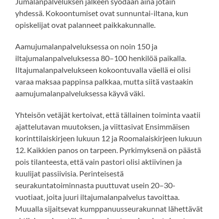
Jumalanpalveluksen jälkeen syödään aina jotain
yhdessä. Kokoontumiset ovat sunnuntai-iltana, kun
opiskelijat ovat palanneet paikkakunnalle.
Aamujumalanpalveluksessa on noin 150 ja
iltajumalanpalveluksessa 80–100 henkilöä paikalla.
Iltajumalanpalvelukseen kokoontuvalla väellä ei olisi
varaa maksaa pappinsa palkkaa, mutta siitä vastaakin
aamujumalanpalveluksessa käyvä väki.
Yhteisön vetäjät kertoivat, että tällainen toiminta vaatii
ajattelutavan muutoksen, ja viittasivat Ensimmäisen
korinttilaiskirjeen lukuun 12 ja Roomalaiskirjeen lukuun
12. Kaikkien panos on tarpeen. Pyrkimyksenä on päästä
pois tilanteesta, että vain pastori olisi aktiivinen ja
kuulijat passiivisia. Perinteisestä
seurakuntatoiminnasta puuttuvat usein 20–30-
vuotiaat, joita juuri iltajumalanpalvelus tavoittaa.
Muualla sijaitsevat kumppanuusseurakunnat lähettävät