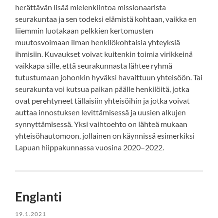
herättävän lisää mielenkiintoa missionaarista
seurakuntaa ja sen todeksi elämistä kohtaan, vaikka en
liiemmin luotakaan pelkkien kertomusten
muutosvoimaan ilman henkilökohtaisia yhteyksiä
ihmisiin. Kuvaukset voivat kuitenkin toimia virikkeinä
vaikkapa sille, että seurakunnasta lähtee ryhmä
tutustumaan johonkin hyväksi havaittuun yhteisöön. Tai
seurakunta voi kutsua paikan päälle henkilöitä, jotka
ovat perehtyneet tällaisiin yhteisöihin ja jotka voivat
auttaa innostuksen levittämisessä ja uusien alkujen
synnyttämisessä. Yksi vaihtoehto on lähteä mukaan
yhteisöhautomoon, jollainen on käynnissä esimerkiksi
Lapuan hiippakunnassa vuosina 2020–2022.
Englanti
19.1.2021