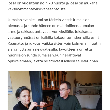
jossa on vuosittain noin 70 nuorta ja jossa on mukana
kaksikymmentäviisi vapaaehtoista.
Jumalan evankeliumi on tärkein viesti: Jumala on
olemassa ja suhde häneen on mahdollinen. Jumalan
armo ja rakkaus antavat arvon yksilölle. Jokaisessa
vastuuryhmässä on kaikilla kokoontumiskerroilla esillä
Raamattu ja rukous, vaikka sitten vain kolmen minuutin
ajan, mutta aina ne ovat esillä. Tavoitteena on, että
nuorilla on suhde Jumalaan, kun he lähtevät
opiskelemaan, ja että he etsivät itselleen seurakunnan.