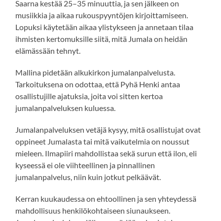
Saarna kestää 25–35 minuuttia, ja sen jälkeen on
musiikkia ja aikaa rukouspyyntöjen kirjoittamiseen.
Lopuksi käytetään aikaa ylistykseen ja annetaan tilaa
ihmisten kertomuksille siitä, mitä Jumala on heidän
elämässään tehnyt.
Mallina pidetään alkukirkon jumalanpalvelusta.
Tarkoituksena on odottaa, että Pyhä Henki antaa
osallistujille ajatuksia, joita voi sitten kertoa
jumalanpalveluksen kuluessa.
Jumalanpalveluksen vetäjä kysyy, mitä osallistujat ovat
oppineet Jumalasta tai mitä vaikutelmia on noussut
mieleen. Ilmapiiri mahdollistaa sekä surun että ilon, eli
kyseessä ei ole viihteellinen ja pinnallinen
jumalanpalvelus, niin kuin jotkut pelkäävät.
Kerran kuukaudessa on ehtoollinen ja sen yhteydessä
mahdollisuus henkilökohtaiseen siunaukseen.