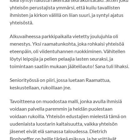
yhteisön perustajista ymmärsi, että kuilu tavallisten
ihmisten ja kirkon välillä on liian suuri, ja syntyi ajatus
yhteisöstä.
Alkuvaiheessa parkkipaikalla vietetty joulujuhla oli
menestys. Yksi raamatunkohta, joka rohkaisi yhteisöä
eteenpäin, oli viidentuhannen ruokkiminen. Vähitellen
löytyi leipojia ja pelien pelaajia lasten seuraksi, ja
toimintaan saatiin mukaan jäätelöauto! Sana tuli lihaksi.
Seniorityössä on piiri, jossa luetaan Raamattua,
keskustellaan, rukoillaan jne.
Tavoitteena on muodostaa malli, jonka avulla ihmisiä
voidaan palvella paremmin ja heidän puolestaan
voidaan rukoilla. Yhteisön edustajien mielestä tämä on
uudenlaista luostarin kaltaisuutta, vaikka yhteisön
jäsenet eivät elä samassa taloudessa. Dietrich
Bonhoeffer on heille tärkeä esikuva, ja he yrittävät