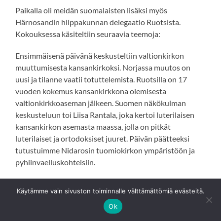
Paikalla oli meidän suomalaisten lisäksi myös
Härnosandin hiippakunnan delegaatio Ruotsista.
Kokouksessa käsiteltiin seuraavia teemoja:
Ensimmäisenä päivänä keskusteltiin valtionkirkon
muuttumisesta kansankirkoksi. Norjassa muutos on
uusi ja tilanne vaatii totuttelemista. Ruotsilla on 17
vuoden kokemus kansankirkkona olemisesta
valtionkirkkoaseman jälkeen. Suomen näkökulman
keskusteluun toi Liisa Rantala, joka kertoi luterilaisen
kansankirkon asemasta maassa, jolla on pitkät
luterilaiset ja ortodoksiset juuret. Päivän päätteeksi
tutustuimme Nidarosin tuomiokirkon ympäristöön ja
pyhiinvaelluskohteisiin.
Toisena päivänä pidettiin reformaatiota käsittelevä
Käytämme vain sivuston toiminnalle välttämättömiä evästeitä.
seminaari merenlahden toisella puolella Brekstadissa,
Ok
jonne matkustimme paikallisella lautalla. Professori, TT
Stephane Dietrich piti luennon aiheesta
Kirkko