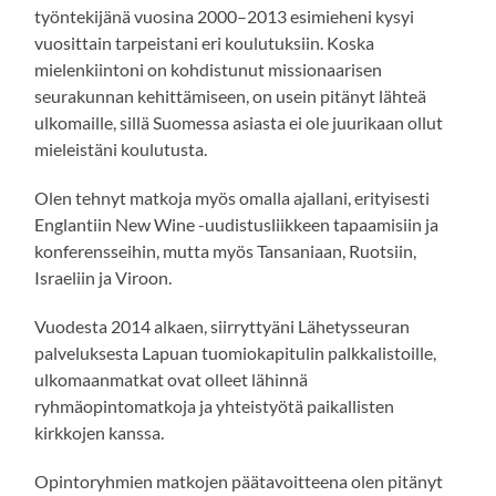
työntekijänä vuosina 2000–2013 esimieheni kysyi
vuosittain tarpeistani eri koulutuksiin. Koska
mielenkiintoni on kohdistunut missionaarisen
seurakunnan kehittämiseen, on usein pitänyt lähteä
ulkomaille, sillä Suomessa asiasta ei ole juurikaan ollut
mieleistäni koulutusta.
Olen tehnyt matkoja myös omalla ajallani, erityisesti
Englantiin New Wine -uudistusliikkeen tapaamisiin ja
konferensseihin, mutta myös Tansaniaan, Ruotsiin,
Israeliin ja Viroon.
Vuodesta 2014 alkaen, siirryttyäni Lähetysseuran
palveluksesta Lapuan tuomiokapitulin palkkalistoille,
ulkomaanmatkat ovat olleet lähinnä
ryhmäopintomatkoja ja yhteistyötä paikallisten
kirkkojen kanssa.
Opintoryhmien matkojen päätavoitteena olen pitänyt