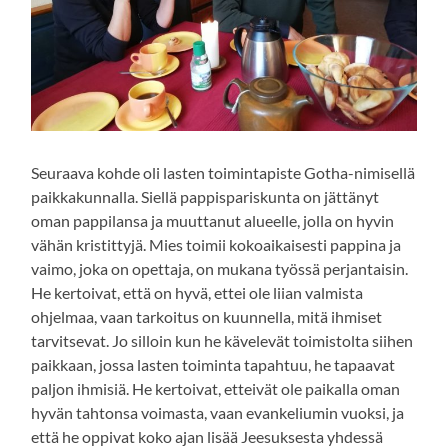
Seuraava kohde oli lasten toimintapiste Gotha-nimisellä
paikkakunnalla. Siellä pappispariskunta on jättänyt
oman pappilansa ja muuttanut alueelle, jolla on hyvin
vähän kristittyjä. Mies toimii kokoaikaisesti pappina ja
vaimo, joka on opettaja, on mukana työssä perjantaisin.
He kertoivat, että on hyvä, ettei ole liian valmista
ohjelmaa, vaan tarkoitus on kuunnella, mitä ihmiset
tarvitsevat. Jo silloin kun he kävelevät toimistolta siihen
paikkaan, jossa lasten toiminta tapahtuu, he tapaavat
paljon ihmisiä. He kertoivat, etteivät ole paikalla oman
hyvän tahtonsa voimasta, vaan evankeliumin vuoksi, ja
että he oppivat koko ajan lisää Jeesuksesta yhdessä