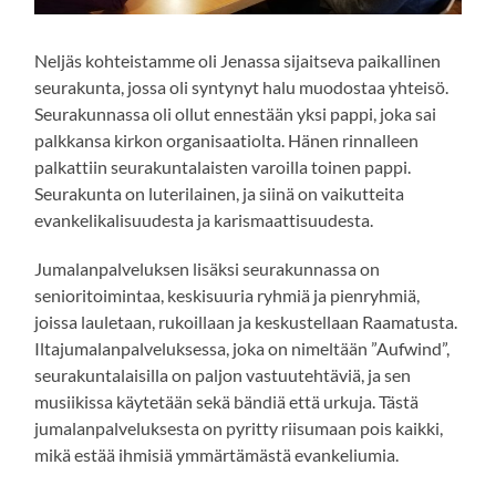
Neljäs kohteistamme oli Jenassa sijaitseva paikallinen
seurakunta, jossa oli syntynyt halu muodostaa yhteisö.
Seurakunnassa oli ollut ennestään yksi pappi, joka sai
palkkansa kirkon organisaatiolta. Hänen rinnalleen
palkattiin seurakuntalaisten varoilla toinen pappi.
Seurakunta on luterilainen, ja siinä on vaikutteita
evankelikalisuudesta ja karismaattisuudesta.
Jumalanpalveluksen lisäksi seurakunnassa on
senioritoimintaa, keskisuuria ryhmiä ja pienryhmiä,
joissa lauletaan, rukoillaan ja keskustellaan Raamatusta.
Iltajumalanpalveluksessa, joka on nimeltään ”Aufwind”,
seurakuntalaisilla on paljon vastuutehtäviä, ja sen
musiikissa käytetään sekä bändiä että urkuja. Tästä
jumalanpalveluksesta on pyritty riisumaan pois kaikki,
mikä estää ihmisiä ymmärtämästä evankeliumia.