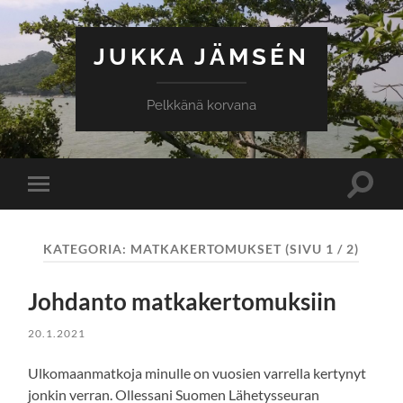
JUKKA JÄMSÉN
Pelkkänä korvana
Toggle
Toggle
search
mobile
field
menu
KATEGORIA:
MATKAKERTOMUKSET
(SIVU 1 / 2)
Johdanto matkakertomuksiin
20.1.2021
Ulkomaanmatkoja minulle on vuosien varrella kertynyt
jonkin verran. Ollessani Suomen Lähetysseuran