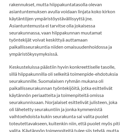
rakennukset, mutta hiippakuntatasolla olevan
asiantuntemuksen avulla voidaan linjata koko kirkon
käytäntöjen ympäristöystävällisyyttä jne.
Asiantuntemusta ei tarvitse olla jokaisessa
seurakunnassa, vaan hiippakunnan muutamat
työntekijät voivat keskittyä auttamaan
paikallisseurakuntia niiden omaisuudenhoidossa ja
ympäristökysymyksissä.
Keskusteluissa päästiin hyvin konkreettiselle tasolle,
sillä hiippakunnilla oli selkeitä toimenpide-ehdotuksia
seurakunnille. Suomalaisen ryhmän mukana oli
paikallisseurakunnan työntekijöitä, jotka esittelivät
käytännön periaatteita ja toimenpiteitä omissa
seurakunnissaan. Norjalaiset esittelivät julisteen, joka
oli lähetetty seurakuntiin ja jonka kymmenistä
vaihtoehdoista kukin seurakunta sai valita puolet
toteutettavakseen, kuitenkin niin, että puolet myös piti
valita. Käytännön toimenpiteitä tulee siis tehdä, mutta