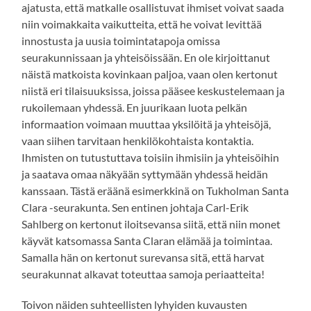
ajatusta, että matkalle osallistuvat ihmiset voivat saada
niin voimakkaita vaikutteita, että he voivat levittää
innostusta ja uusia toimintatapoja omissa
seurakunnissaan ja yhteisöissään. En ole kirjoittanut
näistä matkoista kovinkaan paljoa, vaan olen kertonut
niistä eri tilaisuuksissa, joissa pääsee keskustelemaan ja
rukoilemaan yhdessä. En juurikaan luota pelkän
informaation voimaan muuttaa yksilöitä ja yhteisöjä,
vaan siihen tarvitaan henkilökohtaista kontaktia.
Ihmisten on tutustuttava toisiin ihmisiin ja yhteisöihin
ja saatava omaa näkyään syttymään yhdessä heidän
kanssaan. Tästä eräänä esimerkkinä on Tukholman Santa
Clara -seurakunta. Sen entinen johtaja Carl-Erik
Sahlberg on kertonut iloitsevansa siitä, että niin monet
käyvät katsomassa Santa Claran elämää ja toimintaa.
Samalla hän on kertonut surevansa sitä, että harvat
seurakunnat alkavat toteuttaa samoja periaatteita!
Toivon näiden suhteellisten lyhyiden kuvausten