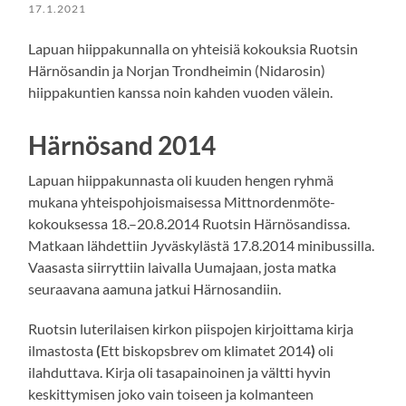
17.1.2021
Lapuan hiippakunnalla on yhteisiä kokouksia Ruotsin
Härnösandin ja Norjan Trondheimin (Nidarosin)
hiippakuntien kanssa noin kahden vuoden välein.
Härnösand 2014
Lapuan hiippakunnasta oli kuuden hengen ryhmä
mukana yhteispohjoismaisessa Mittnordenmöte-
kokouksessa 18.–20.8.2014 Ruotsin Härnösandissa.
Matkaan lähdettiin Jyväskylästä 17.8.2014 minibussilla.
Vaasasta siirryttiin laivalla Uumajaan, josta matka
seuraavana aamuna jatkui Härnosandiin.
Ruotsin luterilaisen kirkon piispojen kirjoittama kirja
ilmastosta
(
Ett biskopsbrev om klimatet 2014
)
oli
ilahduttava. Kirja oli tasapainoinen ja vältti hyvin
keskittymisen joko vain toiseen ja kolmanteen