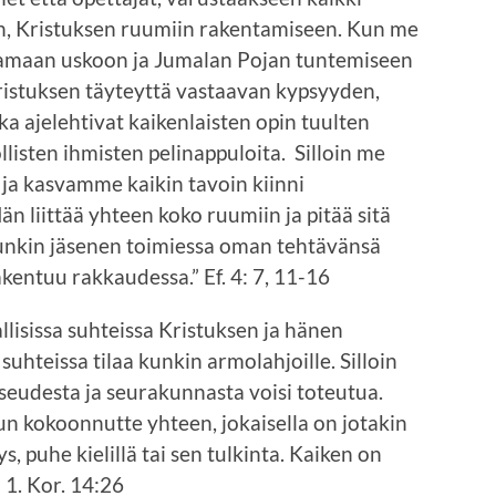
n, Kristuksen ruumiin rakentamiseen. Kun me
samaan uskoon ja Jumalan Pojan tuntemiseen
ristuksen täyteyttä vastaavan kypsyyden,
tka ajelehtivat kaikenlaisten opin tuulten
ollisten ihmisten pelinappuloita. Silloin me
ja kasvamme kaikin tavoin kiinni
n liittää yhteen koko ruumiin ja pitää sitä
kunkin jäsenen toimiessa oman tehtävänsä
kentuu rakkaudessa.” Ef. 4: 7, 11-16
llisissa suhteissa Kristuksen ja hänen
suhteissa tilaa kunkin armolahjoille. Silloin
eudesta ja seurakunnasta voisi toteutua.
Kun kokoonnutte yhteen, jokaisella on jotakin
s, puhe kielillä tai sen tulkinta. Kaiken on
 1. Kor. 14:26