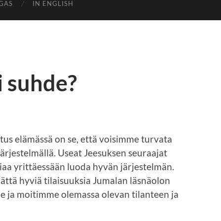
GAS
IN ENGLISH
i suhde?
tus elämässä on se, että voisimme turvata
järjestelmällä. Useat Jeesuksen seuraajat
iaa yrittäessään luoda hyvän järjestelmän.
ättä hyviä tilaisuuksia Jumalan läsnäolon
e ja moitimme olemassa olevan tilanteen ja