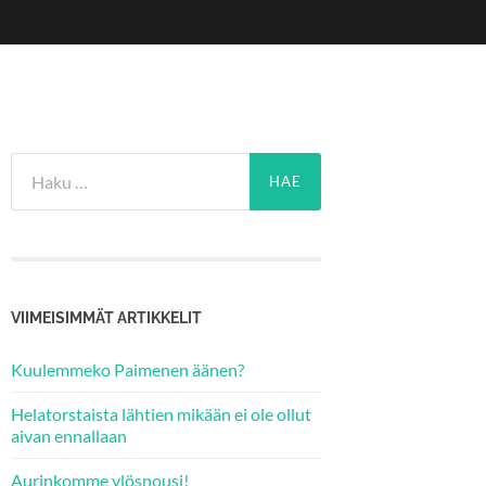
Haku:
VIIMEISIMMÄT ARTIKKELIT
Kuulemmeko Paimenen äänen?
Helatorstaista lähtien mikään ei ole ollut
aivan ennallaan
Aurinkomme ylösnousi!