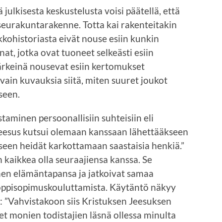
julkisesta keskustelusta voisi päätellä, että
 seurakuntarakenne. Totta kai rakenteitakin
kkohistoriasta eivät nouse esiin kunkin
t, jotka ovat tuoneet selkeästi esiin
ärkeinä nousevat esiin kertomukset
 vain kuvauksia siitä, miten suuret joukot
seen.
taminen persoonallisiin suhteisiin eli
Jeesus kutsui olemaan kanssaan lähettääkseen
een heidät karkottamaan saastaisia henkiä.”
n kaikkea olla seuraajiensa kanssa. Se
nen elämäntapansa ja jatkoivat samaa
 oppisopimuskouluttamista. Käytäntö näkyy
: ”Vahvistakoon siis Kristuksen Jeesuksen
let monien todistajien läsnä ollessa minulta