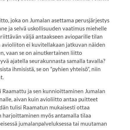
iitto, joka on Jumalan asettama perusjärjestys
enne ja selvä uskollisuuden vaatimus miehelle
 riittävän väljä antaakseen avioparille tilan
avioliiton ei kuvitellakaan jatkuvan näiden
 vaan se on ainutkertainen liitto
hyvä ajatella seurakunnasta samalla tavalla?
ta ihmisistä, se on ”pyhien yhteisö”, niin
t.
 Raamattu ja sen kunnioittaminen Jumalan
lle, aivan kuin avioliitto antaa puitteet
eidän tulisi Raamatun mukaisesti ottaa
n harjoittaminen myös antamalla tilaa
yhteisessä jumalanpalveluksessa tai muutaman