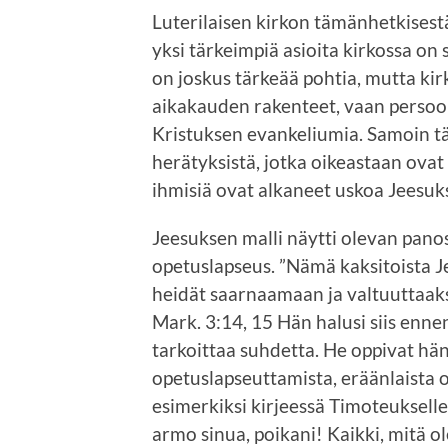
Luterilaisen kirkon tämänhetkisestä 
yksi tärkeimpiä asioita kirkossa on
on joskus tärkeää pohtia, mutta kir
aikakauden rakenteet, vaan persoona
Kristuksen evankeliumia. Samoin t
herätyksistä, jotka oikeastaan ovat
ihmisiä ovat alkaneet uskoa Jeesuk
Jeesuksen malli näytti olevan panos
opetuslapseus. ”Nämä kaksitoista 
heidät saarnaamaan ja valtuuttaaks
Mark. 3:14, 15 Hän halusi siis enne
tarkoittaa suhdetta. He oppivat hä
opetuslapseuttamista, eräänlaista
esimerkiksi kirjeessä Timoteukselle
armo sinua, poikani! Kaikki, mitä o