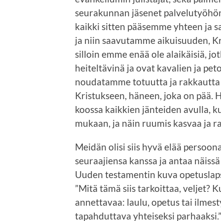
seurakunnan jäsenet palvelutyöhö
kaikki sitten pääsemme yhteen ja 
ja niin saavutamme aikuisuuden, K
silloin emme enää ole alaikäisiä, jo
heiteltävinä ja ovat kavalien ja pet
noudatamme totuutta ja rakkautta 
Kristukseen, häneen, joka on pää. Hä
koossa kaikkien jänteiden avulla, 
mukaan, ja näin ruumis kasvaa ja ra
Meidän olisi siis hyvä elää persoona
seuraajiensa kanssa ja antaa näissä 
Uuden testamentin kuva opetuslaps
”Mitä tämä siis tarkoittaa, veljet? 
annettavaa: laulu, opetus tai ilmesty
tapahduttava yhteiseksi parhaaksi.”