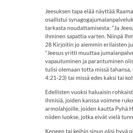
Jeesuksen tapa elää näyttää Raama
osallistui synagogajumalanpalveluks
tarkasta noudattamisesta: ”Ja Jeesus
ihminen sapattia varten. Niinpä Ihm
28 Kirjoitin jo aiemmin erilaisten 
”Jeesus yritti muuttaa jumalanpalve
vapautuminen ja parantuminen olisi
tulisi olemaan totta missä tahansa,
4:21-23) tai missä edes kaksi tai kol
Edellisten vuoksi haluaisin rohka
ihmisiä, joiden kanssa voimme rukoi
armolahjoille, joiden kautta Pyhä H
niiden luokse, jotka eivät vielä tun
Keneen tai keihin sinun olisi hyvä 