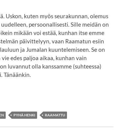
elmä. Uskon, kuten myös seurakunnan, olemus
udelleen, persoonallisesti. Sille meidän on
 oikein mikään voi estää, kunhan itse emme
telmän päivittelyyn, vaan Raamatun esiin
 lauluun ja Jumalan kuuntelemiseen. Se on
ä vie edes paljoa aikaa, kunhan vain
s on luvannut olla kanssamme (suhteessa)
i. Tänäänkin.
EN
PYHÄ HENKI
RAAMATTU