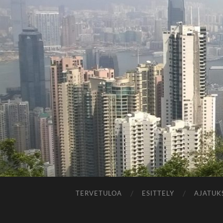
TERVETULOA
ESITTELY
AJATUK