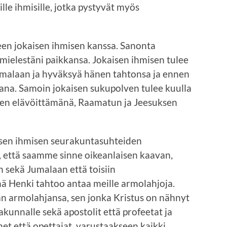
ille ihmisille, jotka pystyvät myös
een jokaisen ihmisen kanssa. Sanonta
ä mielestäni paikkansa. Jokaisen ihmisen tulee
malaan ja hyväksyä hänen tahtonsa ja ennen
ana. Samoin jokaisen sukupolven tulee kuulla
en elävöittämänä, Raamatun ja Jeesuksen
isen ihmisen seurakuntasuhteiden
lä, että saamme sinne oikeanlaisen kaavan,
 sekä Jumalaan että toisiin
hä Henki tahtoo antaa meille armolahjoja.
n armolahjansa, sen jonka Kristus on nähnyt
akunnalle sekä apostolit että profeetat ja
net että opettajat, varustaakseen kaikki