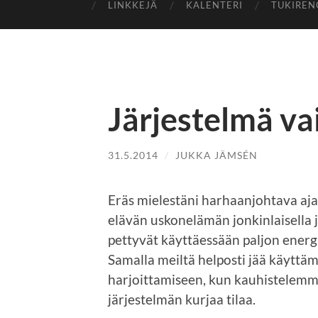
LINKKEJÄ
KALENTERI
TUKIREN
Järjestelmä va
31.5.2014
/
JUKKA JÄMSÉN
Eräs mielestäni harhaanjohtava aja
elävän uskonelämän jonkinlaisella 
pettyvät käyttäessään paljon energ
Samalla meiltä helposti jää käyttäm
harjoittamiseen, kun kauhistelemm
järjestelmän kurjaa tilaa.