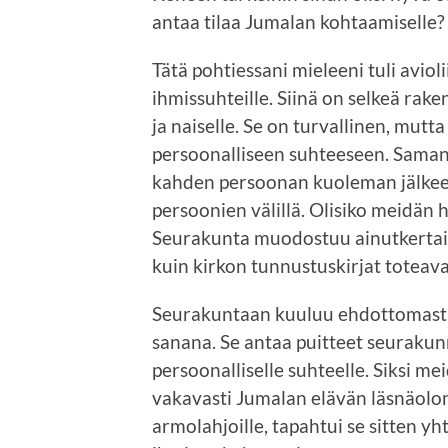
antaa tilaa Jumalan kohtaamiselle?
Tätä pohtiessani mieleeni tuli aviol
ihmissuhteille. Siinä on selkeä rak
ja naiselle. Se on turvallinen, mutta
persoonalliseen suhteeseen. Saman 
kahden persoonan kuoleman jälkeen,
persoonien välillä. Olisiko meidän 
Seurakunta muodostuu ainutkertaisis
kuin kirkon tunnustuskirjat toteava
Seurakuntaan kuuluu ehdottomasti
sanana. Se antaa puitteet seurakunna
persoonalliselle suhteelle. Siksi m
vakavasti Jumalan elävän läsnäolo
armolahjoille, tapahtui se sitten 