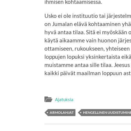
ihmisen kohtaamisessa.
Usko ei ole instituutio tai järjest
on Jumalan elävä kohtaaminen yhä u
hyvä antaa tilaa. Sitä ei myöskään
käytä aikaamme vain huonon järjes
ottamiseen, rukoukseen, yhteiseen
loppujen lopuksi yksinkertaista eik
muistamme antaa sille tilaa. Jeesu
kaikki päivät maailman loppuun ast
Ajatuksia
ARMOLAHJAT
HENGELLINEN UUDISTUMIN