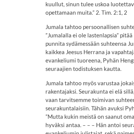
kuullut, sinun tulee uskoa luotettav
opettamaan muita.” 2. Tim. 2:1, 2
Jumala tahtoo persoonallisen suht
”Jumalalla ei ole lastenlapsia” pitä
punnita sydämessään suhteensa Ju
kaikkea Jeesus Herrana ja vapahtaj
evankeliumi tuoreena, Pyhän Heng
seuraajien todistuksen kautta.
Jumala tahtoo myös varustaa joka
rakentajaksi. Seurakunta ei elä sil
vaan tarvitsemme toimivan suhteen
seurakuntalaisiin. Tähän avuksi Py
”Mutta kukin meistä on saanut oma
hyväksi antaa. – – – Hän antoi seur
evankeliumin julistajat, sekä paime