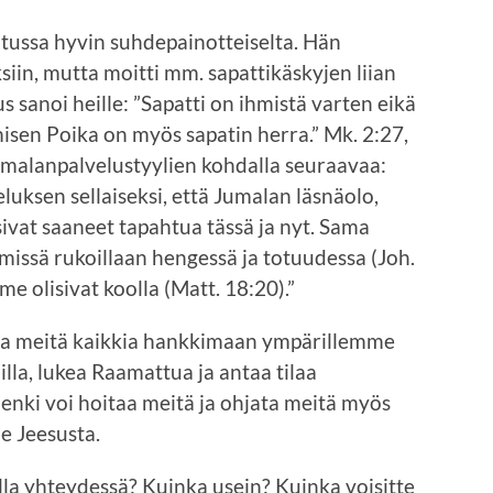
tussa hyvin suhdepainotteiselta. Hän
iin, mutta moitti mm. sapattikäskyjen liian
 sanoi heille: ”Sapatti on ihmistä varten eikä
isen Poika on myös sapatin herra.” Mk. 2:27,
jumalanpalvelustyylien kohdalla seuraavaa:
luksen sellaiseksi, että Jumalan läsnäolo,
vat saaneet tapahtua tässä ja nyt. Sama
 missä rukoillaan hengessä ja totuudessa (Joh.
me olisivat koolla (Matt. 18:20).”
ista meitä kaikkia hankkimaan ympärillemme
lla, lukea Raamattua ja antaa tilaa
enki voi hoitaa meitä ja ohjata meitä myös
ne Jeesusta.
olla yhteydessä? Kuinka usein? Kuinka voisitte