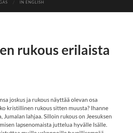
GAS
IN ENGLISH
en rukous erilaista
nsa joskus ja rukous näyttää olevan osa
ko kristillinen rukous sitten muusta? Ihanne
, Jumalan lahjaa. Silloin rukous on Jeesuksen
misen lapsenomaista juttelua hyvälle Isälle.
istuttaa muille uskonnoille tyypillisempää