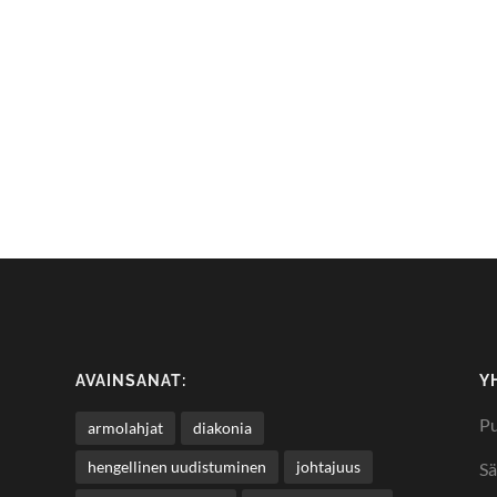
AVAINSANAT:
Y
Pu
armolahjat
diakonia
hengellinen uudistuminen
johtajuus
Sä