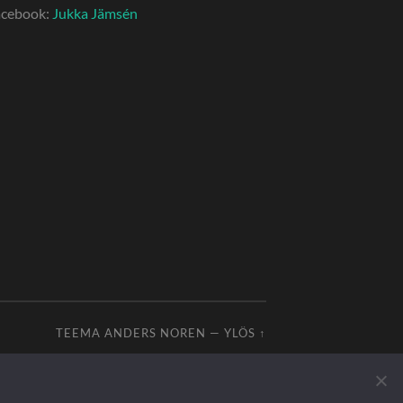
acebook:
Jukka Jämsén
TEEMA
ANDERS NOREN
—
YLÖS ↑