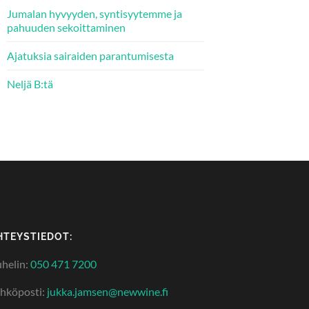
Jumalan hyvyyden, syntisyytemme ja
pahuuden sekoittaminen
Ajatuksia sairaiden parantumisesta
Neljä B:tä
HTEYSTIEDOT:
helin:
050 471 7200
hköposti:
jukka.jamsen@newwine.fi