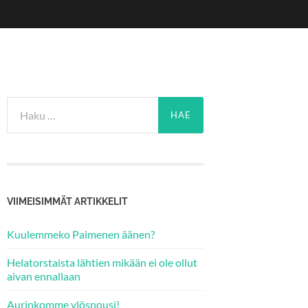
Haku:
VIIMEISIMMÄT ARTIKKELIT
Kuulemmeko Paimenen äänen?
Helatorstaista lähtien mikään ei ole ollut
aivan ennallaan
Aurinkomme ylösnousi!