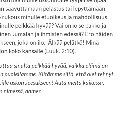
tään saavuttamaan pelastus tai lepyttämään
o rukous minulle etuoikeus ja mahdollisuus
nulle pelkkää hyvää? Vai onko se pakko ja
minen Jumalan ja ihmisten edessä? Ero näiden
seen, joka on ilo. ”Älkää pelätkö! Minä
lon koko kansalle (Luuk. 2:10).”
ottaa sinulta pelkkää hyvää, vaikka elämä on
dän puolellamme. Kiitämme siitä, että olet tehnyt
ille uskon Jeesukseen! Auta meitä kaikessa,
n nimessä, aamen.