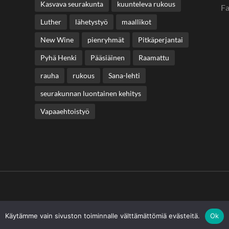
Kasvava seurakunta
kuunteleva rukous
F
Luther
lähetystyö
maallikot
New Wine
pienryhmät
Pitkäperjantai
Pyhä Henki
Pääsiäinen
Raamattu
rauha
rukous
Sana-lehti
seurakunnan luontainen kehitys
Vapaaehtoistyö
Käytämme vain sivuston toiminnalle välttämättömiä evästeitä.
Ok