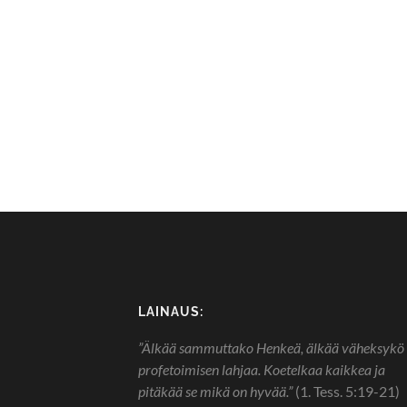
LAINAUS:
”Älkää sammuttako Henkeä, älkää väheksykö
profetoimisen lahjaa. Koetelkaa kaikkea ja
pitäkää se mikä on hyvää.”
(1. Tess. 5:19-21)