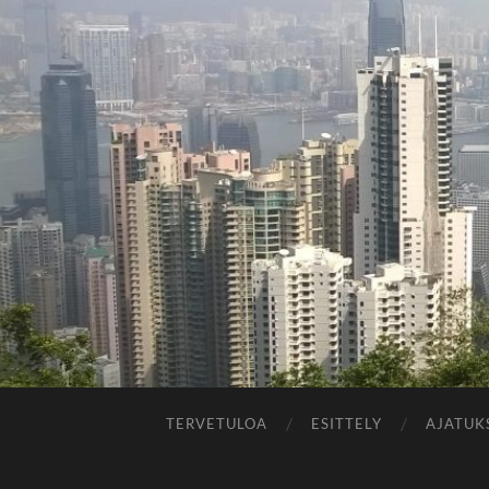
TERVETULOA
ESITTELY
AJATUK