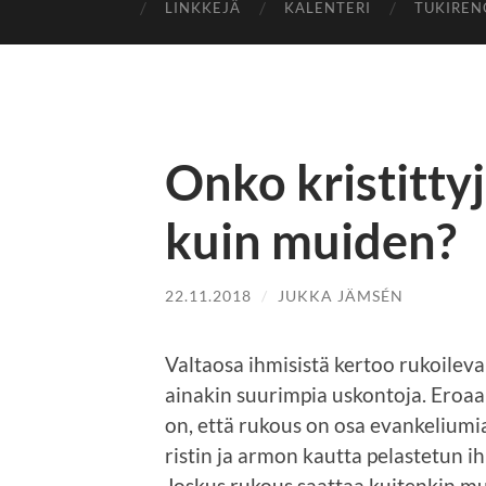
LINKKEJÄ
KALENTERI
TUKIREN
Onko kristittyj
kuin muiden?
22.11.2018
/
JUKKA JÄMSÉN
Valtaosa ihmisistä kertoo rukoileva
ainakin suurimpia uskontoja. Eroaa
on, että rukous on osa evankeliumia
ristin ja armon kautta pelastetun ih
Joskus rukous saattaa kuitenkin mu