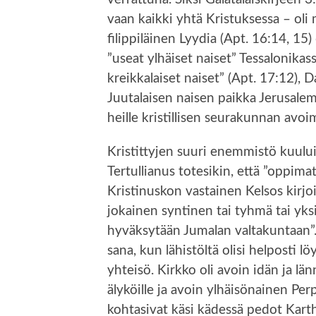
vaan kaikki yhtä Kristuksessa – oli 
filippiläinen Lyydia (Apt. 16:14, 1
”useat ylhäiset naiset” Tessalonikas
kreikkalaiset naiset” (Apt. 17:12), 
Juutalaisen naisen paikka Jerusalem
heille kristillisen seurakunnan avoi
Kristittyjen suuri enemmistö kuului
Tertullianus totesikin, että ”oppim
Kristinuskon vastainen Kelsos kirjoitt
jokainen syntinen tai tyhmä tai yks
hyväksytään Jumalan valtakuntaan”. K
sana, kun lähistöltä olisi helposti
yhteisö. Kirkko oli avoin idän ja län
älyköille ja avoin ylhäisönainen Perpe
kohtasivat käsi kädessä pedot Kart