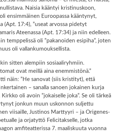
mullistava. Naisia kääntyi kristinuskoon,
5) oli ensimmäinen Euroopassa kääntynyt,
sa (Apt. 17:4), ”useat arvossa pidetyt
Damaris Ateenassa (Apt. 17:34) ja niin edelleen.
in temppelissä oli ”pakanoiden esipiha”, joten
muus oli vallankumouksellista.
kin sitten alempiin sosiaaliryhmiin.
attomat ovat meillä aina enemmistönä.”
i näin: ”He sanovat (siis kristityt), että
inkertainen – sanalla sanoen jokainen kurja
irkko oli avoin ”jokaiselle joka”. Se oli tärkeä
 löytynyt jonkun muun uskonnon suljettu
nen viisaille, Justinos Marttyyri – ja Origenes-
tualle ja orjatyttö Felicitakselle, jotka
hagon amfiteatterissa 7. maaliskuuta vuonna