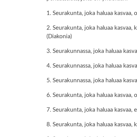
1. Seurakunta, joka haluaa kasvaa, on
2. Seurakunta, joka haluaa kasvaa, 
(Diakonia)
3. Seurakunnassa, joka haluaa kasva
4. Seurakunnassa, joka haluaa kasva
5. Seurakunnassa, joka haluaa kasva
6. Seurakunta, joka haluaa kasvaa, 
7. Seurakunta, joka haluaa kasvaa, e
8. Seurakunta, joka haluaa kasvaa, k