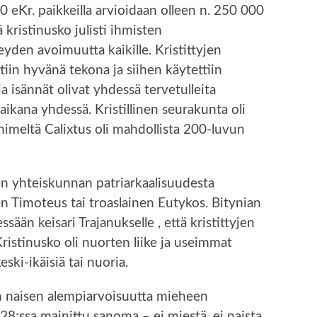
0 eKr. paikkeilla arvioidaan olleen n. 250 000
tä kristinusko julisti ihmisten
yden avoimuutta kaikille. Kristittyjen
tiin hyvänä tekona ja siihen käytettiin
ja isännät olivat yhdessä tervetulleita
 aikana yhdessä. Kristillinen seurakunta oli
 nimeltä Calixtus oli mahdollista 200-luvun
n yhteiskunnan patriarkaalisuudesta
en Timoteus tai troaslainen Eutykos. Bitynian
ssään keisari Trajanukselle , että kristittyjen
ristinusko oli nuorten liike ja useimmat
eski-ikäisiä tai nuoria.
an naisen alempiarvoisuutta mieheen
:28:ssa mainittu sanoma – ei miestä, ei naista,