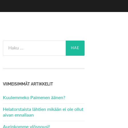
Haku:
VIIMEISIMMÄT ARTIKKELIT
Kuulemmeko Paimenen äänen?
Helatorstaista lähtien mikään ei ole ollut
aivan ennallaan
Aurinkomme ylösnousi!