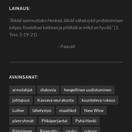
LAINAUS:
”Älkää sammuttako Henkeä, älkää väheksykö profetoimisen
lahjaa. Koetelkaa kaikkea ja pitäkää se mikä on hyvää.”
(1.
Tess. 5:19-21)
– Paavali
AVAINSANAT:
armolahjat
diakonia
hengellinen uudistuminen
johtajuus
Kasvava seurakunta
kuunteleva rukous
Luther
lähetystyö
maallikot
New Wine
pienryhmät
Pitkäperjantai
Pyhä Henki
Pääsiäinen
Raamattu
rauha
rukous