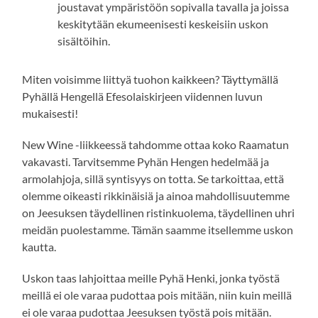
joustavat ympäristöön sopivalla tavalla ja joissa
keskitytään ekumeenisesti keskeisiin uskon
sisältöihin.
Miten voisimme liittyä tuohon kaikkeen? Täyttymällä
Pyhällä Hengellä Efesolaiskirjeen viidennen luvun
mukaisesti!
New Wine -liikkeessä tahdomme ottaa koko Raamatun
vakavasti. Tarvitsemme Pyhän Hengen hedelmää ja
armolahjoja, sillä syntisyys on totta. Se tarkoittaa, että
olemme oikeasti rikkinäisiä ja ainoa mahdollisuutemme
on Jeesuksen täydellinen ristinkuolema, täydellinen uhri
meidän puolestamme. Tämän saamme itsellemme uskon
kautta.
Uskon taas lahjoittaa meille Pyhä Henki, jonka työstä
meillä ei ole varaa pudottaa pois mitään, niin kuin meillä
ei ole varaa pudottaa Jeesuksen työstä pois mitään.