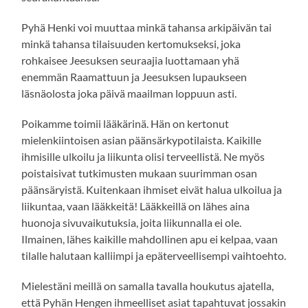
Pyhä Henki voi muuttaa minkä tahansa arkipäivän tai
minkä tahansa tilaisuuden kertomukseksi, joka
rohkaisee Jeesuksen seuraajia luottamaan yhä
enemmän Raamattuun ja Jeesuksen lupaukseen
läsnäolosta joka päivä maailman loppuun asti.
Poikamme toimii lääkärinä. Hän on kertonut
mielenkiintoisen asian päänsärkypotilaista. Kaikille
ihmisille ulkoilu ja liikunta olisi terveellistä. Ne myös
poistaisivat tutkimusten mukaan suurimman osan
päänsäryistä. Kuitenkaan ihmiset eivät halua ulkoilua ja
liikuntaa, vaan lääkkeitä! Lääkkeillä on lähes aina
huonoja sivuvaikutuksia, joita liikunnalla ei ole.
Ilmainen, lähes kaikille mahdollinen apu ei kelpaa, vaan
tilalle halutaan kalliimpi ja epäterveellisempi vaihtoehto.
Mielestäni meillä on samalla tavalla houkutus ajatella,
että Pyhän Hengen ihmeelliset asiat tapahtuvat jossakin