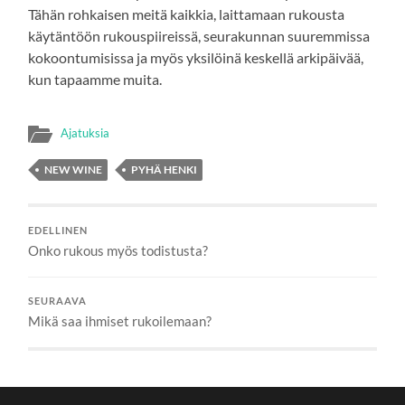
Tähän rohkaisen meitä kaikkia, laittamaan rukousta
käytäntöön rukouspiireissä, seurakunnan suuremmissa
kokoontumisissa ja myös yksilöinä keskellä arkipäivää,
kun tapaamme muita.
Ajatuksia
NEW WINE
PYHÄ HENKI
EDELLINEN
Onko rukous myös todistusta?
SEURAAVA
Mikä saa ihmiset rukoilemaan?