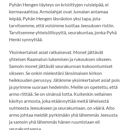
Pyhän Hengen täyteys on kristittyjen ruisleipää, ei
kermavaahtoa. Armolahjat ovat Jumalan antamaa
leipää, Pyhän Hengen läsnäolon yksi tapa, jota
tarvitsemme, että voisimme luottaa Jeesuksen ristiin.
Tarvitsemme yhteisöllisyyttä, seurakuntaa, jonka Pyhä
Henki synnyttää.
Yksinkertaiset asiat ratkaisevat. Monet jättävät
yhteisen Raamatun lukemisen ja rukouksen sikseen.
Samoin monet jättävät seurakunnan kokoontumiset
sikseen. Se onkin mielestäni länsimaisen kirkon
heikkouden perussyy. Jätämme yksinkertaiset asiat pois
ja pyrimme suoraan hedelmiin. Meille on opetettu, että
armo riittää. Se on sinänsä totta. Kuitenkin sellainen
käsitys armosta, joka etäännyttää meitä läheisestä
suhteesta Jeesukseen ja seurakuntaan, on väärä. Aito
armo johtaa meidät pyrkimään yhä lähemmäs Jeesusta
ja samoin yhä lähemmäs hänen ruumistaan eli
seurakuntaansa.