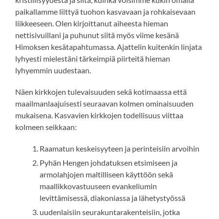
paikallamme liittyä tuohon kasvavaan ja rohkaisevaan
liikkeeseen. Olen kirjoittanut aiheesta hieman
nettisivuillani ja puhunut siitä myös viime kesänä
Himoksen kesätapahtumassa. Ajattelin kuitenkin linjata
lyhyesti mielestäni tärkeimpiä piirteitä hieman
lyhyemmin uudestaan.
Näen kirkkojen tulevaisuuden sekä kotimaassa että
maailmanlaajuisesti seuraavan kolmen ominaisuuden
mukaisena. Kasvavien kirkkojen todellisuus viittaa
kolmeen seikkaan:
Raamatun keskeisyyteen ja perinteisiin arvoihin
Pyhän Hengen johdatuksen etsimiseen ja
armolahjojen maltilliseen käyttöön sekä
maallikkovastuuseen evankeliumin
levittämisessä, diakoniassa ja lähetystyössä
uudenlaisiin seurakuntarakenteisiin, jotka