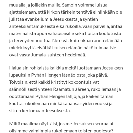
muualla ja joillekin muille. Samoin voimme luisua
ajattelemaan, että kirkon tärkein tehtävä ei niinkään ole
julistaa evankeliumia Jeesuksesta ja syntien
anteeksiantamuksesta eikä rukoilla, vaan palvella, antaa
materiaalista apua vähäosaisille sekä hoitaa koulutusta
ja terveydenhuoltoa. Ne eivät kuitenkaan anna elämään
mielekkyyttä eivätkä ikuisen elämän näkökulmaa. Ne
ovat vasta Jumala-suhteen hedelmää.
Haluaisin rohkaista kaikkia meitä luottamaan Jeesuksen
lupauksiin Pyhän Hengen läsnäolosta joka päivä.
Toivoisin, että kaikki kristityt kokoontuisivat
säännöllisesti yhteen Raamatun ääreen, rukoilemaan ja
odottamaan Pyhän Hengen lahjoja, ja kaiken tämän
kautta rukoilemaan minkä tahansa syiden vuoksi ja
sitten kertomaan Jeesuksesta.
Miltä maailma näyttäisi, jos me Jeesuksen seuraajat
olisimme valmiimpia rukoilemaan toisten puolesta?