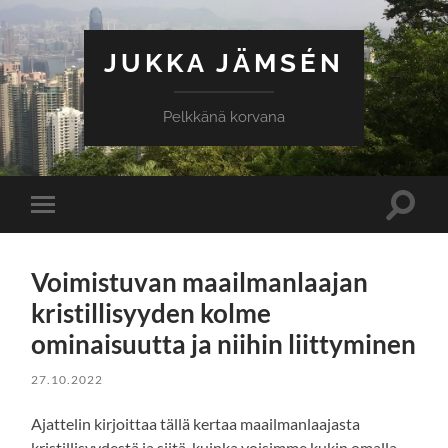
JUKKA JÄMSÉN
Pelkkänä korvana
Toggle
Toggle
search
mobile
field
menu
Voimistuvan maailmanlaajan
kristillisyyden kolme
ominaisuutta ja niihin liittyminen
27.10.2022
Ajattelin kirjoittaa tällä kertaa maailmanlaajasta
kristillisyydestä ja siitä, kuinka voisimme kukin omalla