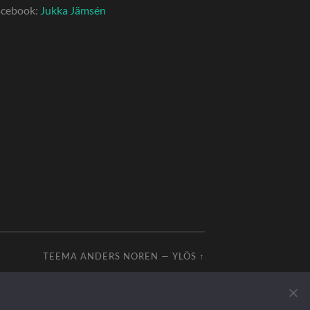
acebook:
Jukka Jämsén
TEEMA
ANDERS NOREN
—
YLÖS ↑