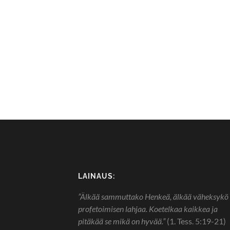
LAINAUS:
”Älkää sammuttako Henkeä, älkää väheksykö
profetoimisen lahjaa. Koetelkaa kaikkea ja
pitäkää se mikä on hyvää.”
(1. Tess. 5:19-21)