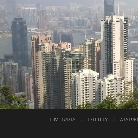
TERVETULOA
ESITTELY
AJATUK