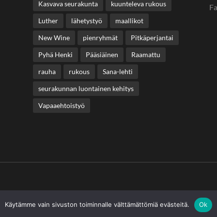
Kasvava seurakunta
kuunteleva rukous
F
Luther
lähetystyö
maallikot
New Wine
pienryhmät
Pitkäperjantai
Pyhä Henki
Pääsiäinen
Raamattu
rauha
rukous
Sana-lehti
seurakunnan luontainen kehitys
Vapaaehtoistyö
Käytämme vain sivuston toiminnalle välttämättömiä evästeitä.
Ok