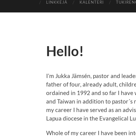
LINKKEJÄ
KALENTERI
TUKIREN
Hello!
I’m Jukka Jämsén, pastor and leade
father of four, already adult, child
ordained in 1992 and so far I have 
and Taiwan in addition to pastor´s m
my career I have served as an advis
Lapua diocese in the Evangelical L
Whole of my career I have been inte