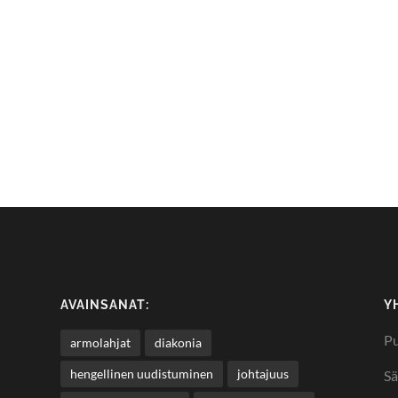
AVAINSANAT:
Y
Pu
armolahjat
diakonia
hengellinen uudistuminen
johtajuus
Sä