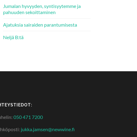
Jumalan hyvyyden, syntisyytemme ja
pahuuden sekoittaminen
Ajatuksia sairaiden parantumisesta
Neljä B:tä
HTEYSTIEDOT:
helin:
050 471 7200
hköposti:
jukka.jamsen@newwine.fi