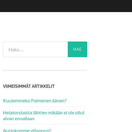
Haku:
VIIMEISIMMÄT ARTIKKELIT
Kuulemmeko Paimenen äänen?
Helatorstaista lähtien mikään ei ole ollut
aivan ennallaan
Aurinkomme ylösnousi!