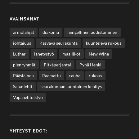
AVAINSANAT:
armolahjat
diakonia
hengellinen uudistuminen
johtajuus
Kasvava seurakunta
kuunteleva rukous
Luther
lähetystyö
maallikot
New Wine
pienryhmät
Pitkäperjantai
Pyhä Henki
Pääsiäinen
Raamattu
rauha
rukous
Sana-lehti
seurakunnan luontainen kehitys
Vapaaehtoistyö
YHTEYSTIEDOT: