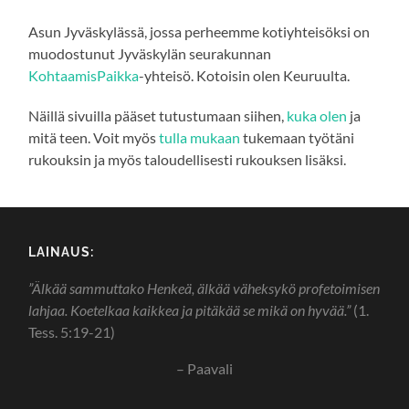
Asun Jyväskylässä, jossa perheemme kotiyhteisöksi on
muodostunut Jyväskylän seurakunnan
KohtaamisPaikka
-yhteisö. Kotoisin olen Keuruulta.
Näillä sivuilla pääset tutustumaan siihen,
kuka olen
ja
mitä teen. Voit myös
tulla mukaan
tukemaan työtäni
rukouksin ja myös taloudellisesti rukouksen lisäksi.
LAINAUS:
”Älkää sammuttako Henkeä, älkää väheksykö profetoimisen
lahjaa. Koetelkaa kaikkea ja pitäkää se mikä on hyvää.”
(1.
Tess. 5:19-21)
– Paavali