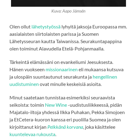
Kuva: Aapo Jämsén
Olen ollut
lähetystyössä
lyhyitä jaksoja Euroopassa mm.
aasialaisten siirtolaisten parissa ja Suomen
Lähetysseuran kautta Taiwanissa. Seurakuntapappina
olen toiminut Alavudella Etelä-Pohjanmaalla.
Tärkeintä elämässäni on evankeliumi Jeesuksesta.
Hänen vuokseen
missionaarinen
eli mukaansa kutsuva
ja ulospäin suuntautunut seurakunta ja
hengellinen
uudistuminen
ovat minulle keskeisiä asioita.
Minut saatetaan tunnistaa esimerkiksi seuraavista
seikoista: toimin
New Wine
-uudistusliikkeessä, pidän
Majatalo-iltoja yhdessä Ilkka Puhakan, Pekka Simojoen
ja EtCetera-kuoron kanssa eri puolilla Suomea ja olen
kirjoittanut kirjan
Pelkkänä korvana
, joka käsittelee
kuuntelevaa rukousta
.