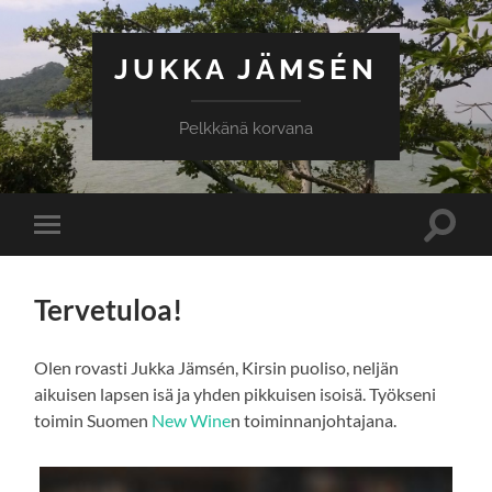
JUKKA JÄMSÉN
Pelkkänä korvana
Toggle
Toggle
search
mobile
field
menu
Tervetuloa!
Olen rovasti Jukka Jämsén, Kirsin puoliso, neljän
aikuisen lapsen isä ja yhden pikkuisen isoisä. Työkseni
toimin Suomen
New Wine
n toiminnanjohtajana.