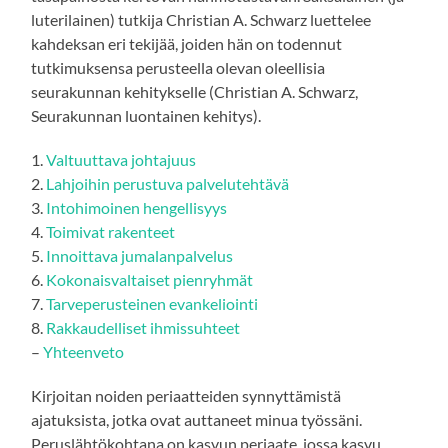
luterilainen) tutkija Christian A. Schwarz luettelee
kahdeksan eri tekijää, joiden hän on todennut
tutkimuksensa perusteella olevan oleellisia
seurakunnan kehitykselle (Christian A. Schwarz,
Seurakunnan luontainen kehitys).
1.
Valtuuttava johtajuus
2.
Lahjoihin perustuva palvelutehtävä
3.
Intohimoinen hengellisyys
4.
Toimivat rakenteet
5.
Innoittava jumalanpalvelus
6.
Kokonaisvaltaiset pienryhmät
7.
Tarveperusteinen evankeliointi
8.
Rakkaudelliset ihmissuhteet
–
Yhteenveto
Kirjoitan noiden periaatteiden synnyttämistä
ajatuksista, jotka ovat auttaneet minua työssäni.
Peruslähtökohtana on kasvun periaate, jossa kasvu