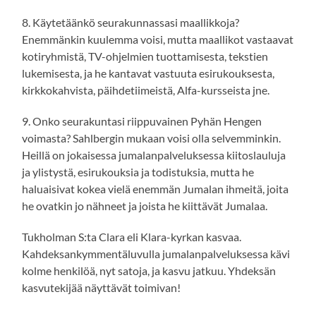
8. Käytetäänkö seurakunnassasi maallikkoja?
Enemmänkin kuulemma voisi, mutta maallikot vastaavat
kotiryhmistä, TV-ohjelmien tuottamisesta, tekstien
lukemisesta, ja he kantavat vastuuta esirukouksesta,
kirkkokahvista, päihdetiimeistä, Alfa-kursseista jne.
9. Onko seurakuntasi riippuvainen Pyhän Hengen
voimasta? Sahlbergin mukaan voisi olla selvemminkin.
Heillä on jokaisessa jumalanpalveluksessa kiitoslauluja
ja ylistystä, esirukouksia ja todistuksia, mutta he
haluaisivat kokea vielä enemmän Jumalan ihmeitä, joita
he ovatkin jo nähneet ja joista he kiittävät Jumalaa.
Tukholman S:ta Clara eli Klara-kyrkan kasvaa.
Kahdeksankymmentäluvulla jumalanpalveluksessa kävi
kolme henkilöä, nyt satoja, ja kasvu jatkuu. Yhdeksän
kasvutekijää näyttävät toimivan!