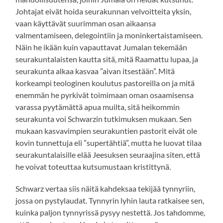
Johtajat eivät hoida seurakunnan velvoitteita yksin,
vaan käyttävät suurimman osan aikaansa
valmentamiseen, delegointiin ja moninkertaistamiseen.
Näin he ikään kuin vapauttavat Jumalan tekemään
seurakuntalaisten kautta sitä, mitä Raamattu lupaa, ja
seurakunta alkaa kasvaa ”aivan itsestään”. Mitä
korkeampi teologinen koulutus pastoreilla on ja mitä
enemmän he pyrkivät toimimaan oman osaamisensa
varassa pyytämättä apua muilta, sitä heikommin
seurakunta voi Schwarzin tutkimuksen mukaan. Sen
mukaan kasvavimpien seurakuntien pastorit eivät ole
kovin tunnettuja eli ”supertähtiä”, mutta he luovat tilaa
seurakuntalaisille elää Jeesuksen seuraajina siten, että
he voivat toteuttaa kutsumustaan kristittynä.
Schwarz vertaa siis näitä kahdeksaa tekijää tynnyriin,
jossa on pystylaudat. Tynnyrin lyhin lauta ratkaisee sen,
kuinka paljon tynnyrissä pysyy nestettä. Jos tahdomme,