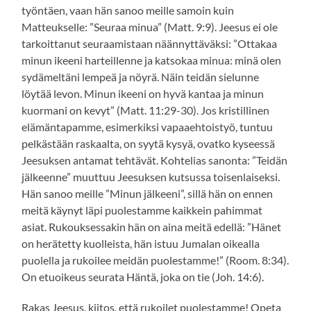
työntäen, vaan hän sanoo meille samoin kuin
Matteukselle: ”Seuraa minua” (Matt. 9:9). Jeesus ei ole
tarkoittanut seuraamistaan näännyttäväksi: ”Ottakaa
minun ikeeni harteillenne ja katsokaa minua: minä olen
sydämeltäni lempeä ja nöyrä. Näin teidän sielunne
löytää levon. Minun ikeeni on hyvä kantaa ja minun
kuormani on kevyt” (Matt. 11:29-30). Jos kristillinen
elämäntapamme, esimerkiksi vapaaehtoistyö, tuntuu
pelkästään raskaalta, on syytä kysyä, ovatko kyseessä
Jeesuksen antamat tehtävät. Kohtelias sanonta: ”Teidän
jälkeenne” muuttuu Jeesuksen kutsussa toisenlaiseksi.
Hän sanoo meille ”Minun jälkeeni”, sillä hän on ennen
meitä käynyt läpi puolestamme kaikkein pahimmat
asiat. Rukouksessakin hän on aina meitä edellä: ”Hänet
on herätetty kuolleista, hän istuu Jumalan oikealla
puolella ja rukoilee meidän puolestamme!” (Room. 8:34).
On etuoikeus seurata Häntä, joka on tie (Joh. 14:6).
Rakas Jeesus, kiitos, että rukoilet puolestamme! Opeta