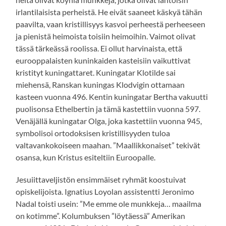
irlantilaisista perheistä. He eivät saaneet käskyä tähän
paavilta, vaan kristillisyys kasvoi perheestä perheeseen
ja pienistä heimoista toisiin heimoihin. Vaimot olivat
tässä tärkeässä roolissa. Ei ollut harvinaista, että
eurooppalaisten kuninkaiden kasteisiin vaikuttivat
kristityt kuningattaret. Kuningatar Klotilde sai
miehensä, Ranskan kuningas Klodvigin ottamaan
kasteen vuonna 496. Kentin kuningatar Bertha vakuutti
puolisonsa Ethelbertin ja tämä kastettiin vuonna 597.
Venäjällä kuningatar Olga, joka kastettiin vuonna 945,
symbolisoi ortodoksisen kristillisyyden tuloa
valtavankokoiseen maahan. ”Maallikkonaiset” tekivät
osansa, kun Kristus esiteltiin Euroopalle.
Jesuiittaveljistön ensimmäiset ryhmät koostuivat
opiskelijoista. Ignatius Loyolan assistentti Jeronimo
Nadal toisti usein: ”Me emme ole munkkeja… maailma
on kotimme”. Kolumbuksen ”löytäessä” Amerikan