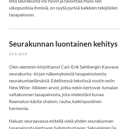
että seurakunta voi hyvin ja tavoittaa myös sen
ulkopuolisia ihmisiä, on syytä pyrkiä kaikkien tekijöiden
tasapainoon.
Seurakunnan luontainen kehitys
19.9.2019
Olen aiemmin kirjoittanut Carl-Erik Sahlbergin Kasvava
seurakunta -kirjan näkemyksestä tasapainoisesta
seurakuntaelämästä. Edellisessä tekstissä nostin esiin
New Wine -liikkeen arvot, jotka nekin kertovat Jumalan
valtakunnan tasapainosta, jota mielestäni kuvaa
Raamatun käsite shalom, rauha, kaikinpuolinen
harmonia.
Haluan seuraavassa esitellä vielä yhden seurakunnan
tasapainosta kertovan hahmotustavan. Saksalainen (ja