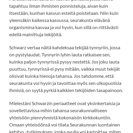
tapahtuu ilman ihmisten ponnisteluja, aivan kuin
itsestään, kunhan kasvun esteitä poistetaan. Niin kuin
yleensäkin kaikessa kasvussa, seurakunta elävänä
organismina kasvaa ja voi hyvin, kun sillä on riittävästi
edellä mainittuja tekijöitä.
Schwarz vertaa näitä kahdeksaa tekijää tynnyriin, jossa
on pystylaudat. Tynnyrin lyhin lauta ratkaisee sen,
kuinka paljon tynnyrissä pysyy nestettä. Jos joku lauta
puuttuu, tynnyrissä ei pysy mitään, vaikka muut tekijät
olisivat kuinka hienoja tahansa. Jos tahdomme, että
seurakunta voi hyvin ja tavoittaa myös sen ulkopuolisia
ihmisiä, on syytä pyrkiä kaikkien tekijöiden tasapainoon.
Mielestäni Schwarzin periaatteet ovat yksinkertaisia ja
sovellettavissa mihin tahansa seurakunnalliseen
yhteisöön pienryhmistä kokonaisiin kirkkokuntiin.
Omaan yhteisöönsä voi tilata Seurakunnan luontainen
kehitys -tutkimuksen, jonka avulla voi kartoittaa, miten