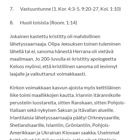
7. Vastuuntunne (1. Kor. 4:3-5, 9:20-27, Kol. 1:10)
8. Huoli toisista (Room. 1:14)
Jokainen kastettu kristitty oli mahdollinen
lähetyssaarnaaja. Olipa Jeesuksen toinen tuleminen
lähellä tai ei, sanoma hänestä Herrana oli vietävä
maailmaan. Jo 200-luvulla ei-kristitty apologeetta
Kelsos myönsi, että kristillinen sanoma oli levinnyt
laajalle ja vaikuttanut voimakkaasti.
Kirkon voimakkaan kasvun ajoista myös kelttiläinen
liike toimi maallikkojen kautta. Irlannin itärannikolle
perusteiin luostareita, sitten Ranskaan, sitten Pohjois-
Italiaan sekä nykyisen Saksan ja Itävallan alueille.
Irlantilaisia lähetyssaarnaajia päätyi Orkneysaarille,
Shetlandsaarille, Islantiin, Grönlantiin, Pohjois-
Amerikkaan ja Ukrainan Kiovaan saakka. Useimmat
heitä olivat köyhiä munkkeja, jotka olivat lähtöisin