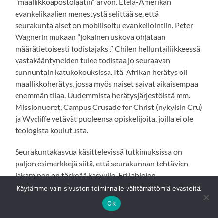
”maallikkoapostolaatin” arvon. Etelä-Amerikan
evankelikaalien menestystä selittää se, että
seurakuntalaiset on mobilisoitu evankeliointiin. Peter
Wagnerin mukaan ”jokainen uskova ohjataan
määrätietoisesti todistajaksi.” Chilen helluntailiikkeessä
vastakääntyneiden tulee todistaa jo seuraavan
sunnuntain katukokouksissa. Itä-Afrikan herätys oli
maallikkoherätys, jossa myös naiset saivat aikaisempaa
enemmän tilaa. Uudemmista herätysjärjestöistä mm.
Missionuoret, Campus Crusade for Christ (nykyisin Cru)
ja Wycliffe vetävät puoleensa opiskelijoita, joilla ei ole
teologista koulutusta.
Seurakuntakasvua käsittelevissä tutkimuksissa on
paljon esimerkkejä siitä, että seurakunnan tehtävien
jakaminen on tärkeää kasvulle. Eri lahjojen
tunnistaminen on tärkeää ja se korjaa tilannetta, jossa
Käytämme vain sivuston toiminnalle välttämättömiä evästeitä.
pastori tekee kaiken ja uupuu nopeasti. Sahlberg lainaa
Ok
lähetyspiispa Bertil Envallia: ”Kaikessa evankelioinnissa