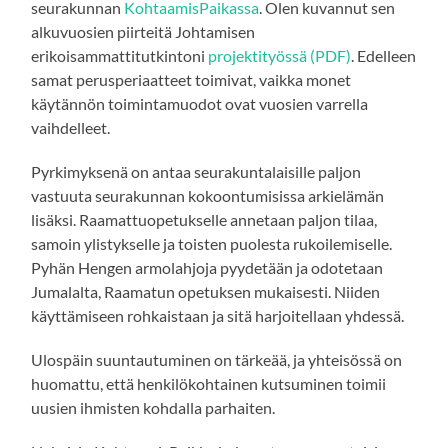
seurakunnan
KohtaamisPaikassa
. Olen kuvannut sen
alkuvuosien piirteitä Johtamisen
erikoisammattitutkintoni
projektityössä (PDF)
. Edelleen
samat perusperiaatteet toimivat, vaikka monet
käytännön toimintamuodot ovat vuosien varrella
vaihdelleet.
Pyrkimyksenä on antaa seurakuntalaisille paljon
vastuuta seurakunnan kokoontumisissa arkielämän
lisäksi. Raamattuopetukselle annetaan paljon tilaa,
samoin ylistykselle ja toisten puolesta rukoilemiselle.
Pyhän Hengen armolahjoja pyydetään ja odotetaan
Jumalalta, Raamatun opetuksen mukaisesti. Niiden
käyttämiseen rohkaistaan ja sitä harjoitellaan yhdessä.
Ulospäin suuntautuminen on tärkeää, ja yhteisössä on
huomattu, että henkilökohtainen kutsuminen toimii
uusien ihmisten kohdalla parhaiten.