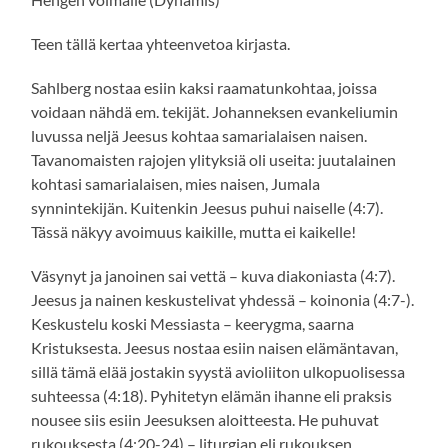
Teen tällä kertaa yhteenvetoa kirjasta.
Sahlberg nostaa esiin kaksi raamatunkohtaa, joissa
voidaan nähdä em. tekijät. Johanneksen evankeliumin
luvussa neljä Jeesus kohtaa samarialaisen naisen.
Tavanomaisten rajojen ylityksiä oli useita: juutalainen
kohtasi samarialaisen, mies naisen, Jumala
synnintekijän. Kuitenkin Jeesus puhui naiselle (4:7).
Tässä näkyy avoimuus kaikille, mutta ei kaikelle!
Väsynyt ja janoinen sai vettä – kuva diakoniasta (4:7).
Jeesus ja nainen keskustelivat yhdessä – koinonia (4:7-).
Keskustelu koski Messiasta – keerygma, saarna
Kristuksesta. Jeesus nostaa esiin naisen elämäntavan,
sillä tämä elää jostakin syystä avioliiton ulkopuolisessa
suhteessa (4:18). Pyhitetyn elämän ihanne eli praksis
nousee siis esiin Jeesuksen aloitteesta. He puhuvat
rukouksesta (4:20-24) – liturgian eli rukouksen