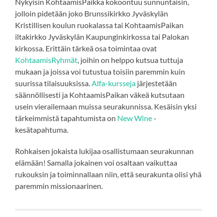
Nykyisin KohtaamisPaikka kokoontuu sunnuntaisin,
jolloin pidetään joko Brunssikirkko Jyväskylän
Kristillisen koulun ruokalassa tai KohtaamisPaikan
iltakirkko Jyväskylän Kaupunginkirkossa tai Palokan
kirkossa. Erittäin tärkeä osa toimintaa ovat
KohtaamisRyhmät
, joihin on helppo kutsua tuttuja
mukaan ja joissa voi tutustua toisiin paremmin kuin
suurissa tilaisuuksissa.
Alfa-kursseja
järjestetään
säännöllisesti ja KohtaamisPaikan väkeä kutsutaan
usein vierailemaan muissa seurakunnissa. Kesäisin yksi
tärkeimmistä tapahtumista on
New Wine
-
kesätapahtuma.
Rohkaisen jokaista lukijaa osallistumaan seurakunnan
elämään! Samalla jokainen voi osaltaan vaikuttaa
rukouksin ja toiminnallaan niin, että seurakunta olisi yhä
paremmin missionaarinen.