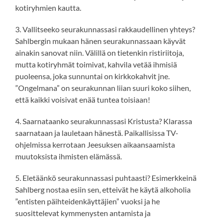
kotiryhmien kautta.
3. Vallitseeko seurakunnassasi rakkaudellinen yhteys?
Sahlbergin mukaan hänen seurakunnassaan käyvät
ainakin sanovat niin. Välillä on tietenkin ristiriitoja,
mutta kotiryhmät toimivat, kahvila vetää ihmisiä
puoleensa, joka sunnuntai on kirkkokahvit jne.
”Ongelmana” on seurakunnan liian suuri koko siihen,
että kaikki voisivat enää tuntea toisiaan!
4. Saarnataanko seurakunnassasi Kristusta? Klarassa
saarnataan ja lauletaan hänestä. Paikallisissa TV-
ohjelmissa kerrotaan Jeesuksen aikaansaamista
muutoksista ihmisten elämässä.
5. Eletäänkö seurakunnassasi puhtaasti? Esimerkkeinä
Sahlberg nostaa esiin sen, etteivät he käytä alkoholia
”entisten päihteidenkäyttäjien” vuoksi ja he
suosittelevat kymmenysten antamista ja