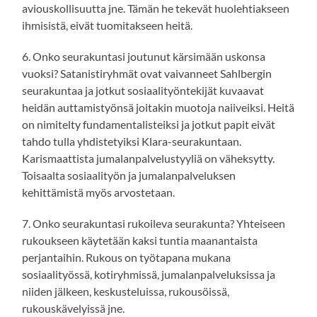
aviouskollisuutta jne. Tämän he tekevät huolehtiakseen
ihmisistä, eivät tuomitakseen heitä.
6. Onko seurakuntasi joutunut kärsimään uskonsa
vuoksi? Satanistiryhmät ovat vaivanneet Sahlbergin
seurakuntaa ja jotkut sosiaalityöntekijät kuvaavat
heidän auttamistyönsä joitakin muotoja naiiveiksi. Heitä
on nimitelty fundamentalisteiksi ja jotkut papit eivät
tahdo tulla yhdistetyiksi Klara-seurakuntaan.
Karismaattista jumalanpalvelustyyliä on väheksytty.
Toisaalta sosiaalityön ja jumalanpalveluksen
kehittämistä myös arvostetaan.
7. Onko seurakuntasi rukoileva seurakunta? Yhteiseen
rukoukseen käytetään kaksi tuntia maanantaista
perjantaihin. Rukous on työtapana mukana
sosiaalityössä, kotiryhmissä, jumalanpalveluksissa ja
niiden jälkeen, keskusteluissa, rukousöissä,
rukouskävelyissä jne.