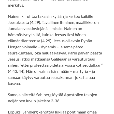
merkitys.
Nainen kiiruhtaa takaisin kylään ja kertoo kaikille
Jeesuksesta (4:29). Tavallinen ihminen, maallikko, on
Jumalan viestinviejänä – missio. Nainen on
hämmästynyt siitä, kuinka Jeesus tiesi hänen
elämäntilanteensa (4:29). Jeesus oli avoin Pyhän
Hengen voimalle – dynamis – ja sama pätee
seurakuntaan, joka haluaa kasvaa. Parin päivän päästä
Jeesus jatkoi matkaansa Galileaan ja varautui taas
siihen, ”ettei profeettaa pidetä arvossa kotiseudullaan”
(4:43, 44). Hän oli valmis kärsimään – martyria – ja
samaan täytyy varautua seurakunnan, joka haluaa
kasvaa.
Samoja piirteitä Sahlberg löytää Apostolien tekojen
neljännen luvun jakeista 2-36.
Lopuksi Sahlberg kehottaa lukijaa pohtimaan omaa