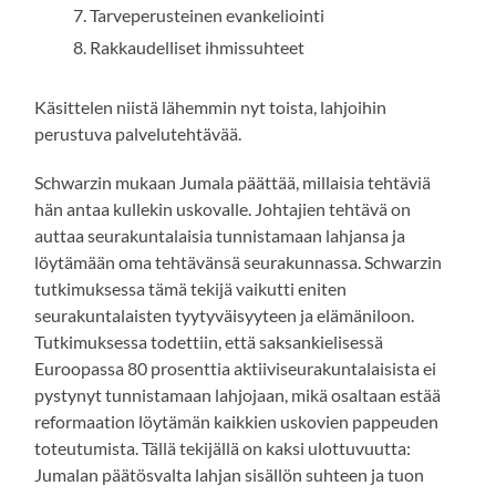
Tarveperusteinen evankeliointi
Rakkaudelliset ihmissuhteet
Käsittelen niistä lähemmin nyt toista, lahjoihin
perustuva palvelutehtävää.
Schwarzin mukaan Jumala päättää, millaisia tehtäviä
hän antaa kullekin uskovalle. Johtajien tehtävä on
auttaa seurakuntalaisia tunnistamaan lahjansa ja
löytämään oma tehtävänsä seurakunnassa. Schwarzin
tutkimuksessa tämä tekijä vaikutti eniten
seurakuntalaisten tyytyväisyyteen ja elämäniloon.
Tutkimuksessa todettiin, että saksankielisessä
Euroopassa 80 prosenttia aktiiviseurakuntalaisista ei
pystynyt tunnistamaan lahjojaan, mikä osaltaan estää
reformaation löytämän kaikkien uskovien pappeuden
toteutumista. Tällä tekijällä on kaksi ulottuvuutta:
Jumalan päätösvalta lahjan sisällön suhteen ja tuon