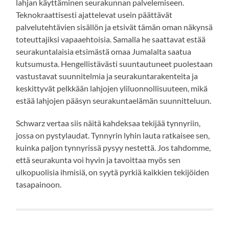
lahjan käyttäminen seurakunnan palvelemiseen.
Teknokraattisesti ajattelevat usein päättävät
palvelutehtävien sisällön ja etsivät tämän oman näkynsä
toteuttajiksi vapaaehtoisia. Samalla he saattavat estää
seurakuntalaisia etsimästä omaa Jumalalta saatua
kutsumusta. Hengellistävästi suuntautuneet puolestaan
vastustavat suunnitelmia ja seurakuntarakenteita ja
keskittyvät pelkkään lahjojen yliluonnollisuuteen, mikä
estää lahjojen pääsyn seurakuntaelämän suunnitteluun.
Schwarz vertaa siis näitä kahdeksaa tekijää tynnyriin,
jossa on pystylaudat. Tynnyrin lyhin lauta ratkaisee sen,
kuinka paljon tynnyrissä pysyy nestettä. Jos tahdomme,
että seurakunta voi hyvin ja tavoittaa myös sen
ulkopuolisia ihmisiä, on syytä pyrkiä kaikkien tekijöiden
tasapainoon.