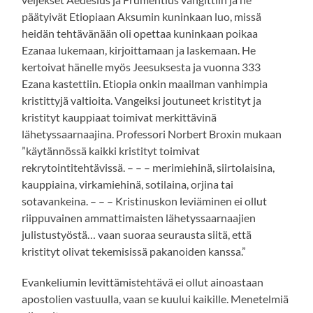
päätyivät Etiopiaan Aksumin kuninkaan luo, missä
heidän tehtävänään oli opettaa kuninkaan poikaa
Ezanaa lukemaan, kirjoittamaan ja laskemaan. He
kertoivat hänelle myös Jeesuksesta ja vuonna 333
Ezana kastettiin. Etiopia onkin maailman vanhimpia
kristittyjä valtioita. Vangeiksi joutuneet kristityt ja
kristityt kauppiaat toimivat merkittävinä
lähetyssaarnaajina. Professori Norbert Broxin mukaan
”käytännössä kaikki kristityt toimivat
rekrytointitehtävissä. – – – merimiehinä, siirtolaisina,
kauppiaina, virkamiehinä, sotilaina, orjina tai
sotavankeina. – – – Kristinuskon leviäminen ei ollut
riippuvainen ammattimaisten lähetyssaarnaajien
julistustyöstä… vaan suoraa seurausta siitä, että
kristityt olivat tekemisissä pakanoiden kanssa.”
Evankeliumin levittämistehtävä ei ollut ainoastaan
apostolien vastuulla, vaan se kuului kaikille. Menetelmiä