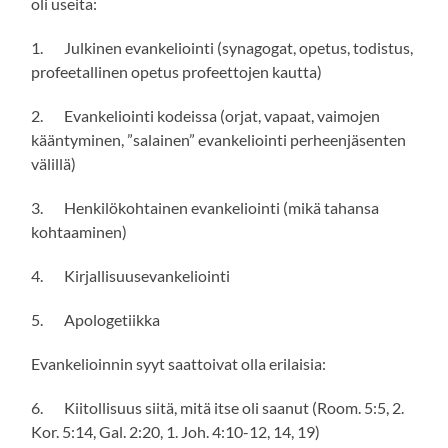
oli useita:
1. Julkinen evankeliointi (synagogat, opetus, todistus,
profeetallinen opetus profeettojen kautta)
2. Evankeliointi kodeissa (orjat, vapaat, vaimojen
kääntyminen, ”salainen” evankeliointi perheenjäsenten
välillä)
3. Henkilökohtainen evankeliointi (mikä tahansa
kohtaaminen)
4. Kirjallisuusevankeliointi
5. Apologetiikka
Evankelioinnin syyt saattoivat olla erilaisia:
6. Kiitollisuus siitä, mitä itse oli saanut (Room. 5:5, 2.
Kor. 5:14, Gal. 2:20, 1. Joh. 4:10-12, 14, 19)