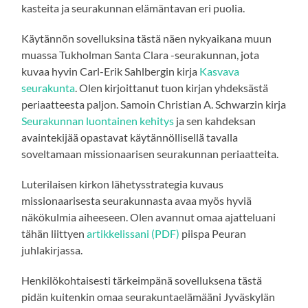
kasteita ja seurakunnan elämäntavan eri puolia.
Käytännön sovelluksina tästä näen nykyaikana muun
muassa Tukholman Santa Clara -seurakunnan, jota
kuvaa hyvin Carl-Erik Sahlbergin kirja
Kasvava
seurakunta
. Olen kirjoittanut tuon kirjan yhdeksästä
periaatteesta paljon. Samoin Christian A. Schwarzin kirja
Seurakunnan luontainen kehitys
ja sen kahdeksan
avaintekijää opastavat käytännöllisellä tavalla
soveltamaan missionaarisen seurakunnan periaatteita.
Luterilaisen kirkon lähetysstrategia kuvaus
missionaarisesta seurakunnasta avaa myös hyviä
näkökulmia aiheeseen. Olen avannut omaa ajatteluani
tähän liittyen
artikkelissani (PDF)
piispa Peuran
juhlakirjassa.
Henkilökohtaisesti tärkeimpänä sovelluksena tästä
pidän kuitenkin omaa seurakuntaelämääni Jyväskylän