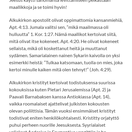
maallikkoja ja se toimi hyvin!
Alkukirkon apostolit olivat oppimattomia kansanmiehiä,
Apt. 4:13. Jumala valitsi sen, ”mikä maailmassa oli
hulluutta” 1. Kor. 1:27. Nämä maallikot kertoivat siitä,
mitä olivat itse kokeneet. Apt. 4:20. He olivat kokeneet
sellaista, mikä oli koskettanut heitä ja muuttanut
sydämen. Samarialainen nainen Sykarin kaivolla on yksi
esimerkki heistä: ”Tulkaa katsomaan, tuolla on mies, joka
kertoi minulle kaiken mitä olen tehnyt!” (Joh. 4:29).
Alkukirkon kristityt kertoivat todistuksensa suurissa
kokouksissa kuten Pietari Jerusalemissa (Apt. 2) ja
Paavali Barnabaksen kanssa Antiokiassa (Apt. 14),
vaikka roomalaiset ajattelivat julkisten kokousten
olevan poliittisia. Tämän vuoksi ensimmäiset kristityt
todistivat eniten henkilökohtaisesti. Kristitty orjatyttö
puhui perheen nuorille Jeesuksesta. Syyrialaiset
veljekset Aedesius ja Frumentius vangittiin ja he