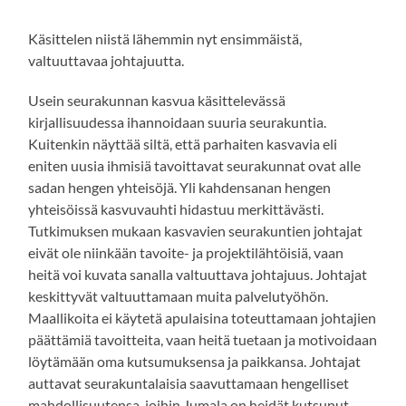
Käsittelen niistä lähemmin nyt ensimmäistä,
valtuuttavaa johtajuutta.
Usein seurakunnan kasvua käsittelevässä
kirjallisuudessa ihannoidaan suuria seurakuntia.
Kuitenkin näyttää siltä, että parhaiten kasvavia eli
eniten uusia ihmisiä tavoittavat seurakunnat ovat alle
sadan hengen yhteisöjä. Yli kahdensanan hengen
yhteisöissä kasvuvauhti hidastuu merkittävästi.
Tutkimuksen mukaan kasvavien seurakuntien johtajat
eivät ole niinkään tavoite- ja projektilähtöisiä, vaan
heitä voi kuvata sanalla valtuuttava johtajuus. Johtajat
keskittyvät valtuuttamaan muita palvelutyöhön.
Maallikoita ei käytetä apulaisina toteuttamaan johtajien
päättämiä tavoitteita, vaan heitä tuetaan ja motivoidaan
löytämään oma kutsumuksensa ja paikkansa. Johtajat
auttavat seurakuntalaisia saavuttamaan hengelliset
mahdollisuutensa, joihin Jumala on heidät kutsunut.