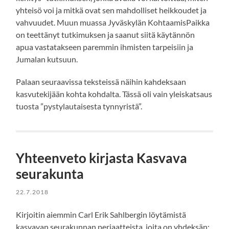
yhteisö voi ja mitkä ovat sen mahdolliset heikkoudet ja
vahvuudet. Muun muassa Jyväskylän KohtaamisPaikka
on teettänyt tutkimuksen ja saanut siitä käytännön
apua vastatakseen paremmin ihmisten tarpeisiin ja
Jumalan kutsuun.
Palaan seuraavissa teksteissä näihin kahdeksaan
kasvutekijään kohta kohdalta. Tässä oli vain yleiskatsaus
tuosta ”pystylautaisesta tynnyristä”.
Yhteenveto kirjasta Kasvava
seurakunta
22.7.2018
Kirjoitin aiemmin Carl Erik Sahlbergin löytämistä
kasvavan seurakunnan periaatteista, joita on yhdeksän: