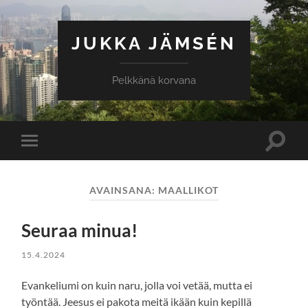
JUKKA JÄMSÉN
Pelkkänä korvana
Toggle
Toggle
search
mobile
field
menu
AVAINSANA:
MAALLIKOT
Seuraa minua!
15.4.2024
Evankeliumi on kuin naru, jolla voi vetää, mutta ei
työntää. Jeesus ei pakota meitä ikään kuin kepillä