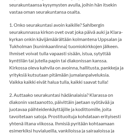
seurakuntaansa kysymysten avulla, joihin hän itsekin
vastaa oman seurakuntansa osalta.
1. Onko seurakuntasi avoin kaikille? Sahlbergin
seurakunnassa kirkon ovet ovat joka päivä auki ja Klara-
kyrkan onkin kävijämäärältään kolmantena Uppsalan ja
Tukholman (kuninkaanlinna) tuomiokirkkojen jälkeen.
Ihmiset voivat tulla vapaasti sisään, istua, sytyttää
kynttilän tai jutella papin tai diakonissan kanssa.
Kirkossa oleva kahvila on avoinna, hallitusta, pankkeja ja
yrityksiä kutsutaan pitämään jumalanpalveluksia.
Vaikka kaikki eivät halua tulla, kaikki saavat tulla!
2. Auttaako seurakuntasi hädänalaisia? Klarassa on
diakonin vastaanotto, päivittäin jaetaan syötävää ja
juotavaa päihteidenkäyttäjille ja kodittomille, joita
tavoitetaan satoja. Prostituoituja kohdataan erityisesti
yhtenä iltana viikossa. Ihmisiä pyritään kohtaamaan
esimerkiksi huvialueilla, vankiloissa ja sairaaloissa ja