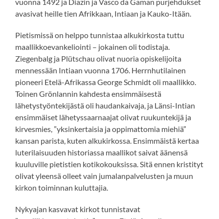
vuonna 1492 ja Diazin ja Vasco da Gaman purjehdukset
avasivat heille tien Afrikkaan, Intiaan ja Kauko-Itään.
Pietismissä on helppo tunnistaa alkukirkosta tuttu
maallikkoevankeliointi – jokainen oli todistaja.
Ziegenbalg ja Plütschau olivat nuoria opiskelijoita
mennessään Intiaan vuonna 1706. Herrnhutilainen
pioneeri Etelä-Afrikassa George Schmidt oli maallikko.
Toinen Grönlannin kahdesta ensimmäisestä
lähetystyöntekijästä oli haudankaivaja, ja Länsi-Intian
ensimmäiset lähetyssaarnaajat olivat ruukuntekijä ja
kirvesmies, ”yksinkertaisia ja oppimattomia miehiä”
kansan parista, kuten alkukirkossa. Ensimmäistä kertaa
luterilaisuuden historiassa maallikot saivat äänensä
kuuluville pietistien kotikokouksissa. Sitä ennen kristityt
olivat yleensä olleet vain jumalanpalvelusten ja muun
kirkon toiminnan kuluttajia.
Nykyajan kasvavat kirkot tunnistavat