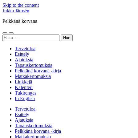
Skip to the content
Jukka Jämsén
Pelkkänä korvana
Toggle
Toggle
Haku:
mobile
search
menu
field
Tervetuloa
Esittely
Ajatuksia
Tapauskertomuksia
Pelkkänä korvana -kirja
Matkakertomuksia
Linkkejä
Kalenteri
Tukirengas
In English
Tervetuloa
Esittely
Ajatuksia
Tapauskertomuksia
Pelkkänä korvana -kirja
Matkakertomuksia