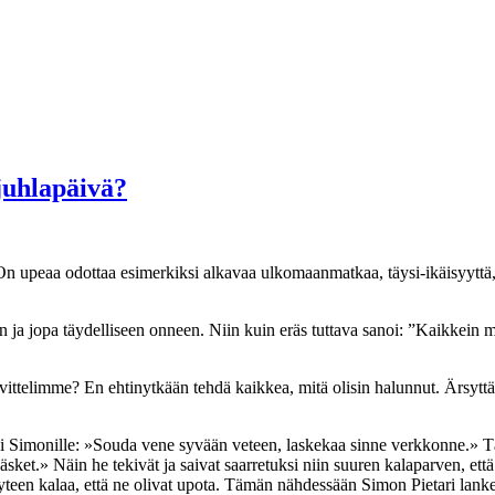
juhlapäivä?
. On upeaa odottaa esimerkiksi alkavaa ulkomaanmatkaa, täysi-ikäisyyt
n ja jopa täydelliseen onneen. Niin kuin eräs tuttava sanoi: ”Kaikke
ttelimme? En ehtinytkään tehdä kaikkea, mitä olisin halunnut. Ärsyttävi
oi Simonille: »Souda vene syvään veteen, laskekaa sinne verkkonne.» T
ket.» Näin he tekivät ja saivat saarretuksi niin suuren kalaparven, että
yteen kalaa, että ne olivat upota. Tämän nähdessään Simon Pietari lanke