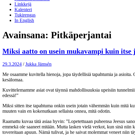
Linkkejä
Kalenteri
Tukirengas
In English
Avainsana:
Pitkäperjantai
Miksi aatto on usein mukavampi kuin itse 
29.3.2024
/
Jukka Jämsén
Me osaamme kuvitella hienoja, jopa täydellisiä tapahtumia ja asioita
kesälomaa.
Kuvittelemamme asiat ovat täynnä mahdollisuuksia upeisiin tunnelmii
edessä!”
Miksi sitten itse tapahtuma onkin usein jotain vähemmän kuin mitä kuvi
muuten vain en kokenutkaan sellaista onnea, mitä odotin.
Raamattu kuvaa tätä asiaa hyvin: ”Lopetettuaan puheensa Jeesus san
emmekä ole saaneet mitään. Mutta lasken vielä verkot, kun sinä niin käs
tovereitaan apuun. Nämä tulivat, ja he saivat molemmat veneet niin tä