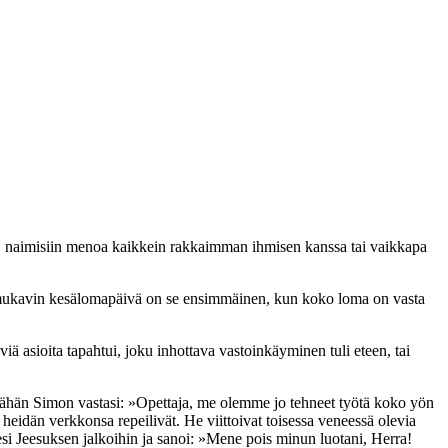
tä, naimisiin menoa kaikkein rakkaimman ihmisen kanssa tai vaikkapa
in mukavin kesälomapäivä on se ensimmäinen, kun koko loma on vasta
ä asioita tapahtui, joku inhottava vastoinkäyminen tuli eteen, tai
ähän Simon vastasi: »Opettaja, me olemme jo tehneet työtä koko yön
 heidän verkkonsa repeilivät. He viittoivat toisessa veneessä olevia
si Jeesuksen jalkoihin ja sanoi: »Mene pois minun luotani, Herra!