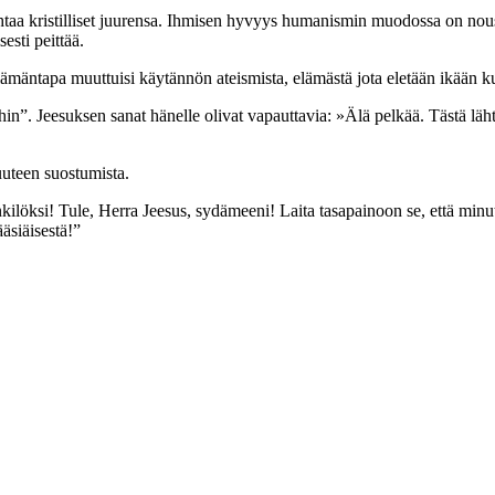
htaa kristilliset juurensa. Ihmisen hyvyys humanismin muodossa on nous
esti peittää.
 elämäntapa muuttuisi käytännön ateismista, elämästä jota eletään ikään 
hin”. Jeesuksen sanat hänelle olivat vapauttavia: »Älä pelkää. Tästä läht
uuteen suostumista.
ilöksi! Tule, Herra Jeesus, sydämeeni! Laita tasapainoon se, että minut 
ääsiäisestä!”