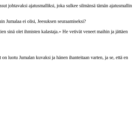
sut johtavaksi ajatusmalliksi, joka sulkee silmänsä tämän ajatusmallin
kuin Jumalaa ei olisi, Jeesuksen seuraamiseksi?
ien sinä olet ihmisten kalastaja.» He vetivät veneet maihin ja jättäen
on luotu Jumalan kuvaksi ja hänen ihanteitaan varten, ja se, että en