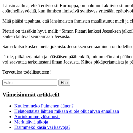
Länsimaailma, ehkä erityisesti Eurooppa, on halunnut aktiivisesti uno
epärehellisyydeltä, kun ihmisen ilmiselvä syntisyys yritetään epätoivois
Mitä pitäisi tapahtua, että länsimaisten ihmisten maallistunut mieli ja
Pietari on tässäkin hyvä malli: ”Simon Pietari lankesi Jeesuksen jalkoi
kaiken lähtivät seuraamaan Jeesusta.”
Sama kutsu koskee meitä jokaista. Jeesuksen seuraaminen on todellis
”Tule, pitkäperjantain ja pääsiäisen päähenkilö, minun elämäni päähenk
voi saavuttaa tarkoitustani ilman Jeesusta. Kiitos pitkäperjantaista ja p
Tervetuloa todellisuuteen!
Haku:
Viimeisimmät artikkelit
Kuulemmeko Paimenen äänen?
Helatorstaista lähtien mikään ei ole ollut aivan ennallaan
Aurinkomme ylösnousi!
Merkittäviä aikoja
Etsimmekö käsiä vai kasvoja?