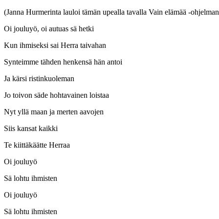
(Janna Hurmerinta lauloi tämän upealla tavalla Vain elämää -ohjelman
Oi jouluyö, oi autuas sä hetki
Kun ihmiseksi sai Herra taivahan
Synteimme tähden henkensä hän antoi
Ja kärsi ristinkuoleman
Jo toivon säde hohtavainen loistaa
Nyt yllä maan ja merten aavojen
Siis kansat kaikki
Te kiittäkäätte Herraa
Oi jouluyö
Sä lohtu ihmisten
Oi jouluyö
Sä lohtu ihmisten