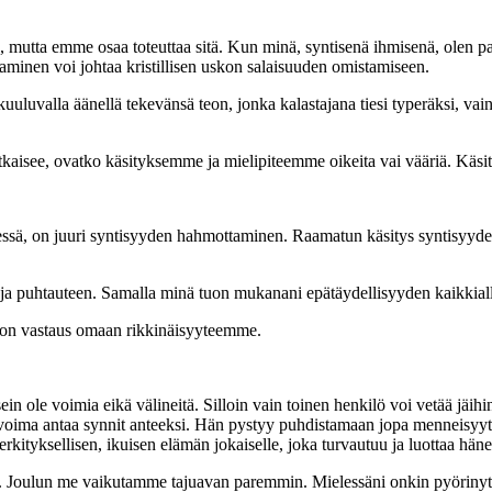
, mutta emme osaa toteuttaa sitä. Kun minä, syntisenä ihmisenä, olen pa
uaminen voi johtaa kristillisen uskon salaisuuden omistamiseen.
i kuuluvalla äänellä tekevänsä teon, jonka kalastajana tiesi typeräksi, v
atkaisee, ovatko käsityksemme ja mielipiteemme oikeita vai vääriä. Käsi
dessä, on juuri syntisyyden hahmottaminen. Raamatun käsitys syntisyydest
 puhtauteen. Samalla minä tuon mukanani epätäydellisyyden kaikkiall
n on vastaus omaan rikkinäisyyteemme.
 usein ole voimia eikä välineitä. Silloin vain toinen henkilö voi vetää j
 ja voima antaa synnit anteeksi. Hän pystyy puhdistamaan jopa menneisy
rkityksellisen, ikuisen elämän jokaiselle, joka turvautuu ja luottaa hän
. Joulun me vaikutamme tajuavan paremmin. Mielessäni onkin pyörinyt jou