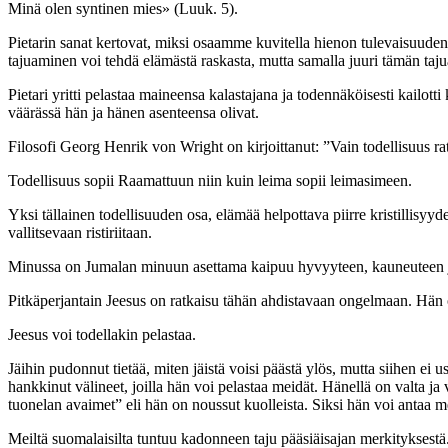
Minä olen syntinen mies» (Luuk. 5).
Pietarin sanat kertovat, miksi osaamme kuvitella hienon tulevaisuuden
tajuaminen voi tehdä elämästä raskasta, mutta samalla juuri tämän taj
Pietari yritti pelastaa maineensa kalastajana ja todennäköisesti kailott
väärässä hän ja hänen asenteensa olivat.
Filosofi Georg Henrik von Wright on kirjoittanut: ”Vain todellisuus r
Todellisuus sopii Raamattuun niin kuin leima sopii leimasimeen.
Yksi tällainen todellisuuden osa, elämää helpottava piirre kristillisyy
vallitsevaan ristiriitaan.
Minussa on Jumalan minuun asettama kaipuu hyvyyteen, kauneuteen ja
Pitkäperjantain Jeesus on ratkaisu tähän ahdistavaan ongelmaan. Hä
Jeesus voi todellakin pelastaa.
Jäihin pudonnut tietää, miten jäistä voisi päästä ylös, mutta siihen ei
hankkinut välineet, joilla hän voi pelastaa meidät. Hänellä on valta
tuonelan avaimet” eli hän on noussut kuolleista. Siksi hän voi antaa me
Meiltä suomalaisilta tuntuu kadonneen taju pääsiäisajan merkityksestä