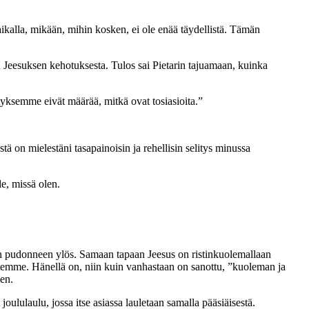
ikalla, mikään, mihin kosken, ei ole enää täydellistä. Tämän
ain Jeesuksen kehotuksesta. Tulos sai Pietarin tajuamaan, kuinka
tyksemme eivät määrää, mitkä ovat tosiasioita.”
ä on mielestäni tasapainoisin ja rehellisin selitys minussa
e, missä olen.
äihin pudonneen ylös. Samaan tapaan Jeesus on ristinkuolemallaan
ytemme. Hänellä on, niin kuin vanhastaan on sanottu, ”kuoleman ja
een.
lulaulu, jossa itse asiassa lauletaan samalla pääsiäisestä.