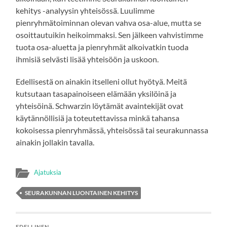
kehitys -analyysin yhteisössä. Luulimme
pienryhmätoiminnan olevan vahva osa-alue, mutta se
osoittautuikin heikoimmaksi. Sen jälkeen vahvistimme
tuota osa-aluetta ja pienryhmät alkoivatkin tuoda
ihmisiä selvästi lisää yhteisöön ja uskoon.
Edellisestä on ainakin itselleni ollut hyötyä. Meitä
kutsutaan tasapainoiseen elämään yksilöinä ja
yhteisöinä. Schwarzin löytämät avaintekijät ovat
käytännöllisiä ja toteutettavissa minkä tahansa
kokoisessa pienryhmässä, yhteisössä tai seurakunnassa
ainakin jollakin tavalla.
Ajatuksia
SEURAKUNNAN LUONTAINEN KEHITYS
EDELLINEN