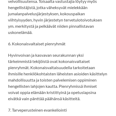
velvollisuutensa. Toisaalta vastustajia löytyy myös
hengellistäjistä, jotka väheksyvät mielekkään
jumalanpalvelusjärjestyksen, kokouspaikan
viihtyisyyden, hyvin järjestetyn tervetulotoivotuksen
ym. merkitystä ja pelkäävät niiden pinnallistavan
uskonelämää.
6. Kokonaisvaltaiset pienryhmät
Hyvinvoivan ja kasvavan seurakunnan yksi
tärkeimmistä tekijöistä ovat kokonaisvaltaiset
pienryhmät. Kokonaisvaltaisuudella tarkoitetaan
ihmisille henkilökohtaisten läheisten asioiden käsittelyn
mahdollisuutta ja toisten palvelemisen oppiminen
hengellisten lahjojen kautta. Pienryhmissä ihmiset
voivat oppia elämään kristittyinä ja opetuslapsina
eivätkä vain pänttää päähänsä käsitteitä.
7. Tarveperusteinen evankeliointi