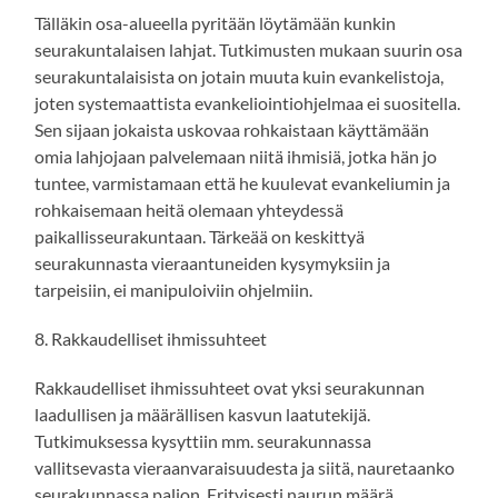
Tälläkin osa-alueella pyritään löytämään kunkin
seurakuntalaisen lahjat. Tutkimusten mukaan suurin osa
seurakuntalaisista on jotain muuta kuin evankelistoja,
joten systemaattista evankeliointiohjelmaa ei suositella.
Sen sijaan jokaista uskovaa rohkaistaan käyttämään
omia lahjojaan palvelemaan niitä ihmisiä, jotka hän jo
tuntee, varmistamaan että he kuulevat evankeliumin ja
rohkaisemaan heitä olemaan yhteydessä
paikallisseurakuntaan. Tärkeää on keskittyä
seurakunnasta vieraantuneiden kysymyksiin ja
tarpeisiin, ei manipuloiviin ohjelmiin.
8. Rakkaudelliset ihmissuhteet
Rakkaudelliset ihmissuhteet ovat yksi seurakunnan
laadullisen ja määrällisen kasvun laatutekijä.
Tutkimuksessa kysyttiin mm. seurakunnassa
vallitsevasta vieraanvaraisuudesta ja siitä, nauretaanko
seurakunnassa paljon. Erityisesti naurun määrä