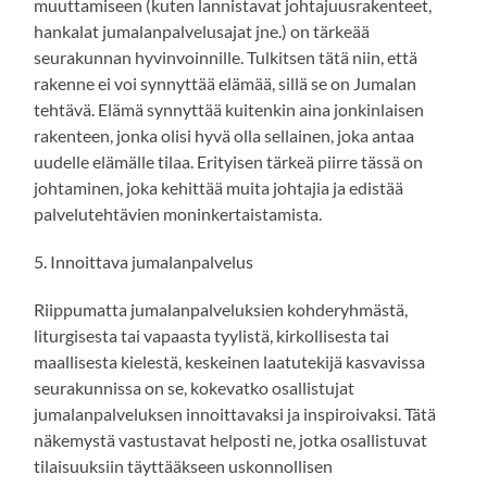
muuttamiseen (kuten lannistavat johtajuusrakenteet,
hankalat jumalanpalvelusajat jne.) on tärkeää
seurakunnan hyvinvoinnille. Tulkitsen tätä niin, että
rakenne ei voi synnyttää elämää, sillä se on Jumalan
tehtävä. Elämä synnyttää kuitenkin aina jonkinlaisen
rakenteen, jonka olisi hyvä olla sellainen, joka antaa
uudelle elämälle tilaa. Erityisen tärkeä piirre tässä on
johtaminen, joka kehittää muita johtajia ja edistää
palvelutehtävien moninkertaistamista.
5. Innoittava jumalanpalvelus
Riippumatta jumalanpalveluksien kohderyhmästä,
liturgisesta tai vapaasta tyylistä, kirkollisesta tai
maallisesta kielestä, keskeinen laatutekijä kasvavissa
seurakunnissa on se, kokevatko osallistujat
jumalanpalveluksen innoittavaksi ja inspiroivaksi. Tätä
näkemystä vastustavat helposti ne, jotka osallistuvat
tilaisuuksiin täyttääkseen uskonnollisen