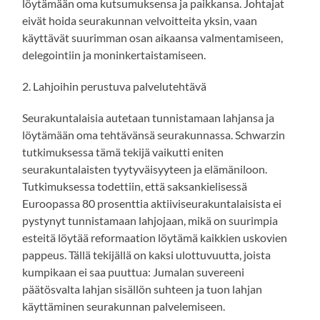
löytämään oma kutsumuksensa ja paikkansa. Johtajat
eivät hoida seurakunnan velvoitteita yksin, vaan
käyttävät suurimman osan aikaansa valmentamiseen,
delegointiin ja moninkertaistamiseen.
2. Lahjoihin perustuva palvelutehtävä
Seurakuntalaisia autetaan tunnistamaan lahjansa ja
löytämään oma tehtävänsä seurakunnassa. Schwarzin
tutkimuksessa tämä tekijä vaikutti eniten
seurakuntalaisten tyytyväisyyteen ja elämäniloon.
Tutkimuksessa todettiin, että saksankielisessä
Euroopassa 80 prosenttia aktiiviseurakuntalaisista ei
pystynyt tunnistamaan lahjojaan, mikä on suurimpia
esteitä löytää reformaation löytämä kaikkien uskovien
pappeus. Tällä tekijällä on kaksi ulottuvuutta, joista
kumpikaan ei saa puuttua: Jumalan suvereeni
päätösvalta lahjan sisällön suhteen ja tuon lahjan
käyttäminen seurakunnan palvelemiseen.