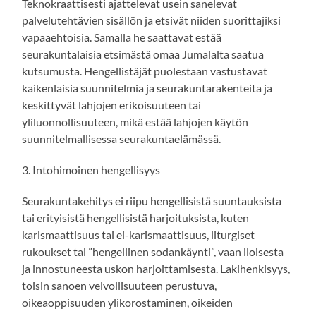
Teknokraattisesti ajattelevat usein sanelevat
palvelutehtävien sisällön ja etsivät niiden suorittajiksi
vapaaehtoisia. Samalla he saattavat estää
seurakuntalaisia etsimästä omaa Jumalalta saatua
kutsumusta. Hengellistäjät puolestaan vastustavat
kaikenlaisia suunnitelmia ja seurakuntarakenteita ja
keskittyvät lahjojen erikoisuuteen tai
yliluonnollisuuteen, mikä estää lahjojen käytön
suunnitelmallisessa seurakuntaelämässä.
3. Intohimoinen hengellisyys
Seurakuntakehitys ei riipu hengellisistä suuntauksista
tai erityisistä hengellisistä harjoituksista, kuten
karismaattisuus tai ei-karismaattisuus, liturgiset
rukoukset tai ”hengellinen sodankäynti”, vaan iloisesta
ja innostuneesta uskon harjoittamisesta. Lakihenkisyys,
toisin sanoen velvollisuuteen perustuva,
oikeaoppisuuden ylikorostaminen, oikeiden