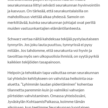
seurakunnassa liittyi selvästi seurakunnan hyvinvointiin
ja kasvuun. On tärkeää, että seurakuntalaisilla on
mahdollisuus viettää aikaa yhdessä. Samoin on
merkittävää, kuinka seurakunnan johtajat ovat perillä
muiden vastuunkantajien elämäntilanteesta.
Schwarz vertaa näitä kahdeksaa tekijää pystylautaiseen
tynnyriin. Jos joku lauta puuttuu, tynnyrissä ei pysy
mitään. Jos tahdomme, että seurakunta voi hyvin ja
tavoittaa myös sen ulkopuolisia ihmisiä, on syytä pyrkiä
kaikkien tekijöiden tasapainoon.
Helpoin ja tehokkain tapa vaikuttaa oman seurakunnan
tai yhteisön kehitykseen on vahvistaa heikointa osa-
aluetta. ”Lyhimmän laudan pidentäminen” kohentaa
tilannetta paremmin kuin jo valmiiksi vahvojen
piirteiden vahvistaminen. Omassa yhteisössäni,
Jyväskylän KohtaamisPaikassa, koimme tämän
aikoinaan, kun teetimme Seurakunnan luontainen