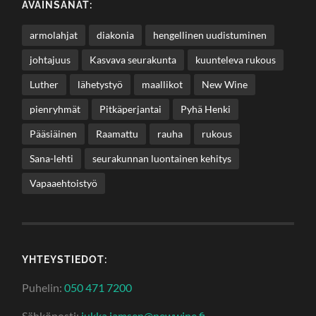
AVAINSANAT:
armolahjat
diakonia
hengellinen uudistuminen
johtajuus
Kasvava seurakunta
kuunteleva rukous
Luther
lähetystyö
maallikot
New Wine
pienryhmät
Pitkäperjantai
Pyhä Henki
Pääsiäinen
Raamattu
rauha
rukous
Sana-lehti
seurakunnan luontainen kehitys
Vapaaehtoistyö
YHTEYSTIEDOT:
Puhelin:
050 471 7200
Sähköposti:
jukka.jamsen@newwine.fi