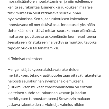
moraalisääntöjen noudattaminen ja niin edelleen, ei
kehitä seurakuntaa. Esimerkiksi rukouksen määrä ei
tutkimuksessa ollut ratkaiseva seurakunnan
hyvinvoinnissa. Sen sijaan rukouksen kokeminen
innostavana oli merkittävä asia. Innostus ei yksinään
tietenkään ole riittävä mittari seurakunnan elämässä,
mutta sen puuttuessa uskonelämän luonne suhteena
Jeesukseen Kristukseen näivettyy ja muuttuu tavoiksi
tapojen vuoksi tai fanatismiksi.
4. Toimivat rakenteet
Hengellistäjät kyseenalaistavat rakenteiden
merkityksen, teknokraatit puolestaan pitävät rakenteita
helposti seurakunnan syvimpänä olemuksena.
(Tutkimuksen mukaan traditionalisteilla on erittäin
kielteinen suhde seurakunnan kasvun ja laadun
merkityksen tunnustamiseen.) Schwarzin mukaan
jatkuva rakenteiden arviointi ja valmius niiden