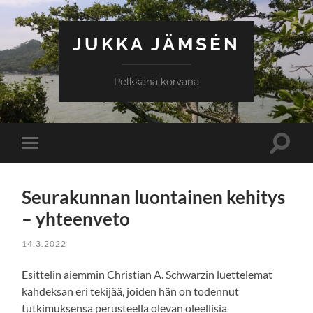
JUKKA JÄMSÉN
Pelkkänä korvana
Toggle
Toggle
search
mobile
field
menu
Seurakunnan luontainen kehitys
– yhteenveto
14.3.2022
Esittelin aiemmin Christian A. Schwarzin luettelemat
kahdeksan eri tekijää, joiden hän on todennut
tutkimuksensa perusteella olevan oleellisia