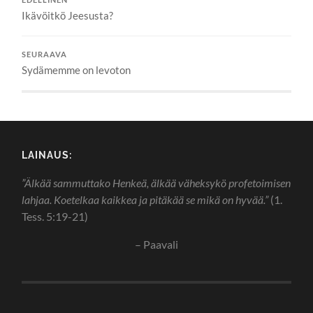
Ikävöitkö Jeesusta?
SEURAAVA
Sydämemme on levoton
LAINAUS:
”Älkää sammuttako Henkeä, älkää väheksykö profetoimisen
lahjaa. Koetelkaa kaikkea ja pitäkää se mikä on hyvää.”
(1.
Tess. 5:19-21)
– Paavali