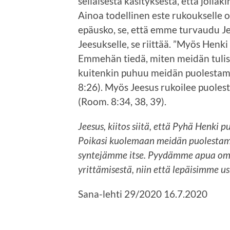
sellaisesta käsityksestä, että jollaki
Ainoa todellinen este rukoukselle 
epäusko, se, että emme turvaudu 
Jeesukselle, se riittää. ”Myös Henk
Emmehän tiedä, miten meidän tulisi 
kuitenkin puhuu meidän puolesta
8:26). Myös Jeesus rukoilee puole
(Room. 8:34, 38, 39).
Jeesus, kiitos siitä, että Pyhä Henki p
Poikasi kuolemaan meidän puolestamme
syntejämme itse. Pyydämme apua om
yrittämisestä, niin että lepäisimme 
Sana-lehti 29/2020 16.7.2020