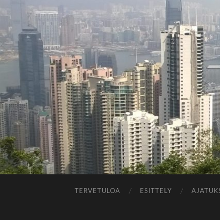
TERVETULOA
ESITTELY
AJATUK