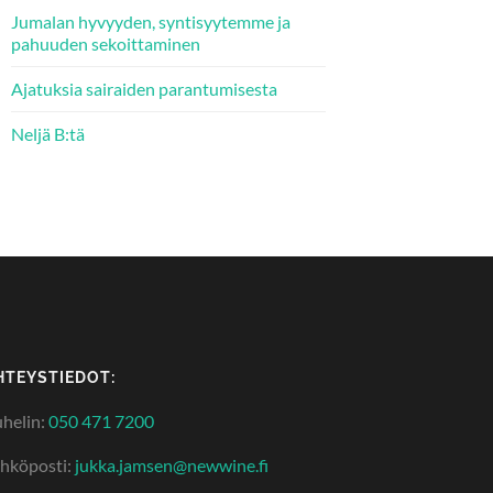
Jumalan hyvyyden, syntisyytemme ja
pahuuden sekoittaminen
Ajatuksia sairaiden parantumisesta
Neljä B:tä
HTEYSTIEDOT:
helin:
050 471 7200
hköposti:
jukka.jamsen@newwine.fi