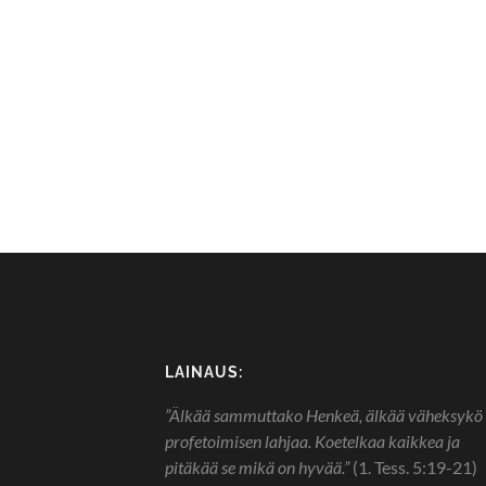
LAINAUS:
”Älkää sammuttako Henkeä, älkää väheksykö
profetoimisen lahjaa. Koetelkaa kaikkea ja
pitäkää se mikä on hyvää.”
(1. Tess. 5:19-21)