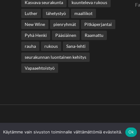
Kasvava seurakunta
kuunteleva rukous
F
Luther
lähetystyö
maallikot
New Wine
pienryhmät
Pitkäperjantai
Pyhä Henki
Pääsiäinen
Raamattu
rauha
rukous
Sana-lehti
seurakunnan luontainen kehitys
Vapaaehtoistyö
Käytämme vain sivuston toiminnalle välttämättömiä evästeitä.
Ok