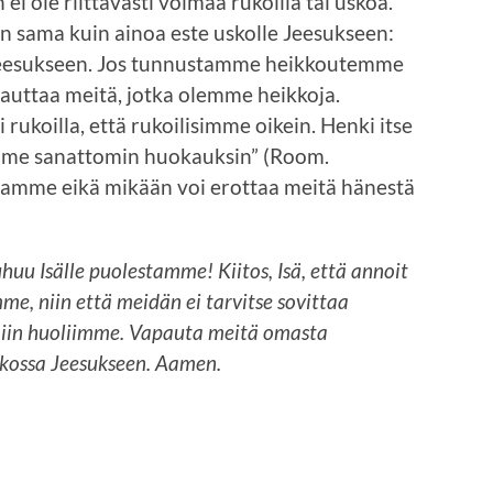
n ei ole riittävästi voimaa rukoilla tai uskoa.
on sama kuin ainoa este uskolle Jeesukseen:
Jeesukseen. Jos tunnustamme heikkoutemme
i auttaa meitä, jotka olemme heikkoja.
rukoilla, että rukoilisimme oikein. Henki itse
mme sanattomin huokauksin” (Room.
stamme eikä mikään voi erottaa meitä hänestä
uhuu Isälle puolestamme! Kiitos, Isä, että annoit
, niin että meidän ei tarvitse sovittaa
iin huoliimme. Vapauta meitä omasta
uskossa Jeesukseen. Aamen.