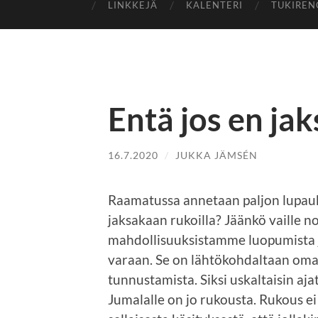
LINKKEJÄ
KALENTERI
TUKIREN
Entä jos en jak
16.7.2020
/
JUKKA JÄMSÉN
Raamatussa annetaan paljon lupauks
jaksakaan rukoilla? Jäänkö vaille n
mahdollisuuksistamme luopumista j
varaan. Se on lähtökohdaltaan om
tunnustamista. Siksi uskaltaisin a
Jumalalle on jo rukousta. Rukous ei 