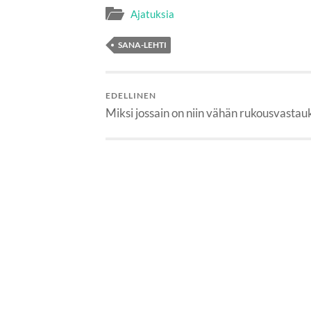
Ajatuksia
SANA-LEHTI
EDELLINEN
Miksi jossain on niin vähän rukousvastau