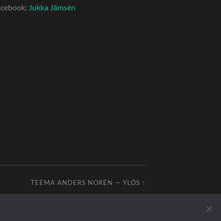
acebook:
Jukka Jämsén
TEEMA
ANDERS NOREN
—
YLÖS ↑