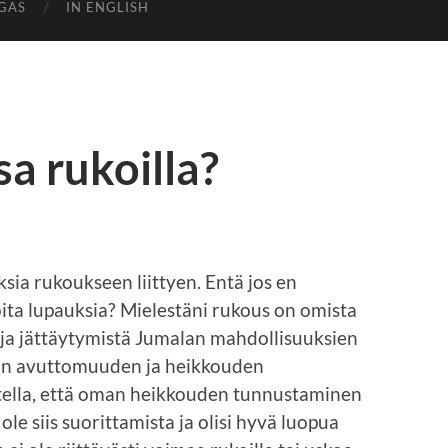
GAS
IN ENGLISH
sa rukoilla?
ia rukoukseen liittyen. Entä jos en
oita lupauksia? Mielestäni rukous on omista
a jättäytymistä Jumalan mahdollisuuksien
an avuttomuuden ja heikkouden
jatella, että oman heikkouden tunnustaminen
ole siis suorittamista ja olisi hyvä luopua