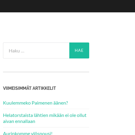
Haku:
VIIMEISIMMÄT ARTIKKELIT
Kuulemmeko Paimenen äänen?
Helatorstaista lähtien mikään ei ole ollut
aivan ennallaan
Aurinkomme ylösnousi!