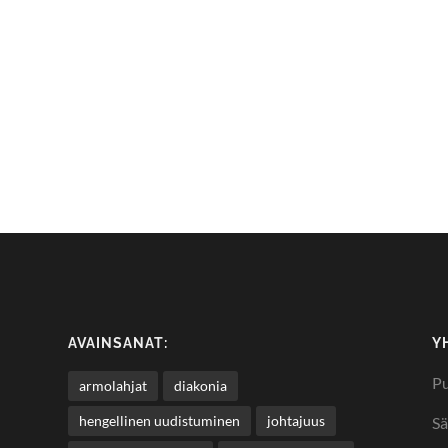
AVAINSANAT:
Y
Pu
armolahjat
diakonia
hengellinen uudistuminen
johtajuus
Sä