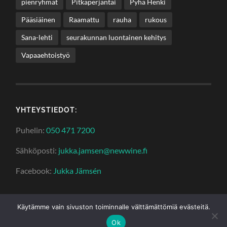
pienryhmät
Pitkäperjantai
Pyhä Henki
Pääsiäinen
Raamattu
rauha
rukous
Sana-lehti
seurakunnan luontainen kehitys
Vapaaehtoistyö
YHTEYSTIEDOT:
Puhelin:
050 471 7200
Sähköposti:
jukka.jamsen@newwine.fi
Facebook:
Jukka Jämsén
Käytämme vain sivuston toiminnalle välttämättömiä evästeitä.
© 2026
JUKKA JÄMSÉN
—
YLÖS ↑
Ok