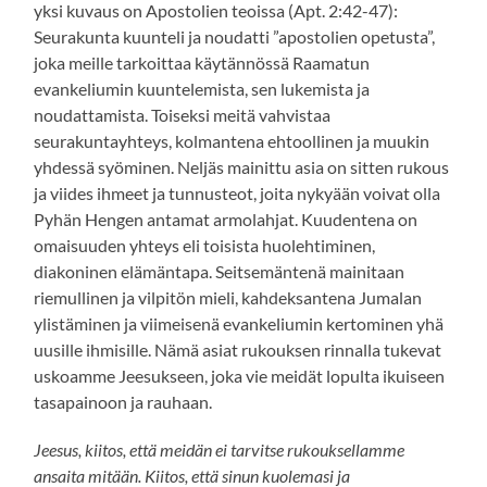
yksi kuvaus on Apostolien teoissa (Apt. 2:42-47):
Seurakunta kuunteli ja noudatti ”apostolien opetusta”,
joka meille tarkoittaa käytännössä Raamatun
evankeliumin kuuntelemista, sen lukemista ja
noudattamista. Toiseksi meitä vahvistaa
seurakuntayhteys, kolmantena ehtoollinen ja muukin
yhdessä syöminen. Neljäs mainittu asia on sitten rukous
ja viides ihmeet ja tunnusteot, joita nykyään voivat olla
Pyhän Hengen antamat armolahjat. Kuudentena on
omaisuuden yhteys eli toisista huolehtiminen,
diakoninen elämäntapa. Seitsemäntenä mainitaan
riemullinen ja vilpitön mieli, kahdeksantena Jumalan
ylistäminen ja viimeisenä evankeliumin kertominen yhä
uusille ihmisille. Nämä asiat rukouksen rinnalla tukevat
uskoamme Jeesukseen, joka vie meidät lopulta ikuiseen
tasapainoon ja rauhaan.
Jeesus, kiitos, että meidän ei tarvitse rukouksellamme
ansaita mitään. Kiitos, että sinun kuolemasi ja