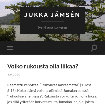
JUKKA JÄMSÉN
Pelkkänä korvana
Toggle
Toggle
search
mobile
field
menu
Voiko rukousta olla liikaa?
3.9.2020
Raamattu kehottaa: ”Rukoilkaa lakkaamatta” (1. Tess.
5:18). Koko elämä voi olla elämistä Jumalan edessä
”rukouksen hengessä”. Rukousta voi kuitenkin olla liikaa,
jos sillä yritetään korvata muita Jumalan lahjoja, joista