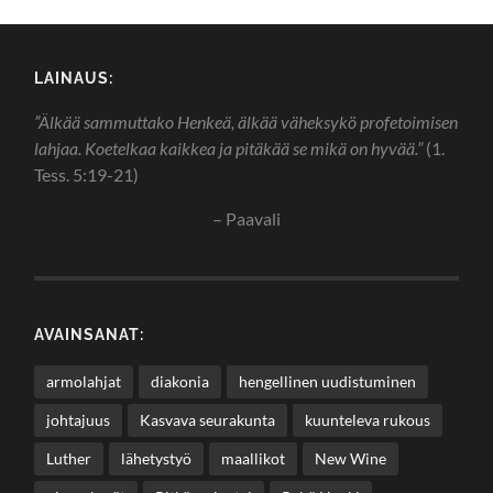
LAINAUS:
”Älkää sammuttako Henkeä, älkää väheksykö profetoimisen
lahjaa. Koetelkaa kaikkea ja pitäkää se mikä on hyvää.”
(1.
Tess. 5:19-21)
– Paavali
AVAINSANAT:
armolahjat
diakonia
hengellinen uudistuminen
johtajuus
Kasvava seurakunta
kuunteleva rukous
Luther
lähetystyö
maallikot
New Wine