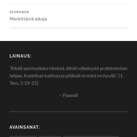
SEURAAVA
Merkittäviä aikoja
LAINAUS:
”Älkää sammuttako Henkeä, älkää väheksykö profetoimisen
lahjaa. Koetelkaa kaikkea ja pitäkää se mikä on hyvää.”
(1.
Tess. 5:19-21)
– Paavali
AVAINSANAT: