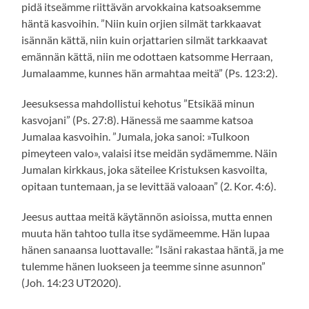
pidä itseämme riittävän arvokkaina katsoaksemme
häntä kasvoihin. ”Niin kuin orjien silmät tarkkaavat
isännän kättä, niin kuin orjattarien silmät tarkkaavat
emännän kättä, niin me odottaen katsomme Herraan,
Jumalaamme, kunnes hän armahtaa meitä” (Ps. 123:2).
Jeesuksessa mahdollistui kehotus ”Etsikää minun
kasvojani” (Ps. 27:8). Hänessä me saamme katsoa
Jumalaa kasvoihin. ”Jumala, joka sanoi: »Tulkoon
pimeyteen valo», valaisi itse meidän sydämemme. Näin
Jumalan kirkkaus, joka säteilee Kristuksen kasvoilta,
opitaan tuntemaan, ja se levittää valoaan” (2. Kor. 4:6).
Jeesus auttaa meitä käytännön asioissa, mutta ennen
muuta hän tahtoo tulla itse sydämeemme. Hän lupaa
hänen sanaansa luottavalle: ”Isäni rakastaa häntä, ja me
tulemme hänen luokseen ja teemme sinne asunnon”
(Joh. 14:23 UT2020).