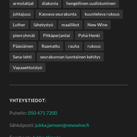
armolahjat
diakonia
hengellinen uudistuminen
johtajuus
Kasvava seurakunta
kuunteleva rukous
Luther
lähetystyö
maallikot
New Wine
pienryhmät
Pitkäperjantai
Pyhä Henki
Pääsiäinen
Raamattu
rauha
rukous
Sana-lehti
seurakunnan luontainen kehitys
Vapaaehtoistyö
YHTEYSTIEDOT:
Puhelin:
050 471 7200
Sähköposti:
jukka.jamsen@newwine.fi