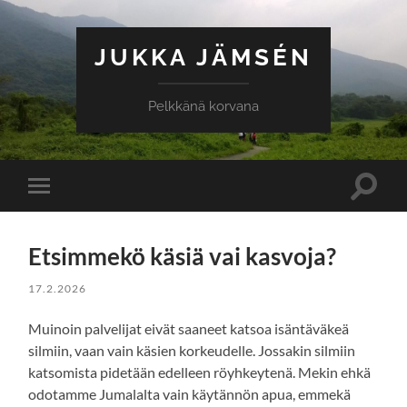
JUKKA JÄMSÉN
Pelkkänä korvana
Toggle
Toggle
search
mobile
field
menu
Etsimmekö käsiä vai kasvoja?
17.2.2026
Muinoin palvelijat eivät saaneet katsoa isäntäväkeä
silmiin, vaan vain käsien korkeudelle. Jossakin silmiin
katsomista pidetään edelleen röyhkeytenä. Mekin ehkä
odotamme Jumalalta vain käytännön apua, emmekä