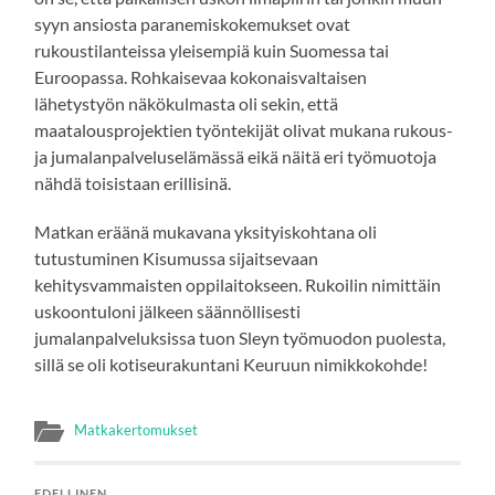
syyn ansiosta paranemiskokemukset ovat
rukoustilanteissa yleisempiä kuin Suomessa tai
Euroopassa. Rohkaisevaa kokonaisvaltaisen
lähetystyön näkökulmasta oli sekin, että
maatalousprojektien työntekijät olivat mukana rukous-
ja jumalanpalveluselämässä eikä näitä eri työmuotoja
nähdä toisistaan erillisinä.
Matkan eräänä mukavana yksityiskohtana oli
tutustuminen Kisumussa sijaitsevaan
kehitysvammaisten oppilaitokseen. Rukoilin nimittäin
uskoontuloni jälkeen säännöllisesti
jumalanpalveluksissa tuon Sleyn työmuodon puolesta,
sillä se oli kotiseurakuntani Keuruun nimikkokohde!
Matkakertomukset
EDELLINEN