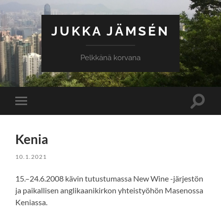
JUKKA JÄMSÉN
Pelkkänä korvana
Toggle
Toggle
search
mobile
field
menu
Kenia
10.1.2021
15.–24.6.2008 kävin tutustumassa New Wine -järjestön
ja paikallisen anglikaanikirkon yhteistyöhön Masenossa
Keniassa.