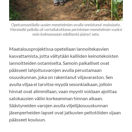
Opetusmaatilalla uusien menetelmien avulla
onnistunut maissisato
.
Viereisellä pellolla oli vertailukohtana perinteisen menetelmän vuoksi
noin kolmasosaan edellisestä jäänyt sato
.
Maatalousprojektissa opetellaan lannoitekasvien
kasvattamista, jotta vältytään kalliiden keinotekoisten
lannoitteiden ostamiselta. Samoin paikalliset ovat
päässeet lahjoitusvarojen avulla perustamaan
osuuskunnan, joka on rakentanut viljavaraston. Sen
avulla viljaa ei tarvitse myydä sesonkiaikaan, jolloin
hinnat ovat alimmillaan, vaan myynti voidaan ajoittaa
satokausien väliin korkeamman hinnan aikaan.
Säästyneiden varojen avulla viljelijäosuuskunnan
jäsenperheiden lapset ovat jatkuvien peltotöiden sijaan
päässeet kouluun.