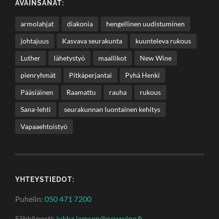
AVAINSANAT:
armolahjat
diakonia
hengellinen uudistuminen
johtajuus
Kasvava seurakunta
kuunteleva rukous
Luther
lähetystyö
maallikot
New Wine
pienryhmät
Pitkäperjantai
Pyhä Henki
Pääsiäinen
Raamattu
rauha
rukous
Sana-lehti
seurakunnan luontainen kehitys
Vapaaehtoistyö
YHTEYSTIEDOT:
Puhelin:
050 471 7200
Sähköposti:
jukka.jamsen@newwine.fi