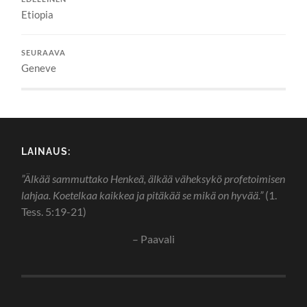
Etiopia
SEURAAVA
Geneve
LAINAUS:
”Älkää sammuttako Henkeä, älkää väheksykö profetoimisen
lahjaa. Koetelkaa kaikkea ja pitäkää se mikä on hyvää.”
(1.
Tess. 5:19-21)
– Paavali