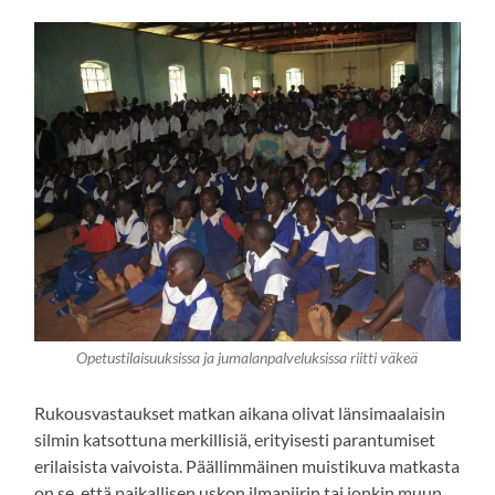
Opetustilaisuuksissa ja jumalanpalveluksissa riitti väkeä
Rukousvastaukset matkan aikana olivat länsimaalaisin
silmin katsottuna merkillisiä, erityisesti parantumiset
erilaisista vaivoista. Päällimmäinen muistikuva matkasta
on se, että paikallisen uskon ilmapiirin tai jonkin muun