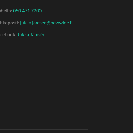
helin:
050 471 7200
hköposti:
jukka.jamsen@newwine.fi
acebook:
Jukka Jämsén