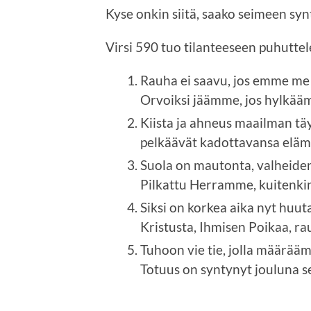
Kyse onkin siitä, saako seimeen 
Virsi 590 tuo tilanteeseen puhutt
Rauha ei saavu, jos emme m
Orvoiksi jäämme, jos hylkää
Kiista ja ahneus maailman täy
pelkäävät kadottavansa elämä
Suola on mautonta, valheide
Pilkattu Herramme, kuitenkin
Siksi on korkea aika nyt huut
Kristusta, Ihmisen Poikaa, ra
Tuhoon vie tie, jolla määrääm
Totuus on syntynyt jouluna s