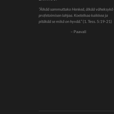
”Älkää sammuttako Henkeä, älkää väheksykö
profetoimisen lahjaa. Koetelkaa kaikkea ja
pitäkää se mikä on hyvää.”
(1. Tess. 5:19-21)
– Paavali