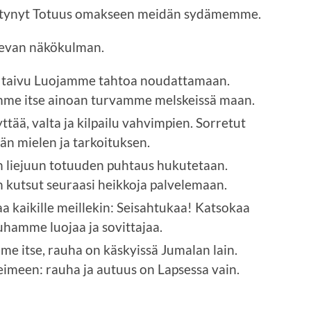
syntynyt Totuus omakseen meidän sydämemme.
elevan näkökulman.
e taivu Luojamme tahtoa noudattamaan.
mme itse ainoan turvamme melskeissä maan.
ttää, valta ja kilpailu vahvimpien. Sorretut
n mielen ja tarkoituksen.
n liejuun totuuden puhtaus hukutetaan.
 kutsut seuraasi heikkoja palvelemaan.
aa kaikille meillekin: Seisahtukaa! Katsokaa
uhamme luojaa ja sovittajaa.
me itse, rauha on käskyissä Jumalan lain.
eimeen: rauha ja autuus on Lapsessa vain.