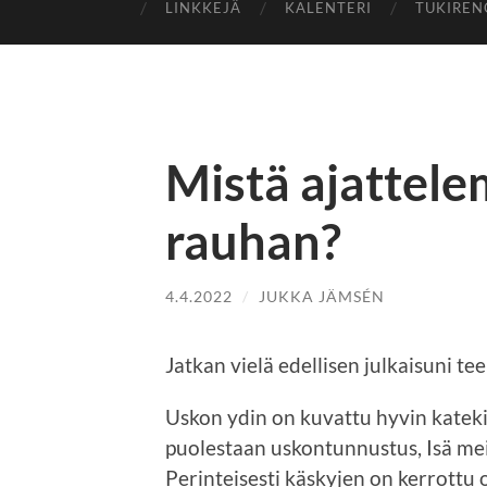
LINKKEJÄ
KALENTERI
TUKIREN
Mistä ajattel
rauhan?
4.4.2022
/
JUKKA JÄMSÉN
Jatkan vielä edellisen julkaisuni t
Uskon ydin on kuvattu hyvin katek
puolestaan uskontunnustus, Isä me
Perinteisesti käskyjen on kerrottu 