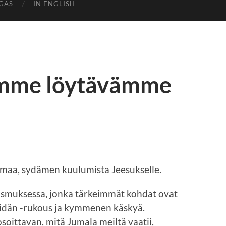
GAS
IN ENGLISH
emme löytävämme
eemaa, sydämen kuulumista Jeesukselle.
ismuksessa, jonka tärkeimmät kohdat ovat
idän -rukous ja kymmenen käskyä.
osoittavan, mitä Jumala meiltä vaatii,