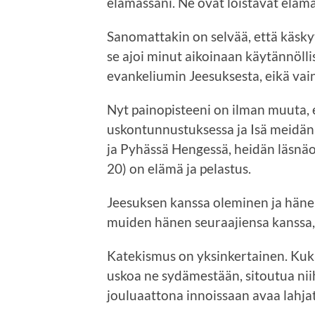
elämässäni. Ne ovat loistavat eläm
Sanomattakin on selvää, että käskyt
se ajoi minut aikoinaan käytännöll
evankeliumin Jeesuksesta, eikä vai
Nyt painopisteeni on ilman muuta, 
uskontunnustuksessa ja Isä meidän 
ja Pyhässä Hengessä, heidän läsnäo
20) on elämä ja pelastus.
Jeesuksen kanssa oleminen ja hän
muiden hänen seuraajiensa kanssa,
Katekismus on yksinkertainen. Kuka
uskoa ne sydämestään, sitoutua niih
jouluaattona innoissaan avaa lahjat