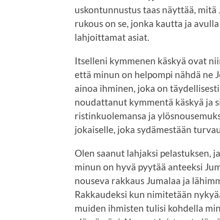
uskontunnustus taas näyttää, mitä J
rukous on se, jonka kautta ja av
lahjoittamat asiat.
Itselleni kymmenen käskyä ovat nii
että minun on helpompi nähdä ne J
ainoa ihminen, joka on täydellisest
noudattanut kymmentä käskyä ja si
ristinkuolemansa ja ylösnousemuks
jokaiselle, joka sydämestään turva
Olen saanut lahjaksi pelastuksen, 
minun on hyvä pyytää anteeksi Juma
nouseva rakkaus Jumalaa ja lähimm
Rakkaudeksi kun nimitetään nykyää
muiden ihmisten tulisi kohdella mi