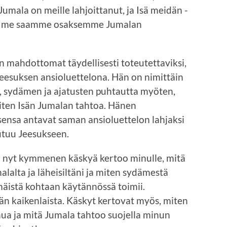
umala on meille lahjoittanut, ja Isä meidän -
ulla me saamme osaksemme Jumalan
n mahdottomat täydellisesti toteutettaviksi,
eesuksen ansioluettelona. Hän on nimittäin
i, sydämen ja ajatusten puhtautta myöten,
ten Isän Jumalan tahtoa. Hänen
ensa antavat saman ansioluettelon lahjaksi
utuu Jeesukseen.
ja nyt kymmenen käskyä kertoo minulle, mitä
lalta ja läheisiltäni ja miten sydämestä
äistä kohtaan käytännössä toimii.
n kaikenlaista. Käskyt kertovat myös, miten
nua ja mitä Jumala tahtoo suojella minun