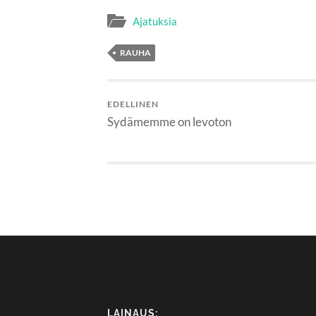
Ajatuksia
RAUHA
EDELLINEN
Sydämemme on levoton
LAINAUS: