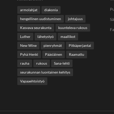
Pu
armolahjat
diakonia
hengellinen uudistuminen
johtajuus
Sä
Kasvava seurakunta
kuunteleva rukous
F
Luther
lähetystyö
maallikot
New Wine
pienryhmät
Pitkäperjantai
Pyhä Henki
Pääsiäinen
Raamattu
rauha
rukous
Sana-lehti
seurakunnan luontainen kehitys
Vapaaehtoistyö