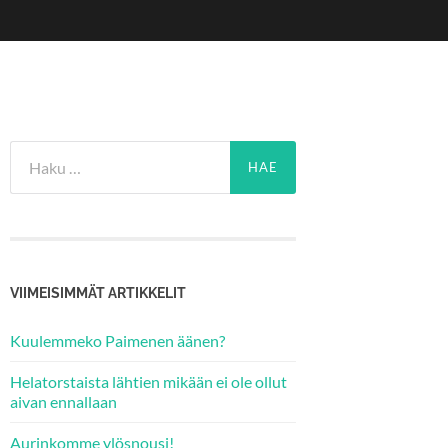
Haku:
VIIMEISIMMÄT ARTIKKELIT
Kuulemmeko Paimenen äänen?
Helatorstaista lähtien mikään ei ole ollut
aivan ennallaan
Aurinkomme ylösnousi!