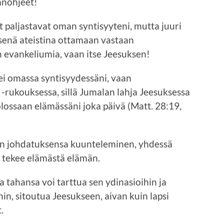
änohjeet!
 paljastavat oman syntisyyteni, mutta juuri
isenä ateistina ottamaan vastaan
n evankeliumia, vaan itse Jeesuksen!
ei omassa syntisyydessäni, vaan
-rukouksessa, sillä Jumalan lahja Jeesuksessa
lossaan elämässäni joka päivä (Matt. 28:19,
en johdatuksensa kuunteleminen, yhdessä
 tekee elämästä elämän.
 tahansa voi tarttua sen ydinasioihin ja
in, sitoutua Jeesukseen, aivan kuin lapsi
.