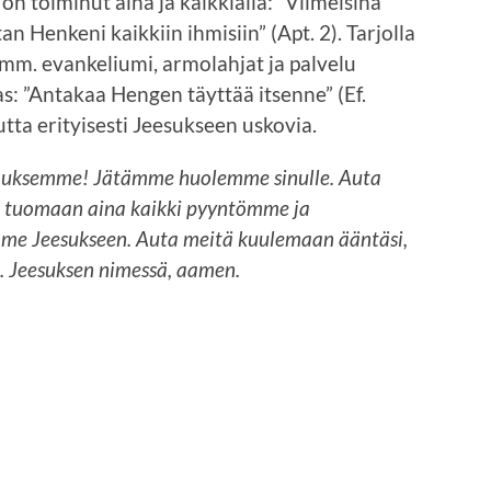
 on toiminut aina ja kaikkialla: ”Viimeisinä
n Henkeni kaikkiin ihmisiin” (Apt. 2). Tarjolla
 mm. evankeliumi, armolahjat ja palvelu
ras: ”Antakaa Hengen täyttää itsenne” (Ef.
utta erityisesti Jeesukseen uskovia.
 rukouksemme! Jätämme huolemme sinulle. Auta
 tuomaan aina kaikki pyyntömme ja
mme Jeesukseen. Auta meitä kuulemaan ääntäsi,
 Jeesuksen nimessä, aamen.