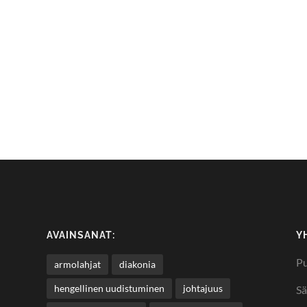
AVAINSANAT:
Y
Pu
armolahjat
diakonia
hengellinen uudistuminen
johtajuus
Sä