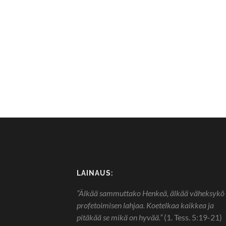
LAINAUS:
”Älkää sammuttako Henkeä, älkää väheksykö
profetoimisen lahjaa. Koetelkaa kaikkea ja
pitäkää se mikä on hyvää.”
(1. Tess. 5:19-21)