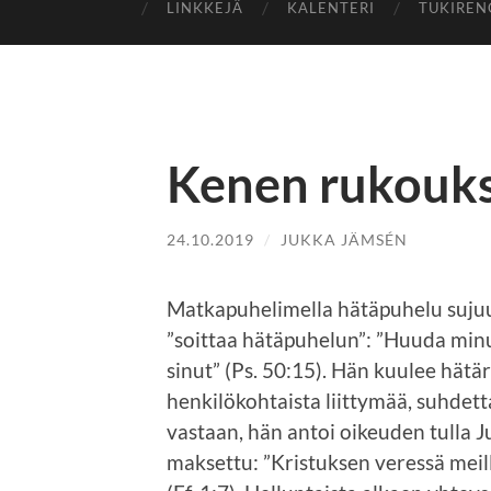
LINKKEJÄ
KALENTERI
TUKIREN
Kenen rukouks
24.10.2019
/
JUKKA JÄMSÉN
Matkapuhelimella hätäpuhelu sujuu 
”soittaa hätäpuhelun”: ”Huuda min
sinut” (Ps. 50:15). Hän kuulee hätä
henkilökohtaista liittymää, suhdetta
vastaan, hän antoi oikeuden tulla Ju
maksettu: ”Kristuksen veressä mei