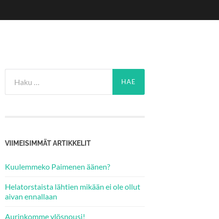
Haku:
VIIMEISIMMÄT ARTIKKELIT
Kuulemmeko Paimenen äänen?
Helatorstaista lähtien mikään ei ole ollut
aivan ennallaan
Aurinkomme ylösnousi!