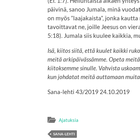
(Ef. 1:7). Helluntaista alkaen yhteys
päivinä, sanoo Jumala, minä vuodata
on myös ”laajakaista”, jonka kautta
tavoittavat ne, joille Jeesus on vie
5:18). Jumala siis kuulee kaikkia, m
Isä, kiitos siitä, että kuulet kaikki
meitä arkipäivässämme. Opeta meitä
kiitoksemme sinulle. Vahvista uskoa
kun johdatat meitä auttamaan muita.
Sana-lehti 43/2019 24.10.2019
Ajatuksia
SANA-LEHTI