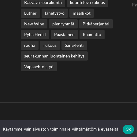
Kasvava seurakunta
kuunteleva rukous
F
Luther
lähetystyö
maallikot
New Wine
pienryhmät
Pitkäperjantai
Pyhä Henki
Pääsiäinen
Raamattu
rauha
rukous
Sana-lehti
seurakunnan luontainen kehitys
Vapaaehtoistyö
Käytämme vain sivuston toiminnalle välttämättömiä evästeitä.
Ok