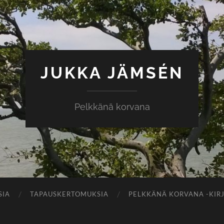
JUKKA JÄMSÉN
Pelkkänä korvana
SIA
TAPAUSKERTOMUKSIA
PELKKÄNÄ KORVANA -KIR