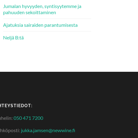
Jumalan hyvyyden, syntisyytemme ja
pahuuden sekoittaminen
Ajatuksia sairaiden parantumisesta
Neljä B:tä
HTEYSTIEDOT:
helin:
050 471 7200
hköposti:
jukka.jamsen@newwine.fi