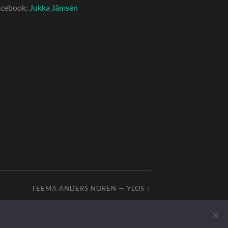
acebook:
Jukka Jämsén
TEEMA
ANDERS NOREN
—
YLÖS ↑