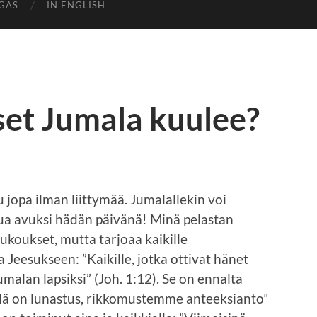
GAS
IN ENGLISH
et Jumala kuulee?
jopa ilman liittymää. Jumalallekin voi
ua avuksi hädän päivänä! Minä pelastan
rukoukset, mutta tarjoaa kaikille
 Jeesukseen: ”Kaikille, jotka ottivat hänet
malan lapsiksi” (Joh. 1:12). Se on ennalta
llä on lunastus, rikkomustemme anteeksianto”