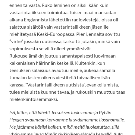
ennen taivasta. Rukoileminen on siksi ikään kuin
vastarintaliikkeen toimintaa. Toisen maailmansodan
aikana Englannista lähetettiin radioviestejä, joissa oli
salattua sisältöä vain vastarintaliikkeen jäsenille
miehitetyssä Keski-Euroopassa. Pieni, ennalta sovittu
”virhe” jossakin uutisessa, tarkoitti jotakin, minkä vain
sopimuksesta selvillä olleet ymmärsivät.
Rukouselämäkin joutuu samantapaisesti luovimaan
kaikenlaisen häirinnän keskellä. Kuitenkin, kun
Jeesuksen salaisuus avautuu meille, aukeaa samalla
Jumalan lasten oikeus viestitellä taivaallisen Isän
kanssa. ”Vastarintaliikkeen uutisista”, evankeliumista,
tulee mieluista kuunneltavaa, ja rukouskin muuttuu taas
mielenkiintoisemmaksi.
Isä, kiitos, että lähetit Jeesuksen luoksemme ja Pyhän
Hengen avaamaan korvamme ja sydämemme ilosanomalle.
Me jätämme käsiisi kaiken, mikä meitä huolestuttaa, sillä
yksin emme jaksa tämän rikkinäisen elämän keskellä. Auta