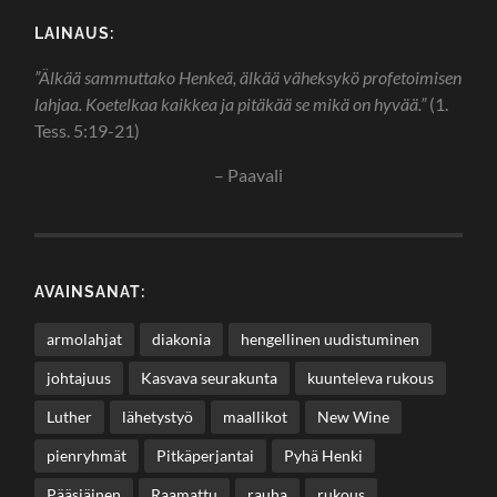
LAINAUS:
”Älkää sammuttako Henkeä, älkää väheksykö profetoimisen
lahjaa. Koetelkaa kaikkea ja pitäkää se mikä on hyvää.”
(1.
Tess. 5:19-21)
– Paavali
AVAINSANAT:
armolahjat
diakonia
hengellinen uudistuminen
johtajuus
Kasvava seurakunta
kuunteleva rukous
Luther
lähetystyö
maallikot
New Wine
pienryhmät
Pitkäperjantai
Pyhä Henki
Pääsiäinen
Raamattu
rauha
rukous