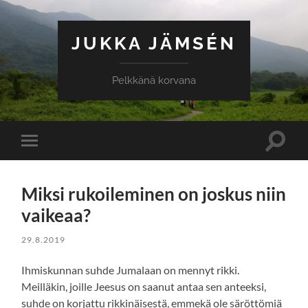
JUKKA JÄMSÉN
Pelkkänä korvana
Toggle
Toggle
search
mobile
field
menu
Miksi rukoileminen on joskus niin
vaikeaa?
29.8.2019
Ihmiskunnan suhde Jumalaan on mennyt rikki.
Meilläkin, joille Jeesus on saanut antaa sen anteeksi,
suhde on korjattu rikkinäisestä, emmekä ole säröttömiä