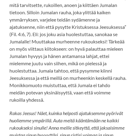
mitä tarvitsette, rukoillen, anoen ja kiittäen Jumalan
tietoon. Silloin Jumalan rauha, joka ylittää kaiken
ymmärryksen, varjelee teidän sydämenne ja
ajatuksenne, niin että pysytte Kristuksessa Jeesuksessa”
(Fil. 4:6, 7). Eli: jos joku asia huolestuttaa, sanokaa se
Jumalalle! Muuttakaa murheenne rukoukseksi! Tärkeää
on myös viittaus kiitokseen: on hyvä palauttaa mieleen
Jumalan hyvyys ja hänen antamansa lahjat, ettei
mielemme juutu vain siihen, mikä on pielessä ja
huolestuttaa. Jumala tahtoo, että pysymme kiinni
Jeesuksessa ja että meillä on murheenkin keskellä rauha.
Monikkomuoto muistuttaa, että Jumala ei tahdo
meidän potevan yksinäisyyttä, vaan että voimme
rukoilla yhdessä.
Rakas Jeesus! Näet, kuinka helposti ajatuksemme pyörivät
huoliemme ympärillä. Auta meitä kääntämään ne kaikki
rukoukseksi sinulle! Anna meille sitkeyttä, että jaksaisimme
muistaa sinun hyvyyttäsi, sinun ristisi voimaa ja sinun