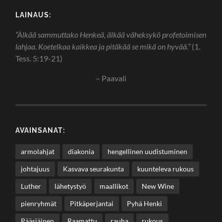
LAINAUS:
”Älkää sammuttako Henkeä, älkää väheksykö profetoimisen
lahjaa. Koetelkaa kaikkea ja pitäkää se mikä on hyvää.”
(1.
Tess. 5:19-21)
– Paavali
AVAINSANAT:
armolahjat
diakonia
hengellinen uudistuminen
johtajuus
Kasvava seurakunta
kuunteleva rukous
Luther
lähetystyö
maallikot
New Wine
pienryhmät
Pitkäperjantai
Pyhä Henki
Pääsiäinen
Raamattu
rauha
rukous