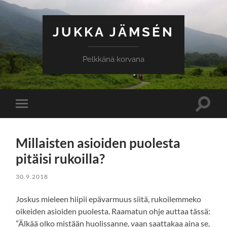
JUKKA JÄMSÉN
Pelkkänä korvana
Toggle
Toggle
search
mobile
field
menu
Millaisten asioiden puolesta
pitäisi rukoilla?
30.9.2018
Joskus mieleen hiipii epävarmuus siitä, rukoilemmeko
oikeiden asioiden puolesta. Raamatun ohje auttaa tässä:
”Älkää olko mistään huolissanne, vaan saattakaa aina se,