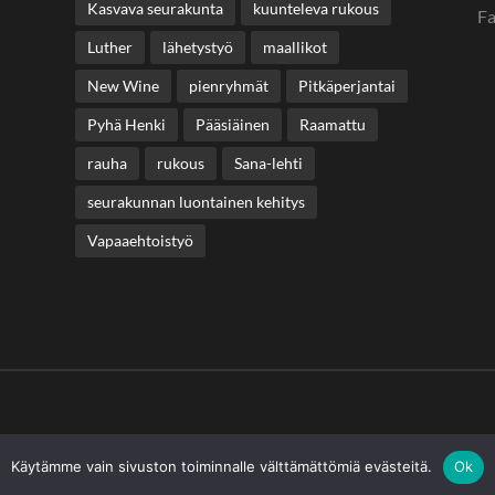
Kasvava seurakunta
kuunteleva rukous
F
Luther
lähetystyö
maallikot
New Wine
pienryhmät
Pitkäperjantai
Pyhä Henki
Pääsiäinen
Raamattu
rauha
rukous
Sana-lehti
seurakunnan luontainen kehitys
Vapaaehtoistyö
Käytämme vain sivuston toiminnalle välttämättömiä evästeitä.
Ok