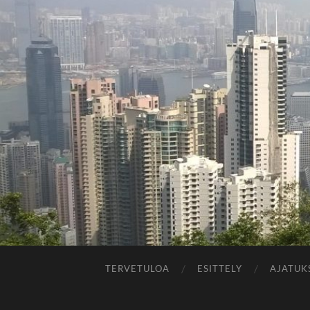
TERVETULOA
ESITTELY
AJATUK