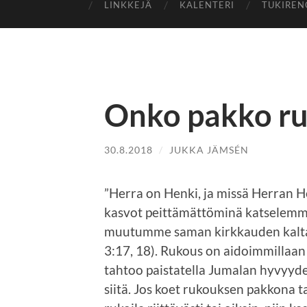
LINKKEJÄ
KALENTERI
TUKIREN
Onko pakko ru
30.8.2018
/
JUKKA JÄMSÉN
”Herra on Henki, ja missä Herran He
kasvot peittämättöminä katselemme
muutumme saman kirkkauden kaltais
3:17, 18). Rukous on aidoimmillaan
tahtoo paistatella Jumalan hyvyyde
siitä. Jos koet rukouksen pakkona ta