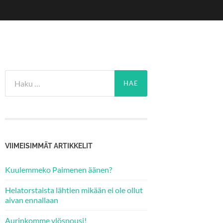
Haku:
VIIMEISIMMÄT ARTIKKELIT
Kuulemmeko Paimenen äänen?
Helatorstaista lähtien mikään ei ole ollut
aivan ennallaan
Aurinkomme ylösnousi!