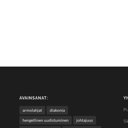
AVAINSANAT:
Y
Pu
armolahjat
diakonia
hengellinen uudistuminen
johtajuus
Sä