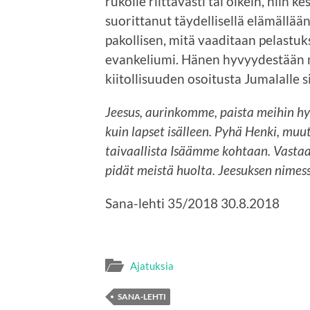
rukoile riittävästi tai oikein, niin 
suorittanut täydellisellä elämällää
pakollisen, mitä vaaditaan pelastu
evankeliumi. Hänen hyvyydestään m
kiitollisuuden osoitusta Jumalalle 
Jeesus, aurinkomme, paista meihin hyvy
kuin lapset isälleen. Pyhä Henki, muu
taivaallista Isäämme kohtaan. Vast
pidät meistä huolta. Jeesuksen nimes
Sana-lehti 35/2018 30.8.2018
Ajatuksia
SANA-LEHTI