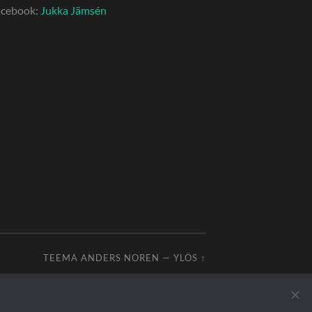
acebook:
Jukka Jämsén
TEEMA
ANDERS NOREN
—
YLÖS ↑