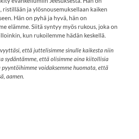
keskity evankeliumiin Jeesuksesta. Hän on
n, ristillään ja ylösnousemuksellaan kaiken
kseen. Hän on pyhä ja hyvä, hän on
e elämme. Siitä syntyy myös rukous, joka on
silloinkin, kun rukoilemme hädän keskellä.
yttäsi, että juttelisimme sinulle kaikesta niin
ta sydäntämme, että olisimme aina kiitollisia
aa pyyntöihimme voidaksemme huomata, että
sä, aamen.