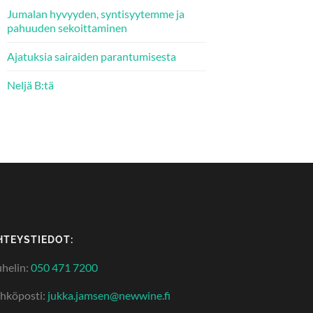
Jumalan hyvyyden, syntisyytemme ja
pahuuden sekoittaminen
Ajatuksia sairaiden parantumisesta
Neljä B:tä
HTEYSTIEDOT:
helin:
050 471 7200
hköposti:
jukka.jamsen@newwine.fi