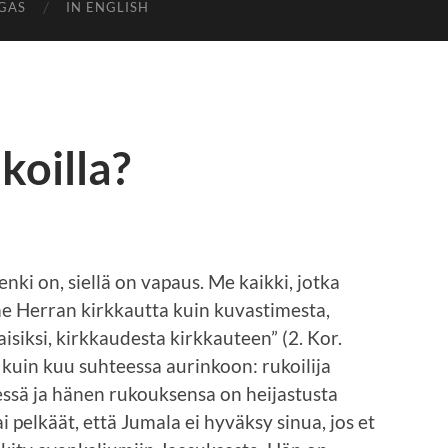
GAS
IN ENGLISH
koilla?
nki on, siellä on vapaus. Me kaikki, jotka
 Herran kirkkautta kuin kuvastimesta,
iksi, kirkkaudesta kirkkauteen” (2. Kor.
 kuin kuu suhteessa aurinkoon: rukoilija
ssä ja hänen rukouksensa on heijastusta
i pelkäät, että Jumala ei hyväksy sinua, jos et