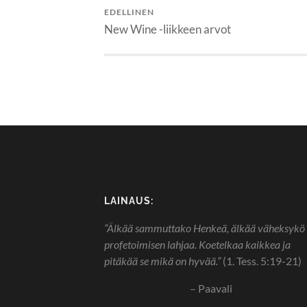
EDELLINEN
New Wine -liikkeen arvot
LAINAUS:
”Älkää sammuttako Henkeä, älkää väheksykö
profetoimisen lahjaa. Koetelkaa kaikkea ja
pitäkää se mikä on hyvää.”
(1. Tess. 5:19-21)
– Paavali