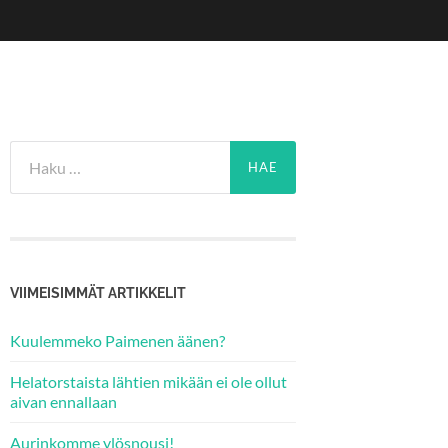
Haku:
VIIMEISIMMÄT ARTIKKELIT
Kuulemmeko Paimenen äänen?
Helatorstaista lähtien mikään ei ole ollut
aivan ennallaan
Aurinkomme ylösnousi!