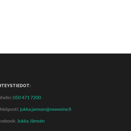
HTEYSTIEDOT:
helin:
050 471 7200
hköposti:
jukka.jamsen@newwine.fi
acebook:
Jukka Jämsén