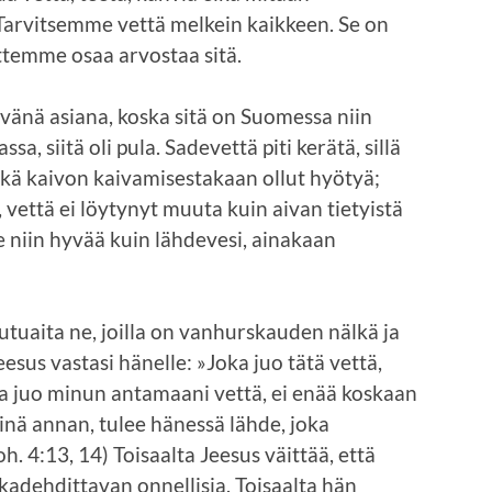
Tarvitsem­me vettä melkein kaikkeen. Se on
 ettemme osaa arvostaa sitä.
lvänä asiana, koska sitä on Suomessa niin
sa, siitä oli pula. Sadevettä piti kerätä, sillä
 eikä kaivon kaivamisestakaan ollut hyötyä;
, vettä ei löytynyt muuta kuin aivan tietyistä
le niin hyvää kuin lähdevesi, ainakaan
utuaita ne, joilla on vanhurskauden nälkä ja
eesus vastasi hänelle: »Joka juo tätä vettä,
ka juo minun antamaani vettä, ei enää koskaan
minä annan, tulee hänessä lähde, joka
. 4:13, 14) Toisaalta Jeesus väittää, että
 kadehdittavan onnellisia. Toisaalta hän