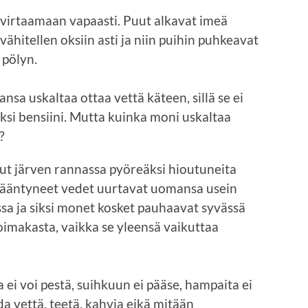
e virtaamaan vapaasti. Puut alkavat imeä
vähitellen oksiin asti ja niin puihin puhkeavat
 pölyn.
sa uskaltaa ottaa vettä käteen, sillä se ei
iksi bensiini. Mutta kuinka moni uskaltaa
?
lut järven rannassa pyöreäksi hioutuneita
erääntyneet vedet uurtavat uomansa usein
ssa ja siksi monet kosket pau­haavat syvässä
oimakasta, vaikka se yleensä vaikuttaa
a ei voi pestä, suihkuun ei pääse, hampaita ei
oda vettä, teetä, kahvia eikä mitään