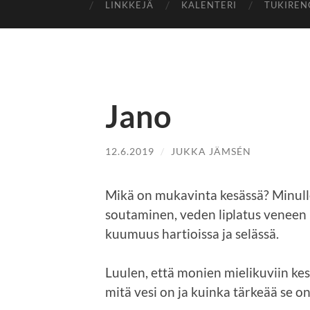
LINKKEJÄ
KALENTERI
TUKIREN
Jano
12.6.2019
/
JUKKA JÄMSÉN
Mikä on mukavinta kesässä? Minull
soutaminen, veden liplatus veneen 
kuumuus hartioissa ja selässä.
Luulen, että monien mielikuviin kesäs
mitä vesi on ja kuinka tärkeää se o