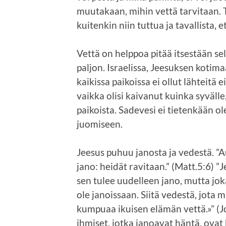
muutakaan, mihin vettä tarvitaan. 
kuitenkin niin tuttua ja tavallista,
Vettä on helppoa pitää itsestään se
paljon. Israelissa, Jeesuksen kotimaas
kaikissa paikoissa ei ollut lähteitä
vaikka olisi kaivanut kuinka syvälle
paikoista. Sadevesi ei tietenkään o
juomiseen.
Jeesus puhuu janosta ja vedestä. ”A
jano: heidät ravitaan.” (Matt.5:6) ”J
sen tulee uudelleen jano, mutta jo
ole janoissaan. Siitä vedestä, jota 
kumpuaa ikuisen elämän vettä.»” (Joh
ihmiset, jotka janoavat häntä, ovat