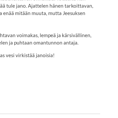
ää tule jano. Ajattelen hänen tarkoittavan,
noa enää mitään muuta, mutta Jeesuksen
ahtavan voimakas, lempeä ja kärsivällinen,
mielen ja puhtaan omantunnon antaja.
as vesi virkistää janoisia!