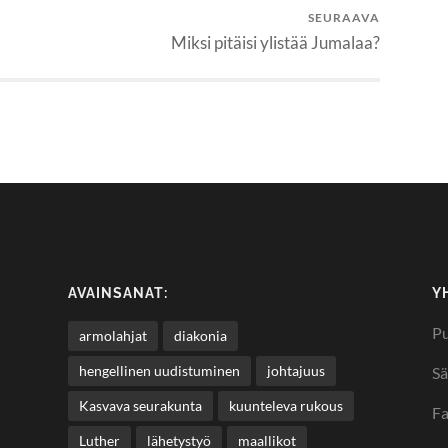
SEURAAVA
Miksi pitäisi ylistää Jumalaa?
AVAINSANAT:
Y
Pu
armolahjat
diakonia
hengellinen uudistuminen
johtajuus
Sä
Kasvava seurakunta
kuunteleva rukous
F
Luther
lähetystyö
maallikot