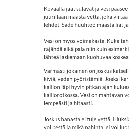
Keväällä jäät sulavat ja vesi pääse
juurillaan maasta vettä, joka virtaa 
lehdet. Sade huuhtoo maasta liat ja
Vesi on myös voimakasta. Kuka tahan
räjähdä eikä pala niin kuin esimerk
lähteä laskemaan kuohuvaa koskea
Varmasti jokainen on joskus katsel
kiviä, veden pyöristämiä. Joeksi k
kallion läpi hyvin pitkän ajan kulue
kalliorotkossa. Vesi on mahtavan v
lempeästi ja hitaasti.
Joskus hanasta ei tule vettä. Hiuksi
voi pestä ja mikä pahinta, ei voi ju