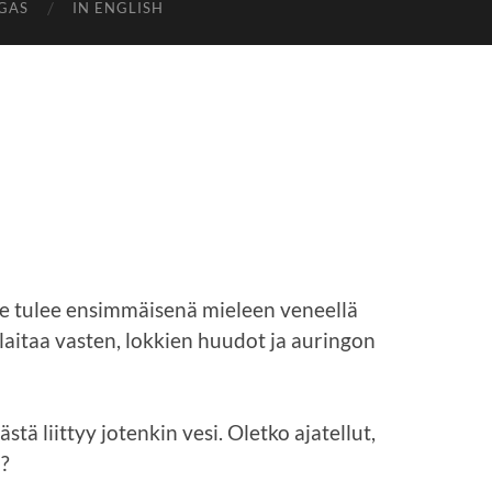
GAS
IN ENGLISH
e tulee ensimmäisenä mieleen veneellä
laitaa vasten, lokkien huudot ja auringon
tä liittyy jotenkin vesi. Oletko ajatellut,
n?