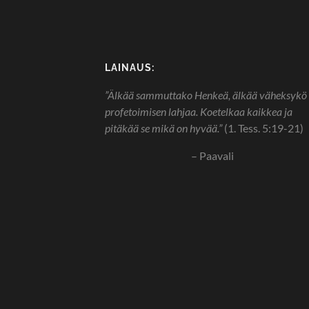
LAINAUS:
”Älkää sammuttako Henkeä, älkää väheksykö
profetoimisen lahjaa. Koetelkaa kaikkea ja
pitäkää se mikä on hyvää.”
(1. Tess. 5:19-21)
– Paavali