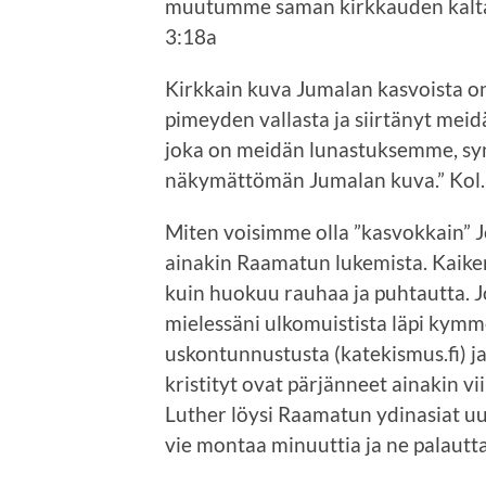
muutumme saman kirkkauden kaltaisi
3:18a
Kirkkain kuva Jumalan kasvoista on
pimeyden vallasta ja siirtänyt mei
joka on meidän lunastuksemme, sy
näkymättömän Jumalan kuva.” Kol.
Miten voisimme olla ”kasvokkain” Je
ainakin Raamatun lukemista. Kaiken
kuin huokuu rauhaa ja puhtautta. J
mielessäni ulkomuistista läpi kymm
uskontunnustusta (katekismus.fi) ja
kristityt ovat pärjänneet ainakin vi
Luther löysi Raamatun ydinasiat uu
vie montaa minuuttia ja ne palautt