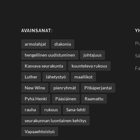
AVAINSANAT:
Y
Pu
armolahjat
diakonia
hengellinen uudistuminen
johtajuus
Sä
Kasvava seurakunta
kuunteleva rukous
F
Luther
lähetystyö
maallikot
New Wine
pienryhmät
Pitkäperjantai
Pyhä Henki
Pääsiäinen
Raamattu
rauha
rukous
Sana-lehti
seurakunnan luontainen kehitys
Vapaaehtoistyö