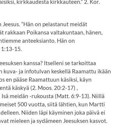
ksi, kirkkaudesta kirkkauteen.” 2. Kor.
 Jeesus. ”Hän on pelastanut meidät
dät rakkaan Poikansa valtakuntaan, hänen,
ntiemme anteeksianto. Hän on
 1:13-15.
esuksen kanssa? Itselleni se tarkoittaa
 kuva- ja infotulvan keskellä Raamattu ikään
os en pääse Raamattuun käsiksi, käyn
entä käskyä (2. Moos. 20:2-17) ,
 Isä meidän -rukousta (Matt. 6:9-13). Niillä
imeiset 500 vuotta, siitä lähtien, kun Martti
delleen. Niiden läpi käyminen joka päivä ei
avat mieleen ja sydämeen Jeesuksen kasvot.