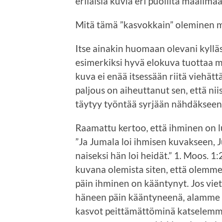
erilaisia kuvia eri puolilta maailma
Mitä tämä ”kasvokkain” oleminen m
Itse ainakin huomaan olevani kylläs
esimerkiksi hyvä elokuva tuottaa mi
kuva ei enää itsessään riitä viehät
paljous on aiheuttanut sen, että niis
täytyy työntää syrjään nähdäkseen 
Raamattu kertoo, että ihminen on 
”Ja Jumala loi ihmisen kuvakseen, J
naiseksi hän loi heidät.” 1. Moos. 
kuvana olemista siten, että olemme 
päin ihminen on kääntynyt. Jos vi
häneen päin kääntyneenä, alamme h
kasvot peittämättöminä katselemme