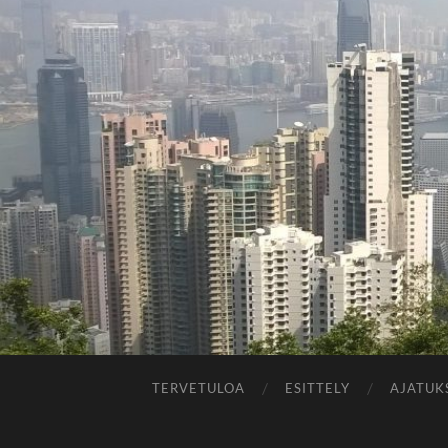
TERVETULOA
ESITTELY
AJATUK