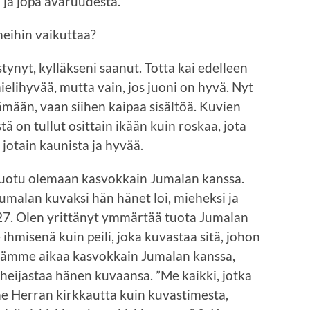
a ja jopa avaruudesta.
eihin vaikuttaa?
tynyt, kylläkseni saanut. Totta kai edelleen
elihyvää, mutta vain, jos juoni on hyvä. Nyt
tämään, vaan siihen kaipaa sisältöä. Kuvien
tä on tullut osittain ikään kuin roskaa, jota
jotain kaunista ja hyvää.
luotu olemaan kasvokkain Jumalan kanssa.
umalan kuvaksi hän hänet loi, mieheksi ja
1:27. Olen yrittänyt ymmärtää tuota Jumalan
ihmisenä kuin peili, joka kuvastaa sitä, johon
etämme aikaa kasvokkain Jumalan kanssa,
eijastaa hänen kuvaansa. ”Me kaikki, jotka
 Herran kirkkautta kuin kuvastimesta,