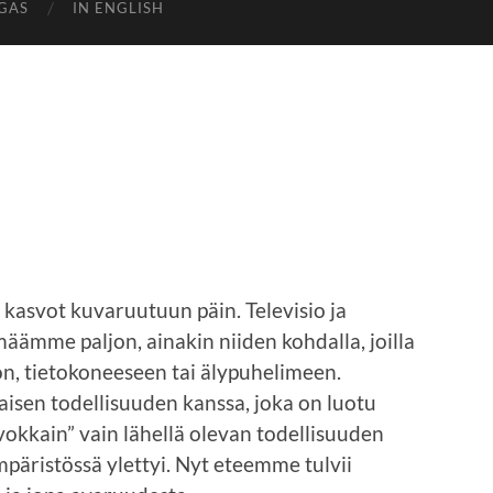
GAS
IN ENGLISH
kasvot kuvaruutuun päin. Televisio ja
ämme paljon, ainakin niiden kohdalla, joilla
on, tietokoneeseen tai älypuhelimeen.
isen todellisuuden kanssa, joka on luotu
vokkain” vain lähellä olevan todellisuuden
mpäristössä ylettyi. Nyt eteemme tulvii