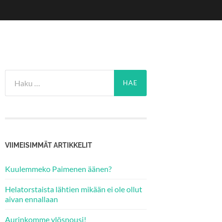
Haku:
VIIMEISIMMÄT ARTIKKELIT
Kuulemmeko Paimenen äänen?
Helatorstaista lähtien mikään ei ole ollut
aivan ennallaan
Aurinkomme ylösnousi!