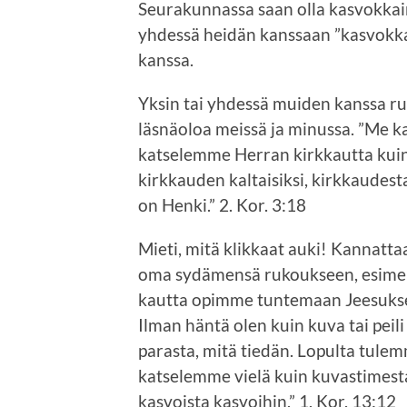
Seurakunnassa saan olla kasvokkai
yhdessä heidän kanssaan ”kasvokk
kanssa.
Yksin tai yhdessä muiden kanssa ru
läsnäoloa meissä ja minussa. ”Me k
katselemme Herran kirkkautta ku
kirkkauden kaltaisiksi, kirkkaudes
on Henki.” 2. Kor. 3:18
Mieti, mitä klikkaat auki! Kannatt
oma sydämensä rukoukseen, esimerk
kautta opimme tuntemaan Jeesukse
Ilman häntä olen kuin kuva tai peil
parasta, mitä tiedän. Lopulta tule
katselemme vielä kuin kuvastimesta
kasvoista kasvoihin.” 1. Kor. 13:12