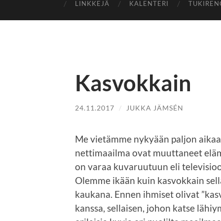
LINKKEJÄ
KALENTERI
TUKIREN
Kasvokkain
24.11.2017
/
JUKKA JÄMSÉN
Me vietämme nykyään paljon aikaa 
nettimaailma ovat muuttaneet elämä
on varaa kuvaruutuun eli televisio
Olemme ikään kuin kasvokkain sella
kaukana. Ennen ihmiset olivat ”kas
kanssa, sellaisen, johon katse lähiy