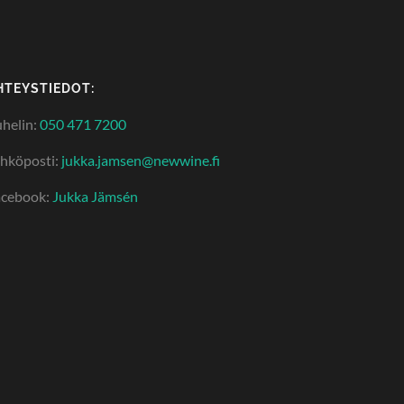
HTEYSTIEDOT:
helin:
050 471 7200
hköposti:
jukka.jamsen@newwine.fi
acebook:
Jukka Jämsén