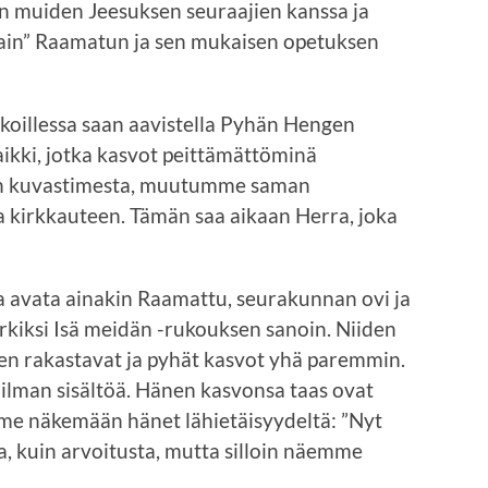
n muiden Jeesuksen seuraajien kanssa ja
ain” Raamatun ja sen mukaisen opetuksen
koillessa saan aavistella Pyhän Hengen
aikki, jotka kasvot peittämättöminä
in kuvastimesta, muutumme saman
ta kirkkauteen. Tämän saa aikaan Herra, joka
aa avata ainakin Raamattu, seurakunnan ovi ja
iksi Isä meidän -rukouksen sanoin. Niiden
n rakastavat ja pyhät kasvot yhä paremmin.
i ilman sisältöä. Hänen kasvonsa taas ovat
mme näkemään hänet lähietäisyydeltä: ”Nyt
, kuin arvoitusta, mutta silloin näemme