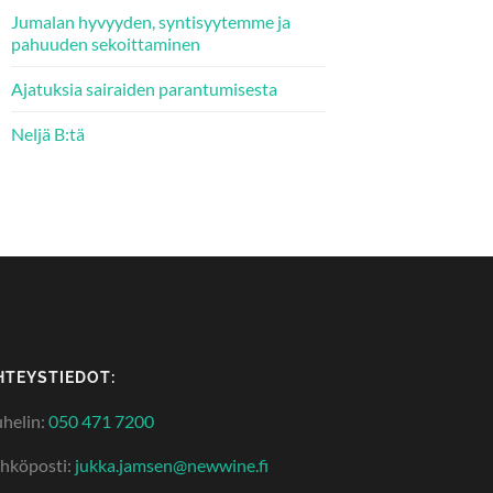
Jumalan hyvyyden, syntisyytemme ja
pahuuden sekoittaminen
Ajatuksia sairaiden parantumisesta
Neljä B:tä
HTEYSTIEDOT:
helin:
050 471 7200
hköposti:
jukka.jamsen@newwine.fi