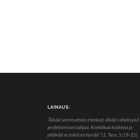
LAINAUS:
”Älkää sammuttako Henkeä, älkää väheksykö
profetoimisen lahjaa. Koetelkaa kaikkea ja
pitäkää se mikä on hyvää.”
(1. Tess. 5:19-21)