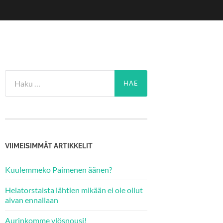
Haku:
VIIMEISIMMÄT ARTIKKELIT
Kuulemmeko Paimenen äänen?
Helatorstaista lähtien mikään ei ole ollut
aivan ennallaan
Aurinkomme ylösnousi!