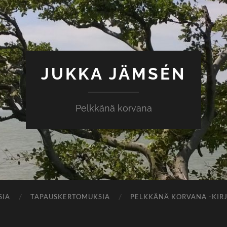
JUKKA JÄMSÉN
Pelkkänä korvana
SIA
TAPAUSKERTOMUKSIA
PELKKÄNÄ KORVANA -KIR