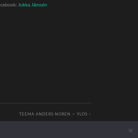
acebook:
Jukka Jämsén
TEEMA
ANDERS NOREN
—
YLÖS ↑