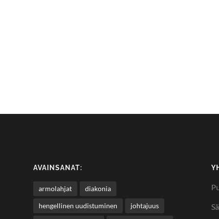
AVAINSANAT:
Y
Pu
armolahjat
diakonia
hengellinen uudistuminen
johtajuus
Sä