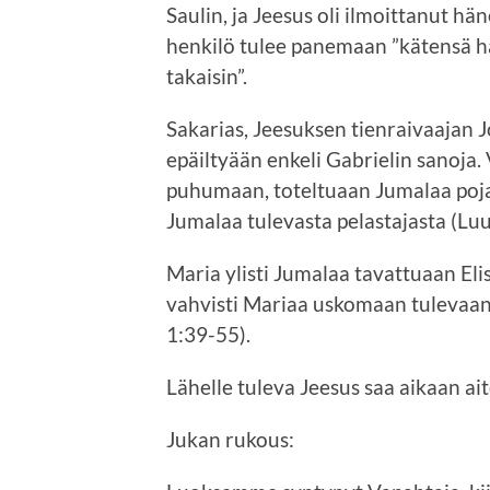
Saulin, ja Jeesus oli ilmoittanut hä
henkilö tulee panemaan ”kätensä hä
takaisin”.
Sakarias, Jeesuksen tienraivaajan 
epäiltyään enkeli Gabrielin sanoja
puhumaan, toteltuaan Jumalaa pojan
Jumalaa tulevasta pelastajasta (Luuk
Maria ylisti Jumalaa tavattuaan Eli
vahvisti Mariaa uskomaan tulevaan 
1:39-55).
Lähelle tuleva Jeesus saa aikaan ai
Jukan rukous: