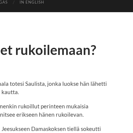
GAS
IN ENGLISH
set rukoilemaan?
ala totesi Saulista, jonka luokse hän lähetti
 kautta.
ennenkin rukoillut perinteen mukaisia
nitsee erikseen hänen rukoilevan.
eesukseen Damaskoksen tiellä sokeutti