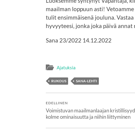
Luoksemme syntynyt Vapahtaja, kiit
maailman loppuun asti! Vetoamme s
tulit ensimmäisenä jouluna. Vast
hyvyyteesi, jonka joka päivä annat 
Sana 23/2022 14.12.2022
Ajatuksia
RUKOUS
SANA-LEHTI
EDELLINEN
Voimistuvan maailmanlaajan kristillisyy
kolme ominaisuutta ja niihin liittyminen