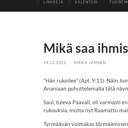
LINKKEJÄ
KALENTERI
TUKIREN
Mikä saa ihmi
14.12.2022
/
JUKKA JÄMSÉN
”Hän rukoilee” (Apt. 9:11). Näin Jum
Ananiaan puhuttelemalla tätä näyn
Saul, tuleva Paavali, oli varmasti 
rukouksia, mutta nyt Raamattu mai
Tyrmäävän voimakas törmääminen J