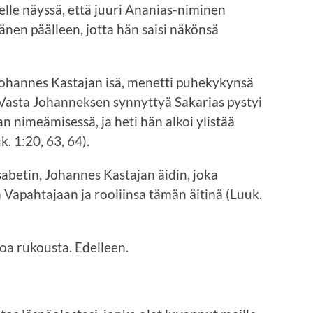
nelle näyssä, että juuri Ananias-niminen
nen päälleen, jotta hän saisi näkönsä
Johannes Kastajan isä, menetti puhekykynsä
. Vasta Johanneksen synnyttyä Sakarias pystyi
 nimeämisessä, ja heti hän alkoi ylistää
. 1:20, 63, 64).
sabetin, Johannes Kastajan äidin, joka
Vapahtajaan ja rooliinsa tämän äitinä (Luuk.
toa rukousta. Edelleen.