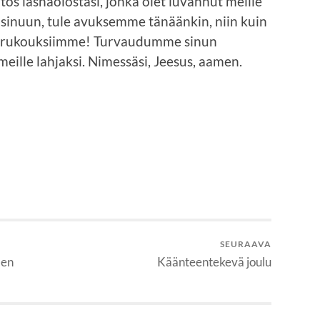
os läsnäolostasi, jonka olet luvannut meille
inuun, tule avuksemme tänäänkin, niin kuin
aa rukouksiimme! Turvaudumme sinun
meille lahjaksi. Nimessäsi, Jeesus, aamen.
SEURAAVA
den
Käänteentekevä joulu