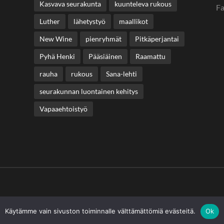
Kasvava seurakunta
kuunteleva rukous
F
Luther
lähetystyö
maallikot
New Wine
pienryhmät
Pitkäperjantai
Pyhä Henki
Pääsiäinen
Raamattu
rauha
rukous
Sana-lehti
seurakunnan luontainen kehitys
Vapaaehtoistyö
Käytämme vain sivuston toiminnalle välttämättömiä evästeitä.
Ok