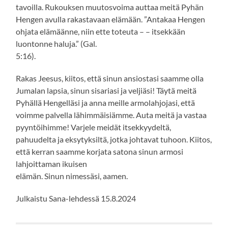
tavoilla. Rukouksen muutosvoima auttaa meitä Pyhän
Hengen avulla rakastavaan elämään. ”Antakaa Hengen
ohjata elämäänne, niin ette toteuta – – itsekkään
luontonne haluja.” (Gal.
5:16).
Rakas Jeesus, kiitos, että sinun ansiostasi saamme olla
Jumalan lapsia, sinun sisariasi ja veljiäsi! Täytä meitä
Pyhällä Hengelläsi ja anna meille armolahjojasi, että
voimme palvella lähimmäisiämme. Auta meitä ja vastaa
pyyntöihimme! Varjele meidät itsekkyydeltä,
pahuudelta ja eksytyksiltä, jotka johtavat tuhoon. Kiitos,
että kerran saamme korjata satona sinun armosi
lahjoittaman ikuisen
elämän. Sinun nimessäsi, aamen.
Julkaistu Sana-lehdessä 15.8.2024