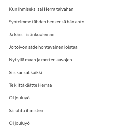
Kun ihmiseksi sai Herra taivahan
Synteimme tähden henkensä hän antoi
Ja kärsi ristinkuoleman
Jo toivon säde hohtavainen loistaa
Nyt yllä maan ja merten aavojen
Siis kansat kaikki
Te kiittäkäätte Herraa
Oi jouluyö
Sä lohtu ihmisten
Oi jouluyö