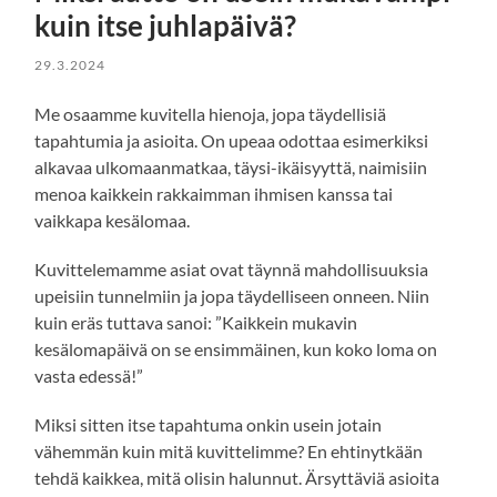
kuin itse juhlapäivä?
29.3.2024
Me osaamme kuvitella hienoja, jopa täydellisiä
tapahtumia ja asioita. On upeaa odottaa esimerkiksi
alkavaa ulkomaanmatkaa, täysi-ikäisyyttä, naimisiin
menoa kaikkein rakkaimman ihmisen kanssa tai
vaikkapa kesälomaa.
Kuvittelemamme asiat ovat täynnä mahdollisuuksia
upeisiin tunnelmiin ja jopa täydelliseen onneen. Niin
kuin eräs tuttava sanoi: ”Kaikkein mukavin
kesälomapäivä on se ensimmäinen, kun koko loma on
vasta edessä!”
Miksi sitten itse tapahtuma onkin usein jotain
vähemmän kuin mitä kuvittelimme? En ehtinytkään
tehdä kaikkea, mitä olisin halunnut. Ärsyttäviä asioita