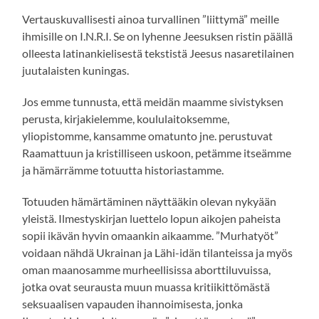
Vertauskuvallisesti ainoa turvallinen ”liittymä” meille
ihmisille on I.N.R.I. Se on lyhenne Jeesuksen ristin päällä
olleesta latinankielisestä tekstistä Jeesus nasaretilainen
juutalaisten kuningas.
Jos emme tunnusta, että meidän maamme sivistyksen
perusta, kirjakielemme, koululaitoksemme,
yliopistomme, kansamme omatunto jne. perustuvat
Raamattuun ja kristilliseen uskoon, petämme itseämme
ja hämärrämme totuutta historiastamme.
Totuuden hämärtäminen näyttääkin olevan nykyään
yleistä. Ilmestyskirjan luettelo lopun aikojen paheista
sopii ikävän hyvin omaankin aikaamme. ”Murhatyöt”
voidaan nähdä Ukrainan ja Lähi-idän tilanteissa ja myös
oman maanosamme murheellisissa aborttiluvuissa,
jotka ovat seurausta muun muassa kritiikittömästä
seksuaalisen vapauden ihannoimisesta, jonka