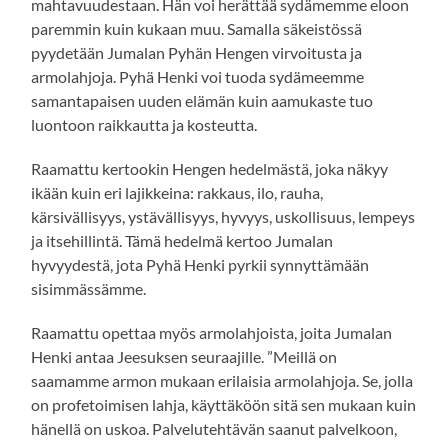
mahtavuudestaan. Hän voi herättää sydämemme eloon
paremmin kuin kukaan muu. Samalla säkeistössä
pyydetään Jumalan Pyhän Hengen virvoitusta ja
armolahjoja. Pyhä Henki voi tuoda sydämeemme
samantapaisen uuden elämän kuin aamukaste tuo
luontoon raikkautta ja kosteutta.
Raamattu kertookin Hengen hedelmästä, joka näkyy
ikään kuin eri lajikkeina: rakkaus, ilo, rauha,
kärsivällisyys, ystävällisyys, hyvyys, uskollisuus, lempeys
ja itsehillintä. Tämä hedelmä kertoo Jumalan
hyvyydestä, jota Pyhä Henki pyrkii synnyttämään
sisimmässämme.
Raamattu opettaa myös armolahjoista, joita Jumalan
Henki antaa Jeesuksen seuraajille. ”Meillä on
saamamme armon mukaan erilaisia armolahjoja. Se, jolla
on profetoimisen lahja, käyttäköön sitä sen mukaan kuin
hänellä on uskoa. Palvelutehtävän saanut palvelkoon,