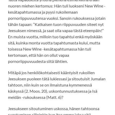
nuoren miehen kertomus: Hän tuli luokseni New Wine -
kesätapahtumassa ja pyysi rukoilemaan
pornoriippuvuutensa vuoksi. Sanoin rukouksessa jotain
tähän tapaan: ”Katkaisen tuon riippuvuuden siteet nyt
Jeesuksen nimessä, ja saat olla vapaa tästä eteenpäin!”
En muista vuotta, milloin tuo tapahtui enkä myöskään
sitä, kuinka monta vuotta tapahtumasta kului, mutta
toisessa New Wine -kesätapahtumassa hän tuli
kertomaan, että hän on ollut vapaa
pornoriippuvuudesta siitä lähtien.
Mitäpä jos henkilökohtaisesti kääntyisit rukoillen
Jeesuksen puoleen tätä lukiessasi ja sitoutuisit Jumalan
tahtoon, niin kuin se on ilmaistuna kymmenessä
käskyssä (2. Moos. 20), uskontunnustuksessa ja Isä
meidän -rukouksessa (Matt. 6)?
Jeesukseen sitoutuminen uskossa, hänen tahtoonsa
suostuminen silloinkin kun itse emme jaksa sitä