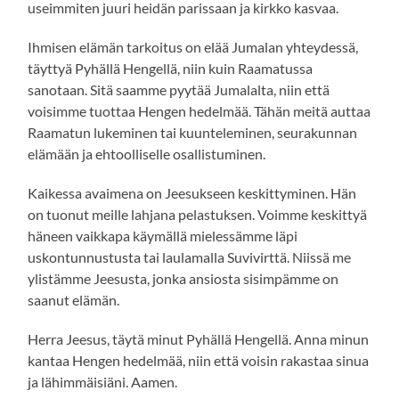
useimmiten juuri heidän parissaan ja kirkko kasvaa.
Ihmisen elämän tarkoitus on elää Jumalan yhteydessä,
täyttyä Pyhällä Hengellä, niin kuin Raamatussa
sanotaan. Sitä saamme pyytää Jumalalta, niin että
voisimme tuottaa Hengen hedelmää. Tähän meitä auttaa
Raamatun lukeminen tai kuunteleminen, seurakunnan
elämään ja ehtoolliselle osallistuminen.
Kaikessa avaimena on Jeesukseen keskittyminen. Hän
on tuonut meille lahjana pelastuksen. Voimme keskittyä
häneen vaikkapa käymällä mielessämme läpi
uskontunnustusta tai laulamalla Suvivirttä. Niissä me
ylistämme Jeesusta, jonka ansiosta sisimpämme on
saanut elämän.
Herra Jeesus, täytä minut Pyhällä Hengellä. Anna minun
kantaa Hengen hedelmää, niin että voisin rakastaa sinua
ja lähimmäisiäni. Aamen.