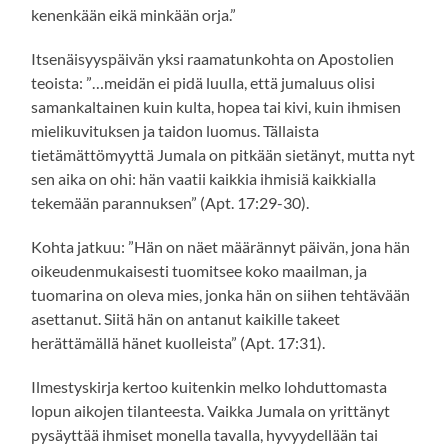
kenenkään eikä minkään orja.”
Itsenäisyyspäivän yksi raamatunkohta on Apostolien
teoista: ”…meidän ei pidä luulla, että jumaluus olisi
samankaltainen kuin kulta, hopea tai kivi, kuin ihmisen
mielikuvituksen ja taidon luomus. Tällaista
tietämättömyyttä Jumala on pitkään sietänyt, mutta nyt
sen aika on ohi: hän vaatii kaikkia ihmisiä kaikkialla
tekemään parannuksen” (Apt. 17:29-30).
Kohta jatkuu: ”Hän on näet määrännyt päivän, jona hän
oikeudenmukaisesti tuomitsee koko maailman, ja
tuomarina on oleva mies, jonka hän on siihen tehtävään
asettanut. Siitä hän on antanut kaikille takeet
herättämällä hänet kuolleista” (Apt. 17:31).
Ilmestyskirja kertoo kuitenkin melko lohduttomasta
lopun aikojen tilanteesta. Vaikka Jumala on yrittänyt
pysäyttää ihmiset monella tavalla, hyvyydellään tai