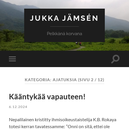
JUKKA JÄMSÉN
Pelkkänä korvana
Toggle
Toggle
search
mobile
field
menu
KATEGORIA:
AJATUKSIA
(SIVU 2 / 12)
Kääntykää vapauteen!
6.12.2024
Nepalilainen kristitty ihmisoikeustaistelija K.B. Rokaya
totesi kerran tavatessamme: ”Onni on sitä, ettei ole