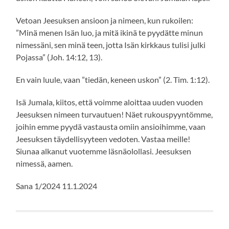
Vetoan Jeesuksen ansioon ja nimeen, kun rukoilen:
”Minä menen Isän luo, ja mitä ikinä te pyydätte minun
nimessäni, sen minä teen, jotta Isän kirkkaus tulisi julki
Pojassa” (Joh. 14:12, 13).
En vain luule, vaan ”tiedän, keneen uskon” (2. Tim. 1:12).
Isä Jumala, kiitos, että voimme aloittaa uuden vuoden
Jeesuksen nimeen turvautuen! Näet rukouspyyntömme,
joihin emme pyydä vastausta omiin ansioihimme, vaan
Jeesuksen täydellisyyteen vedoten. Vastaa meille!
Siunaa alkanut vuotemme läsnäolollasi. Jeesuksen
nimessä, aamen.
Sana 1/2024 11.1.2024