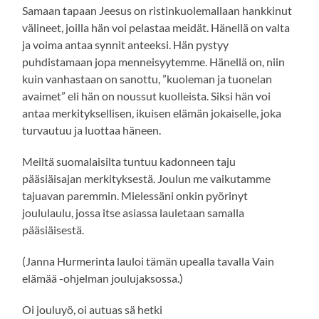
Samaan tapaan Jeesus on ristinkuolemallaan hankkinut
välineet, joilla hän voi pelastaa meidät. Hänellä on valta
ja voima antaa synnit anteeksi. Hän pystyy
puhdistamaan jopa menneisyytemme. Hänellä on, niin
kuin vanhastaan on sanottu, ”kuoleman ja tuonelan
avaimet” eli hän on noussut kuolleista. Siksi hän voi
antaa merkityksellisen, ikuisen elämän jokaiselle, joka
turvautuu ja luottaa häneen.
Meiltä suomalaisilta tuntuu kadonneen taju
pääsiäisajan merkityksestä. Joulun me vaikutamme
tajuavan paremmin. Mielessäni onkin pyörinyt
joululaulu, jossa itse asiassa lauletaan samalla
pääsiäisestä.
(Janna Hurmerinta lauloi tämän upealla tavalla Vain
elämää -ohjelman joulujaksossa.)
Oi jouluyö, oi autuas sä hetki