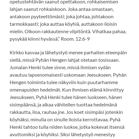
opetustehtävän saanut opettakoon, rohkaisemisen
lahjan saanut rohkaiskoon. Joka antaa omastaan,
antakoon pyyteettömästi; joka johtaa, johtakoon
tarmokkaasti; joka auttaa köyhiä, auttakoon iloisin
mielin. Olkoon rakkautenne vilpitöntä. Vihatkaa pahaa,
pysykää kiinni hyvässä.” Room. 12:6-9
Kirkko kasvaa ja lähetystyö menee parhaiten eteenpäin
siellä, missä Pyhän Hengen lahjat otetaan tosissaan.
Jumalan Henki tulee sinne, missä ihmisen sydän
avautuu lapsenomaisesti uskomaan Jeesukseen. Pyhän
Hengen toiminta tulee näkyviin kuin puutarhamme
omenapuiden hedelmät. Kun ihmisen elämä kiinnittyy
Jeesukseen, Pyhä Henki tulee hänen luokseen, hänen
sisimpäänsä, ja alkaa vähitellen tuottaa hedelmänä
rakkautta, iloa, rauhaa jne. Jos koet sisimpäsi jotenkin
köyhäksi, minulla on sinulle iloista kerrottavaa. Pyhä
Henki tahtoo tulla niiden luokse, jotka kokevat itsensä
avuttomiksi ja köyhiksi. Siksi lähetystyö menestyy