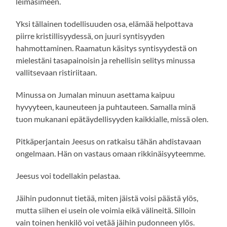
leimasimeen.
Yksi tällainen todellisuuden osa, elämää helpottava
piirre kristillisyydessä, on juuri syntisyyden
hahmottaminen. Raamatun käsitys syntisyydestä on
mielestäni tasapainoisin ja rehellisin selitys minussa
vallitsevaan ristiriitaan.
Minussa on Jumalan minuun asettama kaipuu
hyvyyteen, kauneuteen ja puhtauteen. Samalla minä
tuon mukanani epätäydellisyyden kaikkialle, missä olen.
Pitkäperjantain Jeesus on ratkaisu tähän ahdistavaan
ongelmaan. Hän on vastaus omaan rikkinäisyyteemme.
Jeesus voi todellakin pelastaa.
Jäihin pudonnut tietää, miten jäistä voisi päästä ylös,
mutta siihen ei usein ole voimia eikä välineitä. Silloin
vain toinen henkilö voi vetää jäihin pudonneen ylös.