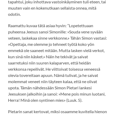
tapahtui, joku inhottava vastoinkäyminen tuli eteen, tai
muuten vain en kokenutkaan sellaista onnea, mitä
odotin.
Raamattu kuvaa tätä asiaa hyvin: ”Lopetettuaan
puheensa Jeesus sanoi Simonille: »Souda vene syvään
veteen, laskekaa sinne verkkonne.» Tähän Simon vastasi:
»Opettaja, me olemme jo tehneet työtä koko yön
emmekä ole saaneet mitään. Mutta lasken vielä verkot,
kun sinä niin käsket.» Näin he tekivät ja saivat
saarretuksi niin suuren kalaparven, että heidän
verkkonsa repeilivät. He viittoivat toisessa veneessä
olevia tovereitaan apuun. Nämä tulivat, ja he saivat
molemmat veneet niin täyteen kalaa, että ne olivat
upota. Tämän nähdessään Simon Pietari lankesi
Jeesuksen jalkoihin ja sanoi: »Mene pois minun luotani,
Herra! Minä olen syntinen mies» (Luuk. 5).
Pietarin sanat kertovat, miksi osaamme kuvitella hienon