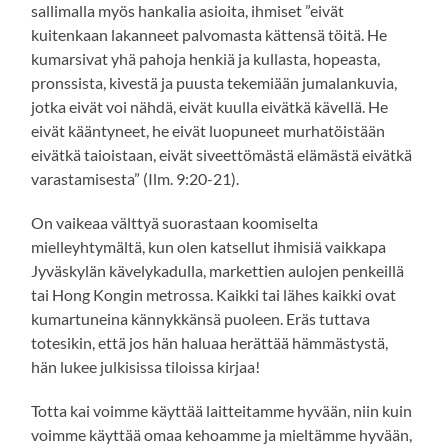
sallimalla myös hankalia asioita, ihmiset ”eivät
kuitenkaan lakanneet palvomasta kättensä töitä. He
kumarsivat yhä pahoja henkiä ja kullasta, hopeasta,
pronssista, kivestä ja puusta tekemiään jumalankuvia,
jotka eivät voi nähdä, eivät kuulla eivätkä kävellä. He
eivät kääntyneet, he eivät luopuneet murhatöistään
eivätkä taioistaan, eivät siveettömästä elämästä eivätkä
varastamisesta” (Ilm. 9:20-21).
On vaikeaa välttyä suorastaan koomiselta
mielleyhtymältä, kun olen katsellut ihmisiä vaikkapa
Jyväskylän kävelykadulla, markettien aulojen penkeillä
tai Hong Kongin metrossa. Kaikki tai lähes kaikki ovat
kumartuneina kännykkänsä puoleen. Eräs tuttava
totesikin, että jos hän haluaa herättää hämmästystä,
hän lukee julkisissa tiloissa kirjaa!
Totta kai voimme käyttää laitteitamme hyvään, niin kuin
voimme käyttää omaa kehoamme ja mieltämme hyvään,