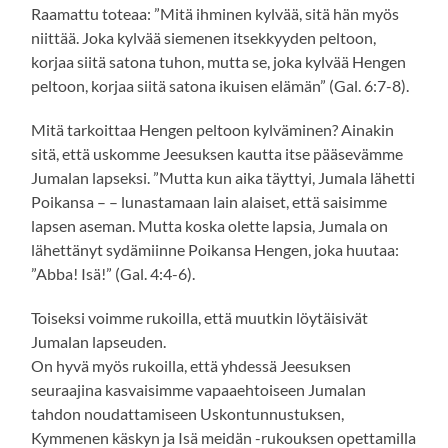
Raamattu toteaa: ”Mitä ihminen kylvää, sitä hän myös
niittää. Joka kylvää siemenen itsekkyyden peltoon,
korjaa siitä satona tuhon, mutta se, joka kylvää Hengen
peltoon, korjaa siitä satona ikuisen elämän” (Gal. 6:7-8).
Mitä tarkoittaa Hengen peltoon kylväminen? Ainakin
sitä, että uskomme Jeesuksen kautta itse pääsevämme
Jumalan lapseksi. ”Mutta kun aika täyttyi, Jumala lähetti
Poikansa – – lunastamaan lain alaiset, että saisimme
lapsen aseman. Mutta koska olette lapsia, Jumala on
lähettänyt sydämiinne Poikansa Hengen, joka huutaa:
”Abba! Isä!” (Gal. 4:4-6).
Toiseksi voimme rukoilla, että muutkin löytäisivät
Jumalan lapseuden.
On hyvä myös rukoilla, että yhdessä Jeesuksen
seuraajina kasvaisimme vapaaehtoiseen Jumalan
tahdon noudattamiseen Uskontunnustuksen,
Kymmenen käskyn ja Isä meidän -rukouksen opettamilla