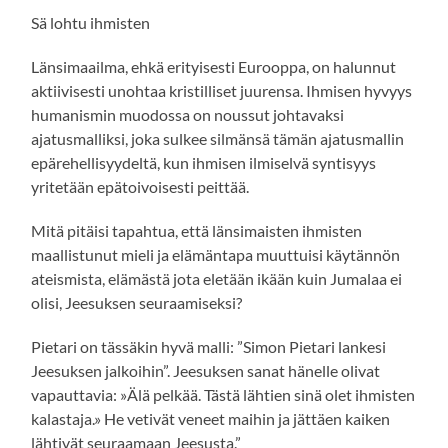
Sä lohtu ihmisten
Länsimaailma, ehkä erityisesti Eurooppa, on halunnut
aktiivisesti unohtaa kristilliset juurensa. Ihmisen hyvyys
humanismin muodossa on noussut johtavaksi
ajatusmalliksi, joka sulkee silmänsä tämän ajatusmallin
epärehellisyydeltä, kun ihmisen ilmiselvä syntisyys
yritetään epätoivoisesti peittää.
Mitä pitäisi tapahtua, että länsimaisten ihmisten
maallistunut mieli ja elämäntapa muuttuisi käytännön
ateismista, elämästä jota eletään ikään kuin Jumalaa ei
olisi, Jeesuksen seuraamiseksi?
Pietari on tässäkin hyvä malli: ”Simon Pietari lankesi
Jeesuksen jalkoihin”. Jeesuksen sanat hänelle olivat
vapauttavia: »Älä pelkää. Tästä lähtien sinä olet ihmisten
kalastaja.» He vetivät veneet maihin ja jättäen kaiken
lähtivät seuraamaan Jeesusta.”