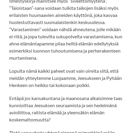
Ilmestyskirja mainitsee myös ”siveettömyytenä”.
”Taioistaan”-sana voidaan tulkita taikojen lisäksi myös
erilaisten huumaavien aineiden käyttönä, joka kasvaa
huolestuttavasti suomalaistenkin keskuudessa.
”Varastaminen” voidaan nähdä ahneutena, jolle mikään
ei riitä, ja jopa tulevilta sukupolvelta varastamisena, kun
ahne elämäntapamme pilaa heiltä elämän edellytyksiä
esimerkiksi luonnon tuhoutumisena ja perherakenteen
murtamisena.
Lopulta nämä kaikki paheet ovat vain oireita siitä, että
meidän yhteytemme Luojaamme, Jeesukseen ja Pyhään
Henkeen on heikko tai kokonaan poikki.
Entäpä jos kansakuntana ja maanosana alkaisimme taas
kunnioittaa Jeesuksen seuraamista ja sen hedelmänä
avioliittoa, raitista elämää ja yleensäkin elämän
koskemattomuutta?
Tästä vapaudesta yhtenä pienenä esimerkkinä erään