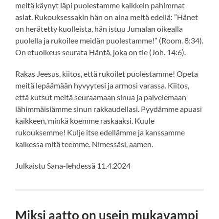
meitä käynyt läpi puolestamme kaikkein pahimmat
asiat. Rukouksessakin hän on aina meitä edellä: ”Hänet
on herätetty kuolleista, hän istuu Jumalan oikealla
puolella ja rukoilee meidän puolestamme!” (Room. 8:34).
On etuoikeus seurata Häntä, joka on tie (Joh. 14:6).
Rakas Jeesus, kiitos, että rukoilet puolestamme! Opeta
meitä lepäämään hyvyytesi ja armosi varassa. Kiitos,
että kutsut meitä seuraamaan sinua ja palvelemaan
lähimmäisiämme sinun rakkaudellasi. Pyydämme apuasi
kaikkeen, minkä koemme raskaaksi. Kuule
rukouksemme! Kulje itse edellämme ja kanssamme
kaikessa mitä teemme. Nimessäsi, aamen.
Julkaistu Sana-lehdessä 11.4.2024
Miksi aatto on usein mukavampi