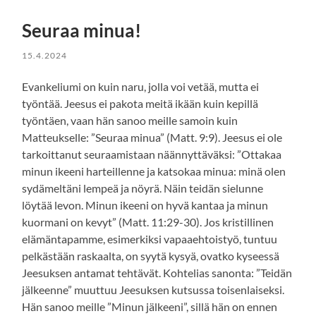
Seuraa minua!
15.4.2024
Evankeliumi on kuin naru, jolla voi vetää, mutta ei
työntää. Jeesus ei pakota meitä ikään kuin kepillä
työntäen, vaan hän sanoo meille samoin kuin
Matteukselle: ”Seuraa minua” (Matt. 9:9). Jeesus ei ole
tarkoittanut seuraamistaan näännyttäväksi: ”Ottakaa
minun ikeeni harteillenne ja katsokaa minua: minä olen
sydämeltäni lempeä ja nöyrä. Näin teidän sielunne
löytää levon. Minun ikeeni on hyvä kantaa ja minun
kuormani on kevyt” (Matt. 11:29-30). Jos kristillinen
elämäntapamme, esimerkiksi vapaaehtoistyö, tuntuu
pelkästään raskaalta, on syytä kysyä, ovatko kyseessä
Jeesuksen antamat tehtävät. Kohtelias sanonta: ”Teidän
jälkeenne” muuttuu Jeesuksen kutsussa toisenlaiseksi.
Hän sanoo meille ”Minun jälkeeni”, sillä hän on ennen