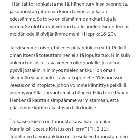
“Hän tahtoi rohkaista meitä, hänen turviinsa paenneita,
ja kannustaa pitämään kiinni toivosta, joka on
edessämme. Se toivo on elämämme ankkuri, luja ja
varma. Se ulottuu väliverhon tuolle puolen. Sinne Jeesus
meidän edelläkävijänämme meni” (Hepr. 6:18-20).
Tarvitsemme toivoa, tai edes pilkahduksen siitä. Pelkkä
oman itsensä toteuttaminen ei sitä lopulta tuo. Niin kuin
ankkuri on laskettava veneen ulkopuolelle, jos aikoo
pysyä jossakin, niin myös mielen ankkuri on oman
sisimmän sijaan heitettävä ulkopuolelle. Ylösnoussut
Jeesus on kiintopiste, johon voimme kiinnittyä pelkällä
avunpyynnöllä, turvautumalla häneen. Hän tulee Pyhän
Henkensä kautta sisimpäämme varmistamaan, että
pääsemme kotiin rakastavan Isän luokse.
”Jokaisen kielen on tunnustettava Isän Jumalan
kunniaksi: ’Jeesus Kristus on Herra’” (Fil. 2:11).
Todellinen toivon ankkuri on Jeesuksen tunnustaminen