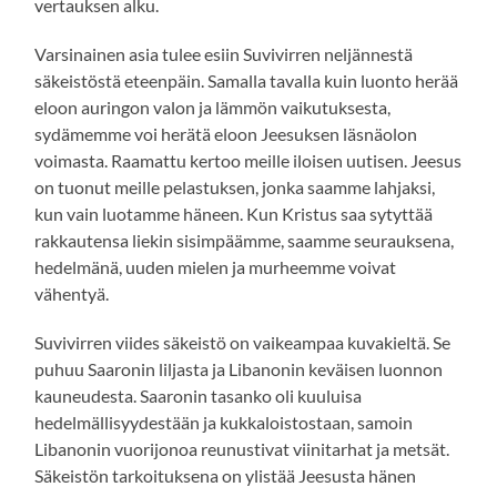
vertauksen alku.
Varsinainen asia tulee esiin Suvivirren neljännestä
säkeistöstä eteenpäin. Samalla tavalla kuin luonto herää
eloon auringon valon ja lämmön vaikutuksesta,
sydämemme voi herätä eloon Jeesuksen läsnäolon
voimasta. Raamattu kertoo meille iloisen uutisen. Jeesus
on tuonut meille pelastuksen, jonka saamme lahjaksi,
kun vain luotamme häneen. Kun Kristus saa sytyttää
rakkautensa liekin sisimpäämme, saamme seurauksena,
hedelmänä, uuden mielen ja murheemme voivat
vähentyä.
Suvivirren viides säkeistö on vaikeampaa kuvakieltä. Se
puhuu Saaronin liljasta ja Libanonin keväisen luonnon
kauneudesta. Saaronin tasanko oli kuuluisa
hedelmällisyydestään ja kukkaloistostaan, samoin
Libanonin vuorijonoa reunustivat viinitarhat ja metsät.
Säkeistön tarkoituksena on ylistää Jeesusta hänen