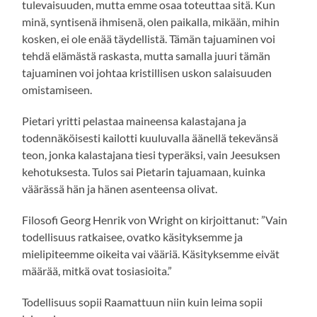
tulevaisuuden, mutta emme osaa toteuttaa sitä. Kun
minä, syntisenä ihmisenä, olen paikalla, mikään, mihin
kosken, ei ole enää täydellistä. Tämän tajuaminen voi
tehdä elämästä raskasta, mutta samalla juuri tämän
tajuaminen voi johtaa kristillisen uskon salaisuuden
omistamiseen.
Pietari yritti pelastaa maineensa kalastajana ja
todennäköisesti kailotti kuuluvalla äänellä tekevänsä
teon, jonka kalastajana tiesi typeräksi, vain Jeesuksen
kehotuksesta. Tulos sai Pietarin tajuamaan, kuinka
väärässä hän ja hänen asenteensa olivat.
Filosofi Georg Henrik von Wright on kirjoittanut: ”Vain
todellisuus ratkaisee, ovatko käsityksemme ja
mielipiteemme oikeita vai vääriä. Käsityksemme eivät
määrää, mitkä ovat tosiasioita.”
Todellisuus sopii Raamattuun niin kuin leima sopii