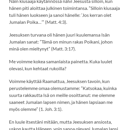
Näin kiusaaja käytännössä nälvi Jeesusta silloin, kun
hänen piti aloittaa julkinen toimintansa. ”Silloin kiusaaja
tuli hänen luokseen ja sanoi hänelle: ’Jos kerran olet
Jumalan Poika…’” (Matt. 4:3).
Jeesuksen turvana oli hänen juuri kuulemansa Isän
Jumalan sanat: ”Tämä on minun rakas Poikani, johon
minä olen mieltynyt” (Matt. 3:17).
Me voimme kokea samanlaista painetta. Kuka luulet
olevasi, kun kehtaat rukoilla?
Voimme käyttää Raamattua, Jeesuksen tavoin, kun
perustelemme omaa olemustamme: ”Katsokaa, kuinka
suurta rakkautta Isä on meille osoittanut: me olemme
saaneet Jumalan lapsen nimen, ja hänen lapsiaan me
myös olemme” (1. Joh. 3:1).
En luule itsestäni mitään, mutta Jeesuksen ansiosta,
uskon kautta Häneen, voin sanoa olevani Jumalan lapsi.