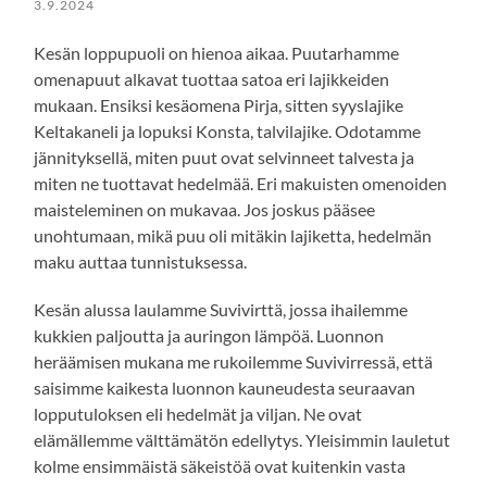
3.9.2024
Kesän loppupuoli on hienoa aikaa. Puutarhamme
omenapuut alkavat tuottaa satoa eri lajikkeiden
mukaan. Ensiksi kesäomena Pirja, sitten syyslajike
Keltakaneli ja lopuksi Konsta, talvilajike. Odotamme
jännityksellä, miten puut ovat selvinneet talvesta ja
miten ne tuottavat hedelmää. Eri makuisten omenoiden
maisteleminen on mukavaa. Jos joskus pääsee
unohtumaan, mikä puu oli mitäkin lajiketta, hedelmän
maku auttaa tunnistuksessa.
Kesän alussa laulamme Suvivirttä,
jossa ihailemme
kukkien paljoutta ja auringon lämpöä. Luonnon
heräämisen mukana me rukoilemme Suvivirressä, että
saisimme kaikesta luonnon kauneudesta seuraavan
lopputuloksen eli hedelmät ja viljan. Ne ovat
elämällemme välttämätön edellytys. Yleisimmin lauletut
kolme ensimmäistä säkeistöä ovat kuitenkin vasta