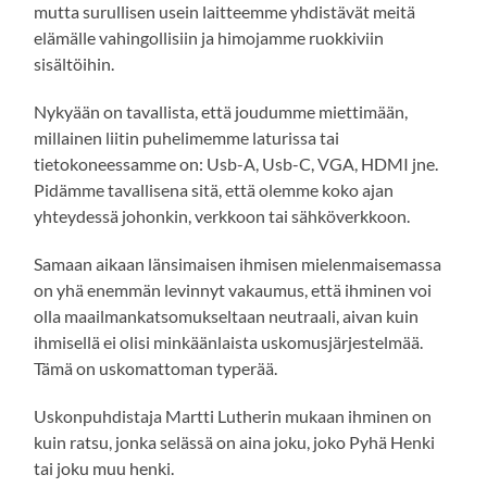
mutta surullisen usein laitteemme yhdistävät meitä
elämälle vahingollisiin ja himojamme ruokkiviin
sisältöihin.
Nykyään on tavallista, että joudumme miettimään,
millainen liitin puhelimemme laturissa tai
tietokoneessamme on: Usb-A, Usb-C, VGA, HDMI jne.
Pidämme tavallisena sitä, että olemme koko ajan
yhteydessä johonkin, verkkoon tai sähköverkkoon.
Samaan aikaan länsimaisen ihmisen mielenmaisemassa
on yhä enemmän levinnyt vakaumus, että ihminen voi
olla maailmankatsomukseltaan neutraali, aivan kuin
ihmisellä ei olisi minkäänlaista uskomusjärjestelmää.
Tämä on uskomattoman typerää.
Uskonpuhdistaja Martti Lutherin mukaan ihminen on
kuin ratsu, jonka selässä on aina joku, joko Pyhä Henki
tai joku muu henki.